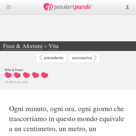
Frasi & Aforismi
»
Vita
»
Ogni minuto, ogni ora, ogni giorno che... - Umberto Romagnolo
precedente
successiva
Vota la frase:
10.00
in
un
voto
Ogni minuto, ogni ora, ogni giorno che
trascorriamo in questo mondo equivale
a un centimetro, un metro, un