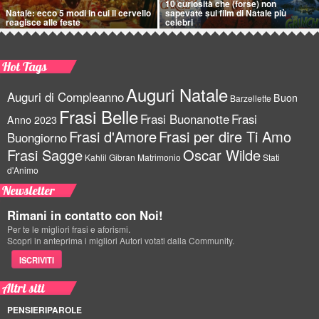
10 curiosità che (forse) non
Natale: ecco 5 modi in cui il cervello
sapevate sui film di Natale più
reagisce alle feste
celebri
Hot Tags
Auguri Natale
Auguri di Compleanno
Buon
Barzellette
Frasi Belle
Frasi Buonanotte
Frasi
Anno 2023
Frasi d'Amore
Frasi per dire Ti Amo
Buongiorno
Frasi Sagge
Oscar Wilde
Kahlil Gibran
Matrimonio
Stati
d'Animo
Newsletter
Rimani in contatto con Noi!
Per te le migliori frasi e aforismi.
Scopri in anteprima i migliori Autori votati dalla Community.
ISCRIVITI
Altri siti
PENSIERIPAROLE