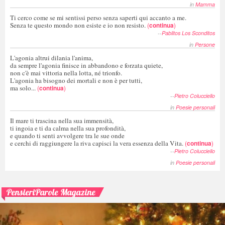
in
Mamma
Ti cerco come se mi sentissi perso senza saperti qui accanto a me.
Senza te questo mondo non esiste e io non resisto.
(
continua
)
--
Pablitos Los Sconditos
in
Persone
L'agonia altrui dilania l'anima,
da sempre l'agonia finisce in abbandono e forzata quiete,
non c'è mai vittoria nella lotta, né trionfo.
L'agonia ha bisogno dei mortali e non è per tutti,
ma solo...
(
continua
)
--
Pietro Colucciello
in
Poesie personali
Il mare ti trascina nella sua immensità,
ti ingoia e ti da calma nella sua profondità,
e quando ti senti avvolgere tra le sue onde
e cerchi di raggiungere la riva capisci la vera essenza della Vita.
(
continua
)
--
Pietro Colucciello
in
Poesie personali
PensieriParole Magazine