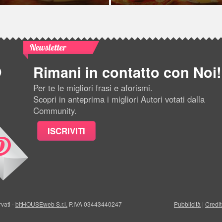
Newsletter
Rimani in contatto con Noi!
Per te le migliori frasi e aforismi.
Scopri in anteprima i migliori Autori votati dalla
Community.
ISCRIVITI
rvati -
bitHOUSEweb S.r.l.
P.IVA 03443440247
Pubblicità
|
Credit