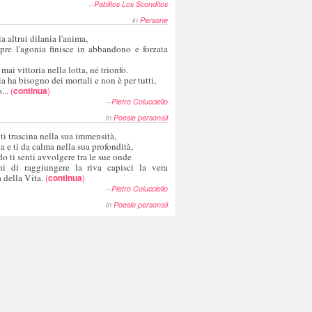
--
Pablitos Los Sconditos
in
Persone
a altrui dilania l'anima,
pre l'agonia finisce in abbandono e forzata
 mai vittoria nella lotta, né trionfo.
a ha bisogno dei mortali e non è per tutti,
...
(
continua
)
--
Pietro Colucciello
in
Poesie personali
 ti trascina nella sua immensità,
ia e ti da calma nella sua profondità,
o ti senti avvolgere tra le sue onde
hi di raggiungere la riva capisci la vera
 della Vita.
(
continua
)
--
Pietro Colucciello
in
Poesie personali