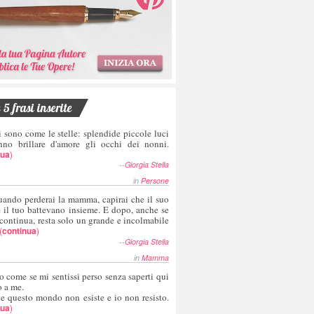
5 frasi inserite
i sono come le stelle: splendide piccole luci
nno brillare d'amore gli occhi dei nonni.
nua
)
--
Giorgia Stella
in
Persone
uando perderai la mamma, capirai che il suo
e il tuo battevano insieme. E dopo, anche se
 continua, resta solo un grande e incolmabile
(
continua
)
--
Giorgia Stella
in
Mamma
o come se mi sentissi perso senza saperti qui
o a me.
te questo mondo non esiste e io non resisto.
nua
)