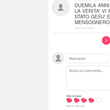
DUEMILA ANNI
LA VERITA' VI
STATO GESU' E
MENSOGNERO
segnala abuso
1
Vota la frase:
8.60 in 129 voti