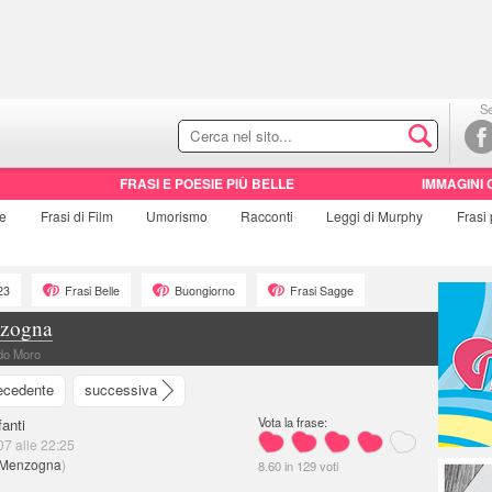
Se
FRASI E POESIE PIÙ BELLE
IMMAGINI 
ie
Frasi di
Film
Umorismo
Racconti
Leggi di Murphy
Frasi
23
Frasi Belle
Buongiorno
Frasi Sagge
nzogna
ldo Moro
ecedente
successiva
Vota la frase:
anti
07 alle 22:25
e Menzogna
)
8.60
in
129
voti