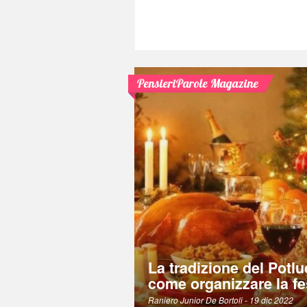
PensieriParole Magazine
La tradizione del Potlu
come organizzare la fe
Raniero Junior De Bortoli
- 19 dic 2022