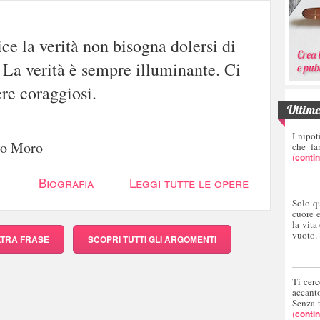
ce la verità non bisogna dolersi di
. La verità è sempre illuminante. Ci
ere coraggiosi.
Ultime 
I nipot
o Moro
che fa
(
conti
Biografia
Leggi tutte le opere
Solo q
cuore 
la vita
vuoto.
LTRA FRASE
SCOPRI
TUTTI GLI ARGOMENTI
Ti cerc
accant
Senza 
(
conti