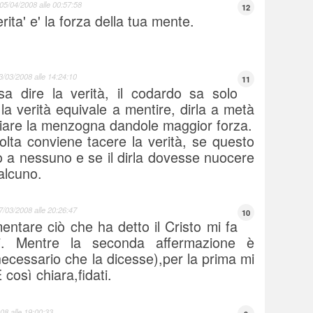
05/04/2008 alle 00:57:58
12
rita' e' la forza della tua mente.
3/03/2008 alle 14:24:10
11
sa dire la verità, il codardo sa solo
la verità equivale a mentire, dirla a metà
giare la menzogna dandole maggior forza.
olta conviene tacere la verità, se questo
 a nessuno e se il dirla dovesse nuocere
alcuno.
7/03/2008 alle 20:26:47
10
ntare ciò che ha detto il Cristo mi fa
si. Mentre la seconda affermazione è
ecessario che la dicesse),per la prima mi
così chiara,fidati.
08 alle 19:00:33