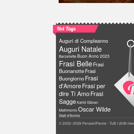
Hot Tags
Auguri di Compleanno
Auguri Natale
Buon Anno 2023
Barzellette
Frasi Belle
Frasi
Buonanotte
Frasi
Frasi
Buongiorno
d'Amore
Frasi per
dire Ti Amo
Frasi
Sagge
Kahlil Gibran
Oscar Wilde
Matrimonio
Stati d'Animo
© 2002–2026 PensieriParole - Tutti i diritti rise