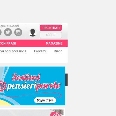
guici sui social
REGISTRATI
ACCEDI
CON FRASI
MAGAZINE
per ogni occasione
Proverbi
Diario