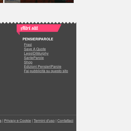
Altri siti
PENSIERIPAROLE
Frasi
Save A Quote
LeggiDiMurphy
SanteParole
Shop
Edizioni PensieriParole
Fai pubblicità su questo sito
s
|
Privacy e Cookie
|
Termini d'uso
|
Contattaci