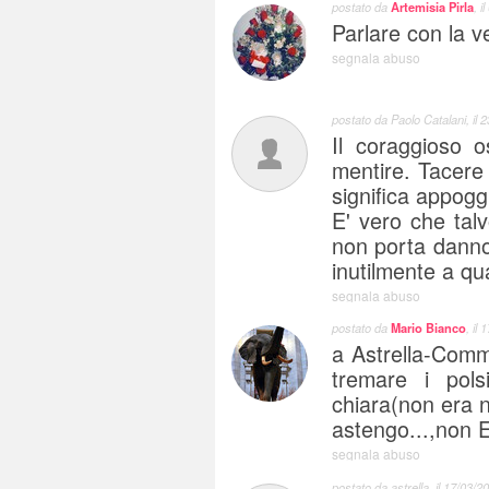
postato da
Artemisia Pirla
, il
Parlare con la ve
segnala abuso
postato da
Paolo Catalani
, il
2
Il coraggioso o
mentire. Tacere 
significa appog
E' vero che talv
non porta danno
inutilmente a qu
segnala abuso
postato da
Mario Bianco
, il
1
a Astrella-Comme
tremare i pol
chiara(non era n
astengo...,non E 
segnala abuso
postato da
astrella
, il
17/03/20