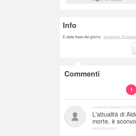
Info
È stata frase del giorno
domenica 16 marz
Commenti
1
postato da
Giovanni
, il
17/10/
L'attualità di A
morte, è sconvo
segnala abuso