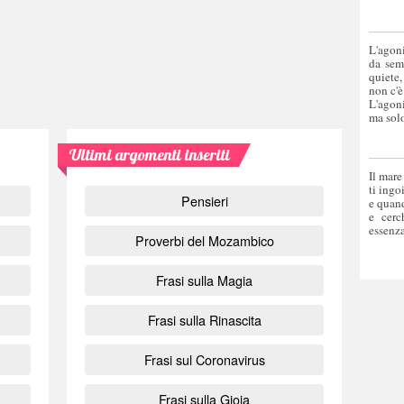
L'agoni
da sem
quiete,
non c'è
L'agoni
ma solo
Ultimi argomenti inseriti
Il mare
ti ingo
Pensieri
e quand
e cerc
essenza
Proverbi del Mozambico
Frasi sulla Magia
Frasi sulla Rinascita
Frasi sul Coronavirus
Frasi sulla Gioia