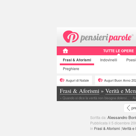
TUTTE LE OPERE
Frasi
& Aforismi
Indovinelli
Poes
Preghiere
Auguri di Natale
Auguri Buon Anno 20
Frasi & Aforismi
»
Verità e Me
»
Quando si dice la verità non bisogna dolersi... - A
pr
Alessandro Bonf
Scritta da:
Pubblicata il 5 dicembre 20
in
Frasi & Aforismi
(
Verità 