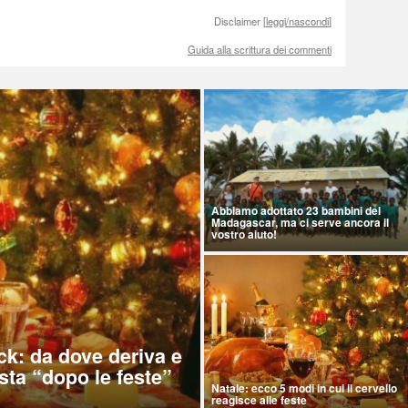
Disclaimer [
leggi/nascondi
]
Guida alla scrittura dei commenti
Abbiamo adottato 23 bambini del
Madagascar, ma ci serve ancora il
vostro aiuto!
ck: da dove deriva e
sta “dopo le feste”
Natale: ecco 5 modi in cui il cervello
reagisce alle feste