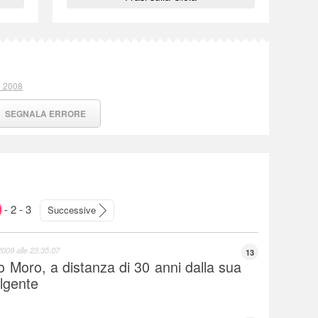
o 2008
SEGNALA ERRORE
-
2
-
3
Successive
2009 alle 23:35:07
13
ldo Moro, a distanza di 30 anni dalla sua
lgente