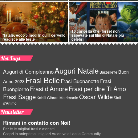
10 curiosità che (forse) non
Natale: ecco 5 modi in cui il cervello
sapevate sui film di Natale più
reagisce alle feste
celebri
Hot Tags
Auguri Natale
Auguri di Compleanno
Buon
Barzellette
Frasi Belle
Frasi Buonanotte
Frasi
Anno 2023
Frasi d'Amore
Frasi per dire Ti Amo
Buongiorno
Frasi Sagge
Oscar Wilde
Kahlil Gibran
Matrimonio
Stati
d'Animo
Newsletter
Rimani in contatto con Noi!
Per te le migliori frasi e aforismi.
Scopri in anteprima i migliori Autori votati dalla Community.