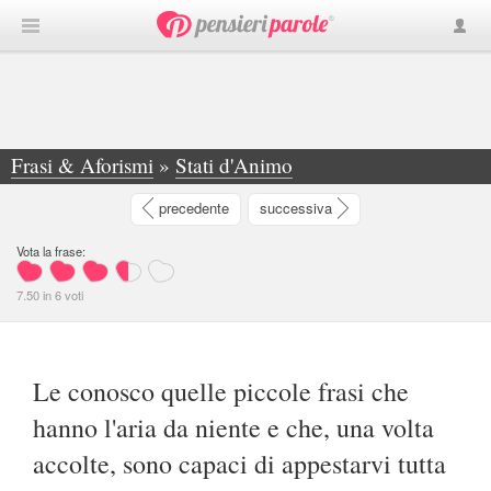
Frasi & Aforismi
»
Stati d'Animo
»
Le conosco quelle piccole frasi che hanno l... - Samuel Beckett
precedente
successiva
Vota la frase:
7.50
in
6
voti
Le conosco quelle piccole frasi che
hanno l'aria da niente e che, una volta
accolte, sono capaci di appestarvi tutta