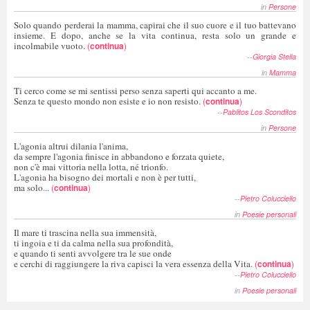
in
Persone
Solo quando perderai la mamma, capirai che il suo cuore e il tuo battevano
insieme. E dopo, anche se la vita continua, resta solo un grande e
incolmabile vuoto.
(
continua
)
--
Giorgia Stella
in
Mamma
Ti cerco come se mi sentissi perso senza saperti qui accanto a me.
Senza te questo mondo non esiste e io non resisto.
(
continua
)
--
Pablitos Los Sconditos
in
Persone
L'agonia altrui dilania l'anima,
da sempre l'agonia finisce in abbandono e forzata quiete,
non c'è mai vittoria nella lotta, né trionfo.
L'agonia ha bisogno dei mortali e non è per tutti,
ma solo...
(
continua
)
--
Pietro Colucciello
in
Poesie personali
Il mare ti trascina nella sua immensità,
ti ingoia e ti da calma nella sua profondità,
e quando ti senti avvolgere tra le sue onde
e cerchi di raggiungere la riva capisci la vera essenza della Vita.
(
continua
)
--
Pietro Colucciello
in
Poesie personali