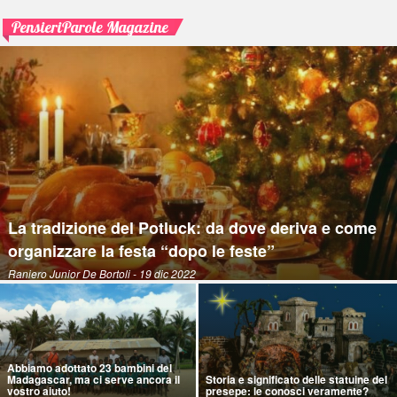
PensieriParole Magazine
La tradizione del Potluck: da dove deriva e come
organizzare la festa “dopo le feste”
Raniero Junior De Bortoli
- 19 dic 2022
Abbiamo adottato 23 bambini del
Madagascar, ma ci serve ancora il
Storia e significato delle statuine del
vostro aiuto!
presepe: le conosci veramente?