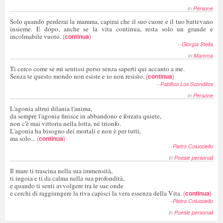
in
Persone
Solo quando perderai la mamma, capirai che il suo cuore e il tuo battevano
insieme. E dopo, anche se la vita continua, resta solo un grande e
incolmabile vuoto.
(
continua
)
--
Giorgia Stella
in
Mamma
Ti cerco come se mi sentissi perso senza saperti qui accanto a me.
Senza te questo mondo non esiste e io non resisto.
(
continua
)
--
Pablitos Los Sconditos
in
Persone
L'agonia altrui dilania l'anima,
da sempre l'agonia finisce in abbandono e forzata quiete,
non c'è mai vittoria nella lotta, né trionfo.
L'agonia ha bisogno dei mortali e non è per tutti,
ma solo...
(
continua
)
--
Pietro Colucciello
in
Poesie personali
Il mare ti trascina nella sua immensità,
ti ingoia e ti da calma nella sua profondità,
e quando ti senti avvolgere tra le sue onde
e cerchi di raggiungere la riva capisci la vera essenza della Vita.
(
continua
)
--
Pietro Colucciello
in
Poesie personali