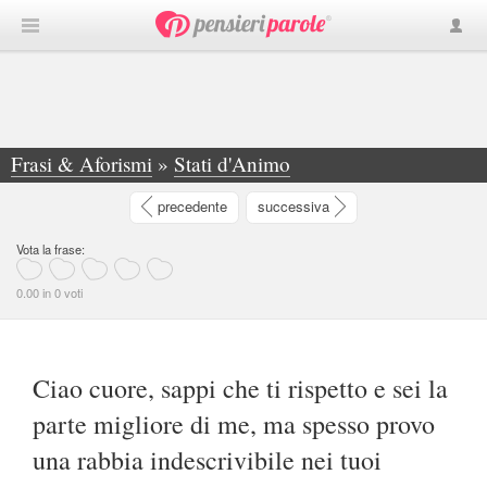
Frasi & Aforismi
»
Stati d'Animo
»
Ciao cuore, sappi che ti rispetto e sei la... - Silvia Nelli
precedente
successiva
Vota la frase:
0.00 in 0 voti
Ciao cuore, sappi che ti rispetto e sei la
parte migliore di me, ma spesso provo
una rabbia indescrivibile nei tuoi