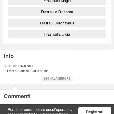
Frasi sulla Magia
Frasi sulla Rinascita
Frasi sul Coronavirus
Frasi sulla Gioia
Info
Scritta da:
Silvia Nelli
in
Frasi & Aforismi
(
Stati d'Animo
)
SEGNALA ERRORE
Commenti
Per poter commentare quest'opera devi
Registrati
essere
registrato in PensieriParole
.