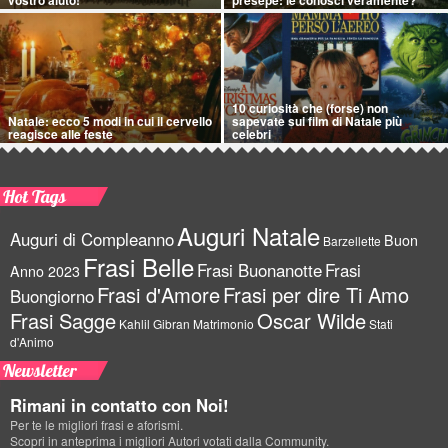
10 curiosità che (forse) non
Natale: ecco 5 modi in cui il cervello
sapevate sui film di Natale più
reagisce alle feste
celebri
Hot Tags
Auguri Natale
Auguri di Compleanno
Buon
Barzellette
Frasi Belle
Frasi Buonanotte
Frasi
Anno 2023
Frasi d'Amore
Frasi per dire Ti Amo
Buongiorno
Frasi Sagge
Oscar Wilde
Kahlil Gibran
Matrimonio
Stati
d'Animo
Newsletter
Rimani in contatto con Noi!
Per te le migliori frasi e aforismi.
Scopri in anteprima i migliori Autori votati dalla Community.