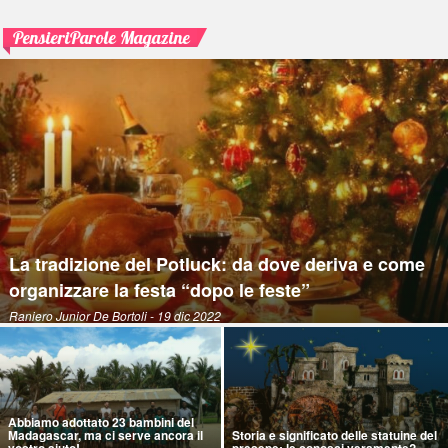
PensieriParole Magazine
La tradizione del Potluck: da dove deriva e come
organizzare la festa “dopo le feste”
Raniero Junior De Bortoli
- 19 dic 2022
Abbiamo adottato 23 bambini del
Madagascar, ma ci serve ancora il
Storia e significato delle statuine del
vostro aiuto!
presepe: le conosci veramente?