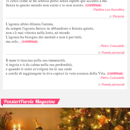
Ti cerco come se mi sentissi perso senza saperti qui accanto a me.
Senza te questo mondo non esiste e io non resisto.
(
continua
)
--
Pablitos Los Sconditos
in
Persone
L'agonia altrui dilania l'anima,
da sempre l'agonia finisce in abbandono e forzata quiete,
non c'è mai vittoria nella lotta, né trionfo.
L'agonia ha bisogno dei mortali e non è per tutti,
ma solo...
(
continua
)
--
Pietro Colucciello
in
Poesie personali
Il mare ti trascina nella sua immensità,
ti ingoia e ti da calma nella sua profondità,
e quando ti senti avvolgere tra le sue onde
e cerchi di raggiungere la riva capisci la vera essenza della Vita.
(
continua
)
--
Pietro Colucciello
in
Poesie personali
PensieriParole Magazine