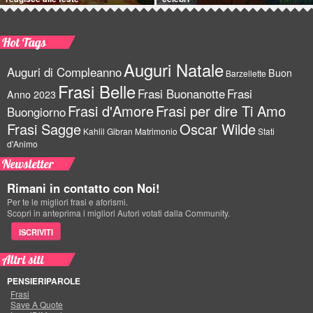
Hot Tags
Auguri Natale
Auguri di Compleanno
Buon
Barzellette
Frasi Belle
Frasi Buonanotte
Frasi
Anno 2023
Frasi d'Amore
Frasi per dire Ti Amo
Buongiorno
Frasi Sagge
Oscar Wilde
Kahlil Gibran
Matrimonio
Stati
d'Animo
Newsletter
Rimani in contatto con Noi!
Per te le migliori frasi e aforismi.
Scopri in anteprima i migliori Autori votati dalla Community.
ISCRIVITI
Altri siti
PENSIERIPAROLE
Frasi
Save A Quote