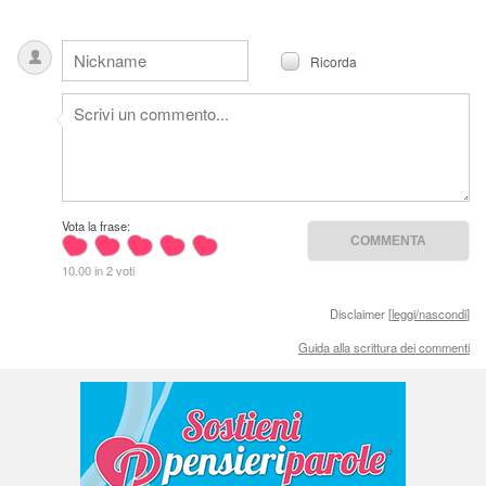
Ricorda
Vota la frase:
10.00 in 2 voti
Disclaimer [
leggi/nascondi
]
Guida alla scrittura dei commenti