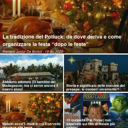
La tradizione del Potluck: da dove deriva e come
organizzare la festa “dopo le feste”
Raniero Junior De Bortoli
- 19 dic 2022
Abbiamo adottato 23 bambini del
Madagascar, ma ci serve ancora il
Storia e significato delle statuine del
vostro aiuto!
presepe: le conosci veramente?
10 curiosità che (forse) non
Natale: ecco 5 modi in cui il cervello
sapevate sui film di Natale più
reagisce alle feste
celebri