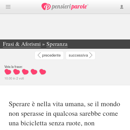
Frasi & Aforismi
»
Speranza
»
Sperare è nella vita umana, se il mondo non... - Gianluca Thakur
precedente
successiva
Vota la frase:
10.00
in
2
voti
Sperare è nella vita umana, se il mondo
non sperasse in qualcosa sarebbe come
una bicicletta senza ruote, non