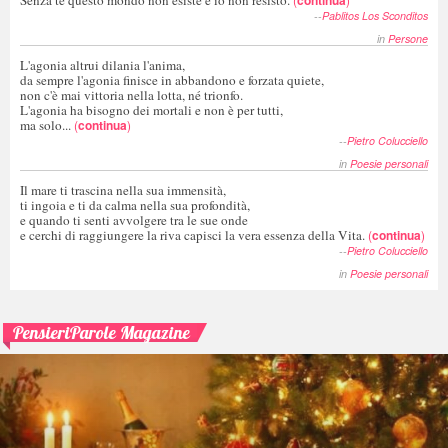
--
Pablitos Los Sconditos
in
Persone
L'agonia altrui dilania l'anima,
da sempre l'agonia finisce in abbandono e forzata quiete,
non c'è mai vittoria nella lotta, né trionfo.
L'agonia ha bisogno dei mortali e non è per tutti,
ma solo...
(
continua
)
--
Pietro Colucciello
in
Poesie personali
Il mare ti trascina nella sua immensità,
ti ingoia e ti da calma nella sua profondità,
e quando ti senti avvolgere tra le sue onde
e cerchi di raggiungere la riva capisci la vera essenza della Vita.
(
continua
)
--
Pietro Colucciello
in
Poesie personali
PensieriParole Magazine