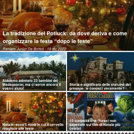
La tradizione del Potluck: da dove deriva e come
organizzare la festa “dopo le feste”
Raniero Junior De Bortoli
- 19 dic 2022
Abbiamo adottato 23 bambini del
Madagascar, ma ci serve ancora il
Storia e significato delle statuine del
vostro aiuto!
presepe: le conosci veramente?
10 curiosità che (forse) non
Natale: ecco 5 modi in cui il cervello
sapevate sui film di Natale più
reagisce alle feste
celebri