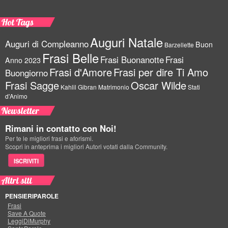
Hot Tags
Auguri Natale
Auguri di Compleanno
Buon
Barzellette
Frasi Belle
Frasi Buonanotte
Frasi
Anno 2023
Frasi d'Amore
Frasi per dire Ti Amo
Buongiorno
Frasi Sagge
Oscar Wilde
Kahlil Gibran
Matrimonio
Stati
d'Animo
Newsletter
Rimani in contatto con Noi!
Per te le migliori frasi e aforismi.
Scopri in anteprima i migliori Autori votati dalla Community.
ISCRIVITI
Altri siti
PENSIERIPAROLE
Frasi
Save A Quote
LeggiDiMurphy