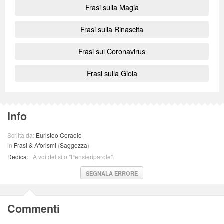
Frasi sulla Magia
Frasi sulla Rinascita
Frasi sul Coronavirus
Frasi sulla Gioia
Info
Scritta da:
Euristeo Ceraolo
in
Frasi & Aforismi
(
Saggezza
)
Dedica:
A voi del sito "Pensieriparole".
SEGNALA ERRORE
Commenti