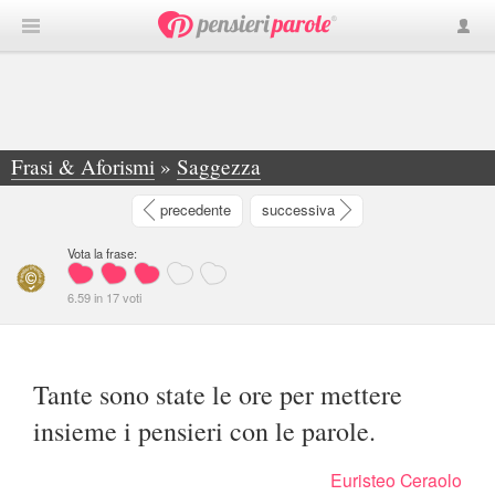
Frasi & Aforismi
»
Saggezza
»
Tante sono state le ore per mettere insieme i... - Euristeo Ceraolo
precedente
successiva
Vota la frase:
6.59
in
17
voti
Tante sono state le ore per mettere
insieme i pensieri con le parole.
Euristeo Ceraolo