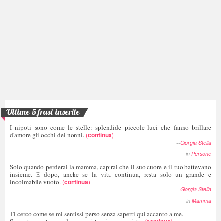
Ultime 5 frasi inserite
I nipoti sono come le stelle: splendide piccole luci che fanno brillare
d'amore gli occhi dei nonni.
(
continua
)
--
Giorgia Stella
in
Persone
Solo quando perderai la mamma, capirai che il suo cuore e il tuo battevano
insieme. E dopo, anche se la vita continua, resta solo un grande e
incolmabile vuoto.
(
continua
)
--
Giorgia Stella
in
Mamma
Ti cerco come se mi sentissi perso senza saperti qui accanto a me.
Senza te questo mondo non esiste e io non resisto.
(
continua
)