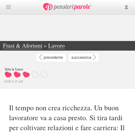
Frasi & Aforismi
»
Lavoro
»
Il tempo non crea ricchezza. Un buon... - Danilo Taino
precedente
successiva
Vota la frase:
6.00
in
2
voti
Il tempo non crea ricchezza. Un buon
lavoratore va a casa presto. Si tira tardi
per coltivare relazioni e fare carriera: Il