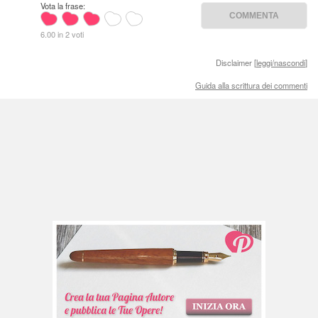
Vota la frase:
6.00 in 2 voti
Disclaimer [
leggi/nascondi
]
Guida alla scrittura dei commenti