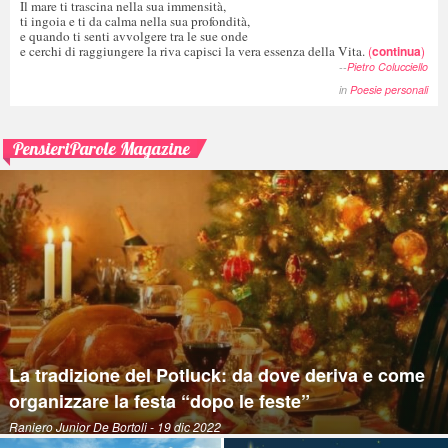
Il mare ti trascina nella sua immensità,
ti ingoia e ti da calma nella sua profondità,
e quando ti senti avvolgere tra le sue onde
e cerchi di raggiungere la riva capisci la vera essenza della Vita.
(
continua
)
--
Pietro Colucciello
in
Poesie personali
PensieriParole Magazine
La tradizione del Potluck: da dove deriva e come
organizzare la festa “dopo le feste”
Raniero Junior De Bortoli
- 19 dic 2022