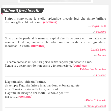
Ultime 5 frasi inserite
I nipoti sono come le stelle: splendide piccole luci che fanno brillare
d'amore gli occhi dei nonni.
(
continua
)
--
Giorgia Stella
in
Persone
Solo quando perderai la mamma, capirai che il suo cuore e il tuo battevano
insieme. E dopo, anche se la vita continua, resta solo un grande e
incolmabile vuoto.
(
continua
)
--
Giorgia Stella
in
Mamma
Ti cerco come se mi sentissi perso senza saperti qui accanto a me.
Senza te questo mondo non esiste e io non resisto.
(
continua
)
--
Pablitos Los Sconditos
in
Persone
L'agonia altrui dilania l'anima,
da sempre l'agonia finisce in abbandono e forzata quiete,
non c'è mai vittoria nella lotta, né trionfo.
L'agonia ha bisogno dei mortali e non è per tutti,
ma solo...
(
continua
)
--
Pietro Colucciello
in
Poesie personali