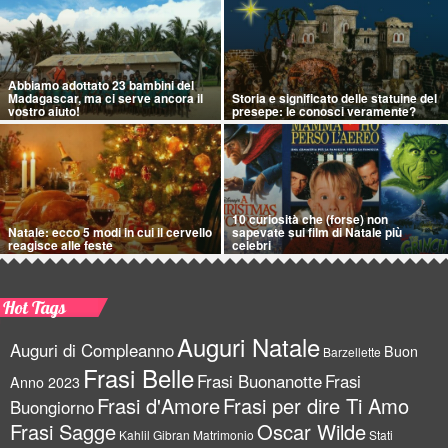
Abbiamo adottato 23 bambini del
Madagascar, ma ci serve ancora il
Storia e significato delle statuine del
vostro aiuto!
presepe: le conosci veramente?
10 curiosità che (forse) non
Natale: ecco 5 modi in cui il cervello
sapevate sui film di Natale più
reagisce alle feste
celebri
Hot Tags
Auguri Natale
Auguri di Compleanno
Buon
Barzellette
Frasi Belle
Frasi Buonanotte
Frasi
Anno 2023
Frasi d'Amore
Frasi per dire Ti Amo
Buongiorno
Frasi Sagge
Oscar Wilde
Kahlil Gibran
Matrimonio
Stati