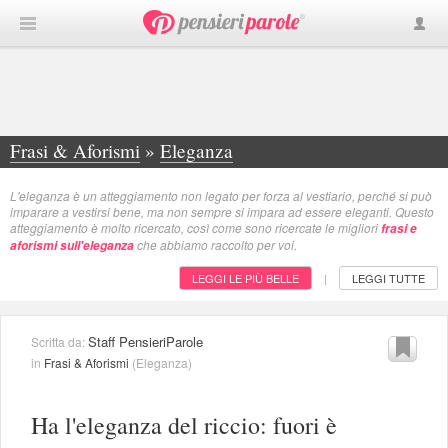
Frasi & Aforismi
»
Eleganza
L'eleganza è un atteggiamento non legato per forza al vestiario, perché si può
imparare a vestirsi bene, ma non sempre si impara ad essere eleganti. Questo
atteggiamento è molto ricercato, così come sono ricercate le migliori
frasi e
che abbiamo raccolto per voi.
aforismi sull'eleganza
LEGGI LE PIÙ BELLE
LEGGI TUTTE
|
Staff PensieriParole
Scritta da:
in
Frasi & Aforismi
(
Eleganza
)
Ha l'eleganza del riccio: fuori è