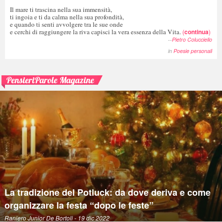
Il mare ti trascina nella sua immensità,
ti ingoia e ti da calma nella sua profondità,
e quando ti senti avvolgere tra le sue onde
e cerchi di raggiungere la riva capisci la vera essenza della Vita.
(
continua
)
--
Pietro Colucciello
in
Poesie personali
PensieriParole Magazine
La tradizione del Potluck: da dove deriva e come
organizzare la festa “dopo le feste”
Raniero Junior De Bortoli
- 19 dic 2022