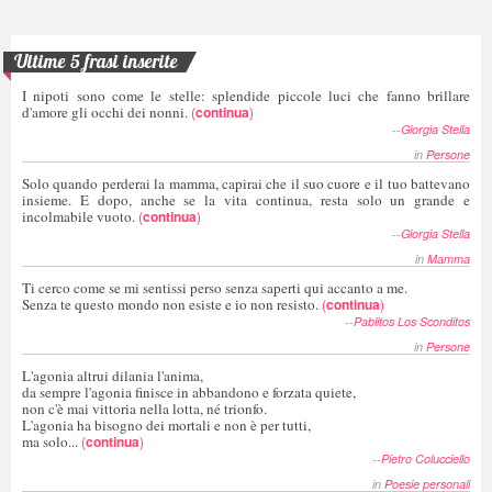
Ultime 5 frasi inserite
I nipoti sono come le stelle: splendide piccole luci che fanno brillare
d'amore gli occhi dei nonni.
(
continua
)
--
Giorgia Stella
in
Persone
Solo quando perderai la mamma, capirai che il suo cuore e il tuo battevano
insieme. E dopo, anche se la vita continua, resta solo un grande e
incolmabile vuoto.
(
continua
)
--
Giorgia Stella
in
Mamma
Ti cerco come se mi sentissi perso senza saperti qui accanto a me.
Senza te questo mondo non esiste e io non resisto.
(
continua
)
--
Pablitos Los Sconditos
in
Persone
L'agonia altrui dilania l'anima,
da sempre l'agonia finisce in abbandono e forzata quiete,
non c'è mai vittoria nella lotta, né trionfo.
L'agonia ha bisogno dei mortali e non è per tutti,
ma solo...
(
continua
)
--
Pietro Colucciello
in
Poesie personali