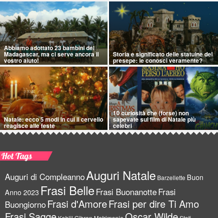
Abbiamo adottato 23 bambini del
Madagascar, ma ci serve ancora il
Storia e significato delle statuine del
vostro aiuto!
presepe: le conosci veramente?
10 curiosità che (forse) non
Natale: ecco 5 modi in cui il cervello
sapevate sui film di Natale più
reagisce alle feste
celebri
Hot Tags
Auguri Natale
Auguri di Compleanno
Buon
Barzellette
Frasi Belle
Frasi Buonanotte
Frasi
Anno 2023
Frasi d'Amore
Frasi per dire Ti Amo
Buongiorno
Frasi Sagge
Oscar Wilde
Kahlil Gibran
Matrimonio
Stati