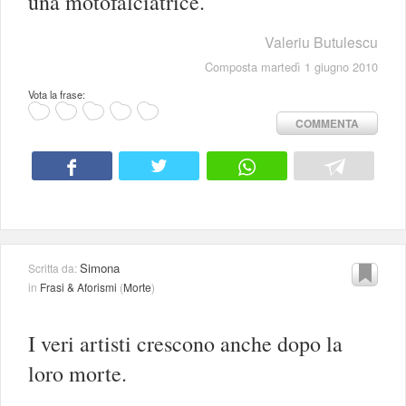
una motofalciatrice.
Valeriu Butulescu
Composta martedì 1 giugno 2010
Vota la frase:
COMMENTA
Simona
Scritta da:
in
Frasi & Aforismi
(
Morte
)
I veri artisti crescono anche dopo la
loro morte.