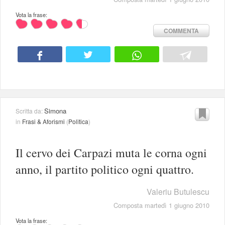
Vota la frase:
COMMENTA
Simona
Scritta da:
in
Frasi & Aforismi
(
Politica
)
Il cervo dei Carpazi muta le corna ogni
anno, il partito politico ogni quattro.
Valeriu Butulescu
Composta martedì 1 giugno 2010
Vota la frase: