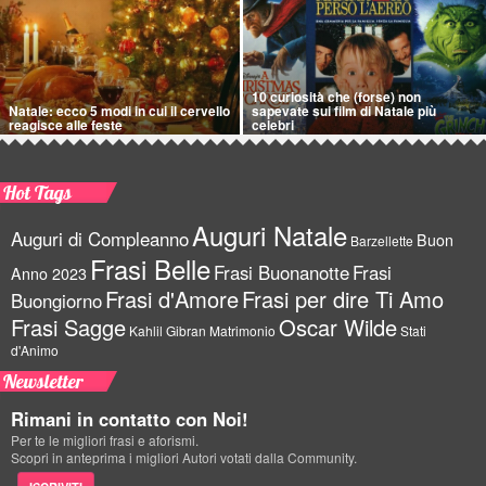
10 curiosità che (forse) non
Natale: ecco 5 modi in cui il cervello
sapevate sui film di Natale più
reagisce alle feste
celebri
Hot Tags
Auguri Natale
Auguri di Compleanno
Buon
Barzellette
Frasi Belle
Frasi Buonanotte
Frasi
Anno 2023
Frasi d'Amore
Frasi per dire Ti Amo
Buongiorno
Frasi Sagge
Oscar Wilde
Kahlil Gibran
Matrimonio
Stati
d'Animo
Newsletter
Rimani in contatto con Noi!
Per te le migliori frasi e aforismi.
Scopri in anteprima i migliori Autori votati dalla Community.