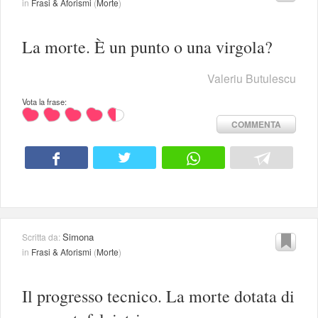
in
Frasi & Aforismi
(
Morte
)
La morte. È un punto o una virgola?
Valeriu Butulescu
Vota la frase:
COMMENTA
Simona
Scritta da:
in
Frasi & Aforismi
(
Morte
)
Il progresso tecnico. La morte dotata di