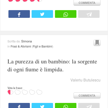
COMMENTA
Simona
Scritta da:
in
Frasi & Aforismi
(
Figli e Bambini
)
La purezza di un bambino: la sorgente
di ogni fiume è limpida.
Valeriu Butulescu
Vota la frase:
COMMENTA