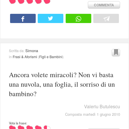
COMMENTA
Simona
Scritta da:
in
Frasi & Aforismi
(
Figli e Bambini
)
Ancora volete miracoli? Non vi basta
una nuvola, una foglia, il sorriso di un
bambino?
Valeriu Butulescu
Composta martedì 1 giugno 2010
Vota la frase: