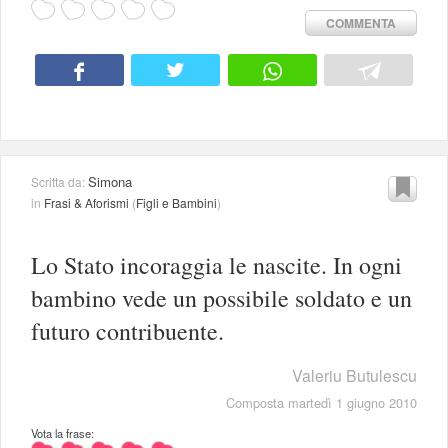
COMMENTA
Simona
Scritta da:
in
Frasi & Aforismi
(
Figli e Bambini
)
Lo Stato incoraggia le nascite. In ogni
bambino vede un possibile soldato e un
futuro contribuente.
Valeriu Butulescu
Composta martedì 1 giugno 2010
Vota la frase: