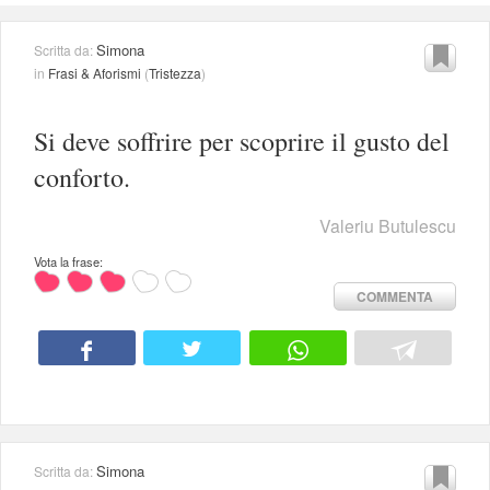
Simona
Scritta da:
in
Frasi & Aforismi
(
Tristezza
)
Si deve soffrire per scoprire il gusto del
conforto.
Valeriu Butulescu
Vota la frase:
COMMENTA
Simona
Scritta da: