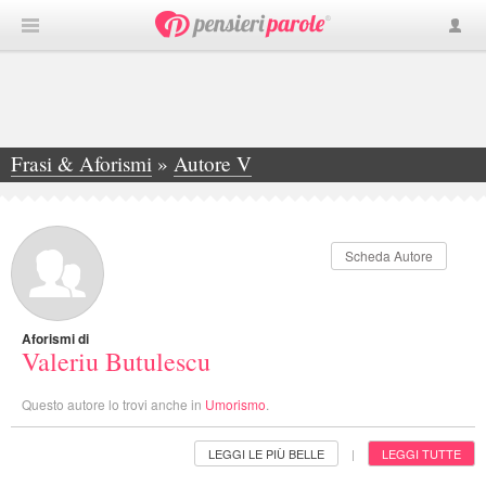
Frasi & Aforismi
»
Autore V
»
Valeriu Butulescu
Scheda Autore
Aforismi di
Valeriu Butulescu
Questo autore lo trovi anche in
Umorismo
.
LEGGI LE PIÙ BELLE
LEGGI TUTTE
|