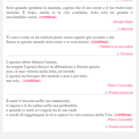
Solo quando perderai la mamma, capirai che il suo cuore e il tuo battevano
insieme. E dopo, anche se la vita continua, resta solo un grande e
incolmabile vuoto.
(
continua
)
--
Giorgia Stella
in
Mamma
Ti cerco come se mi sentissi perso senza saperti qui accanto a me.
Senza te questo mondo non esiste e io non resisto.
(
continua
)
--
Pablitos Los Sconditos
in
Persone
L'agonia altrui dilania l'anima,
da sempre l'agonia finisce in abbandono e forzata quiete,
non c'è mai vittoria nella lotta, né trionfo.
L'agonia ha bisogno dei mortali e non è per tutti,
ma solo...
(
continua
)
--
Pietro Colucciello
in
Poesie personali
Il mare ti trascina nella sua immensità,
ti ingoia e ti da calma nella sua profondità,
e quando ti senti avvolgere tra le sue onde
e cerchi di raggiungere la riva capisci la vera essenza della Vita.
(
continua
)
--
Pietro Colucciello
in
Poesie personali