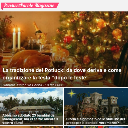
PensieriParole Magazine
La tradizione del Potluck: da dove deriva e come
organizzare la festa “dopo le feste”
Raniero Junior De Bortoli
- 19 dic 2022
Abbiamo adottato 23 bambini del
Madagascar, ma ci serve ancora il
Storia e significato delle statuine del
vostro aiuto!
presepe: le conosci veramente?