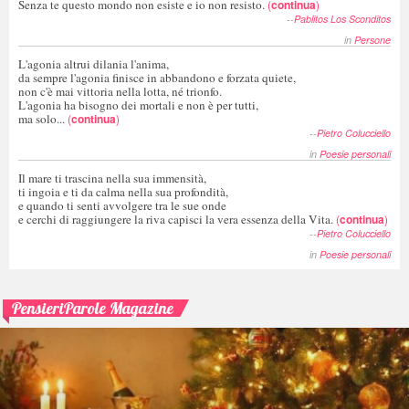
Senza te questo mondo non esiste e io non resisto.
(
continua
)
--
Pablitos Los Sconditos
in
Persone
L'agonia altrui dilania l'anima,
da sempre l'agonia finisce in abbandono e forzata quiete,
non c'è mai vittoria nella lotta, né trionfo.
L'agonia ha bisogno dei mortali e non è per tutti,
ma solo...
(
continua
)
--
Pietro Colucciello
in
Poesie personali
Il mare ti trascina nella sua immensità,
ti ingoia e ti da calma nella sua profondità,
e quando ti senti avvolgere tra le sue onde
e cerchi di raggiungere la riva capisci la vera essenza della Vita.
(
continua
)
--
Pietro Colucciello
in
Poesie personali
PensieriParole Magazine