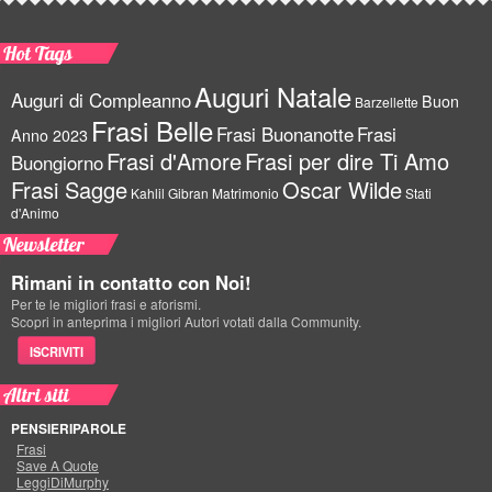
Hot Tags
Auguri Natale
Auguri di Compleanno
Buon
Barzellette
Frasi Belle
Frasi Buonanotte
Frasi
Anno 2023
Frasi d'Amore
Frasi per dire Ti Amo
Buongiorno
Frasi Sagge
Oscar Wilde
Kahlil Gibran
Matrimonio
Stati
d'Animo
Newsletter
Rimani in contatto con Noi!
Per te le migliori frasi e aforismi.
Scopri in anteprima i migliori Autori votati dalla Community.
ISCRIVITI
Altri siti
PENSIERIPAROLE
Frasi
Save A Quote
LeggiDiMurphy