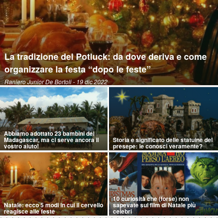
La tradizione del Potluck: da dove deriva e come
organizzare la festa “dopo le feste”
Raniero Junior De Bortoli
- 19 dic 2022
Abbiamo adottato 23 bambini del
Madagascar, ma ci serve ancora il
Storia e significato delle statuine del
vostro aiuto!
presepe: le conosci veramente?
10 curiosità che (forse) non
Natale: ecco 5 modi in cui il cervello
sapevate sui film di Natale più
reagisce alle feste
celebri