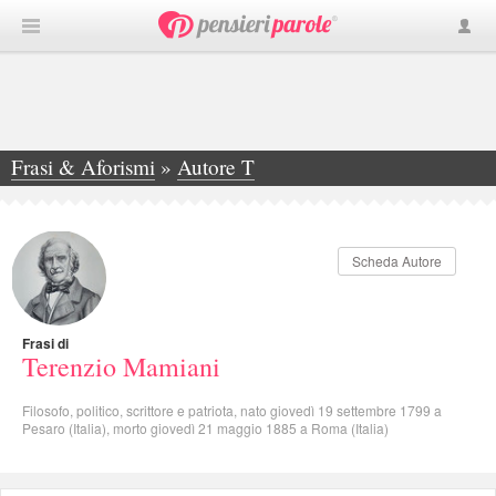
Frasi & Aforismi
»
Autore T
»
Terenzio Mamiani
Scheda Autore
Frasi di
Terenzio Mamiani
Filosofo, politico, scrittore e patriota, nato giovedì 19 settembre 1799 a
Pesaro (Italia), morto giovedì 21 maggio 1885 a Roma (Italia)