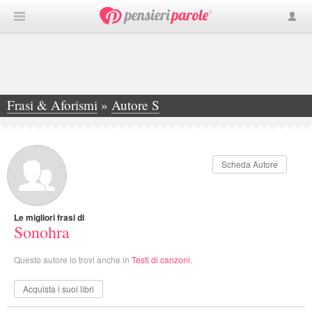
Frasi & Aforismi
»
Autore S
»
Sonohra
Scheda Autore
Le migliori frasi di
Sonohra
Questo autore lo trovi anche in
Testi di canzoni
.
Acquista i suoi libri