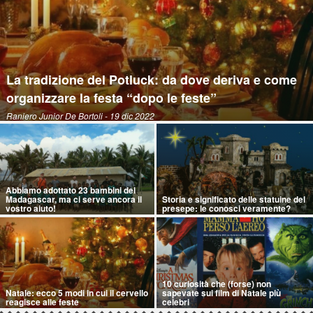
La tradizione del Potluck: da dove deriva e come
organizzare la festa “dopo le feste”
Raniero Junior De Bortoli
- 19 dic 2022
Abbiamo adottato 23 bambini del
Madagascar, ma ci serve ancora il
Storia e significato delle statuine del
vostro aiuto!
presepe: le conosci veramente?
10 curiosità che (forse) non
Natale: ecco 5 modi in cui il cervello
sapevate sui film di Natale più
reagisce alle feste
celebri