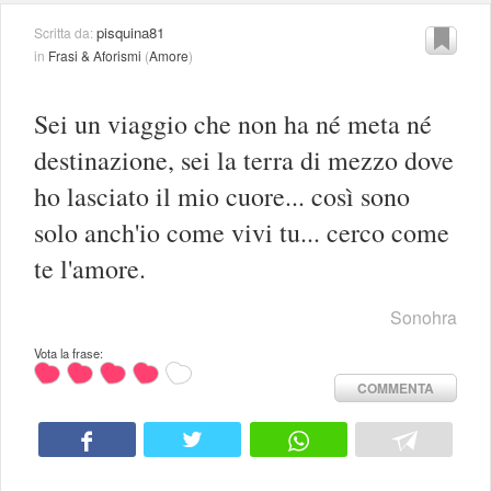
pisquina81
Scritta da:
in
Frasi & Aforismi
(
Amore
)
Sei un viaggio che non ha né meta né
destinazione, sei la terra di mezzo dove
ho lasciato il mio cuore... così sono
solo anch'io come vivi tu... cerco come
te l'amore.
Sonohra
Vota la frase:
COMMENTA