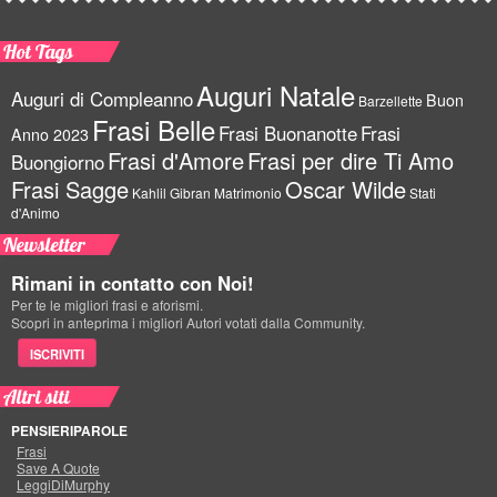
Hot Tags
Auguri Natale
Auguri di Compleanno
Buon
Barzellette
Frasi Belle
Frasi Buonanotte
Frasi
Anno 2023
Frasi d'Amore
Frasi per dire Ti Amo
Buongiorno
Frasi Sagge
Oscar Wilde
Kahlil Gibran
Matrimonio
Stati
d'Animo
Newsletter
Rimani in contatto con Noi!
Per te le migliori frasi e aforismi.
Scopri in anteprima i migliori Autori votati dalla Community.
ISCRIVITI
Altri siti
PENSIERIPAROLE
Frasi
Save A Quote
LeggiDiMurphy