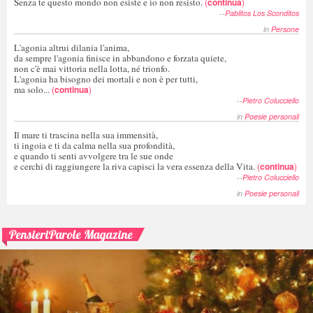
Senza te questo mondo non esiste e io non resisto.
(
continua
)
--
Pablitos Los Sconditos
in
Persone
L'agonia altrui dilania l'anima,
da sempre l'agonia finisce in abbandono e forzata quiete,
non c'è mai vittoria nella lotta, né trionfo.
L'agonia ha bisogno dei mortali e non è per tutti,
ma solo...
(
continua
)
--
Pietro Colucciello
in
Poesie personali
Il mare ti trascina nella sua immensità,
ti ingoia e ti da calma nella sua profondità,
e quando ti senti avvolgere tra le sue onde
e cerchi di raggiungere la riva capisci la vera essenza della Vita.
(
continua
)
--
Pietro Colucciello
in
Poesie personali
PensieriParole Magazine