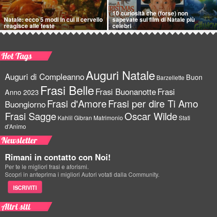
10 curiosità che (forse) non
Natale: ecco 5 modi in cui il cervello
sapevate sui film di Natale più
reagisce alle feste
celebri
Hot Tags
Auguri Natale
Auguri di Compleanno
Buon
Barzellette
Frasi Belle
Frasi Buonanotte
Frasi
Anno 2023
Frasi d'Amore
Frasi per dire Ti Amo
Buongiorno
Frasi Sagge
Oscar Wilde
Kahlil Gibran
Matrimonio
Stati
d'Animo
Newsletter
Rimani in contatto con Noi!
Per te le migliori frasi e aforismi.
Scopri in anteprima i migliori Autori votati dalla Community.
ISCRIVITI
Altri siti