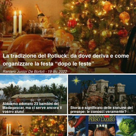
La tradizione del Potluck: da dove deriva e come
organizzare la festa “dopo le feste”
Raniero Junior De Bortoli
- 19 dic 2022
Abbiamo adottato 23 bambini del
Madagascar, ma ci serve ancora il
Storia e significato delle statuine del
vostro aiuto!
presepe: le conosci veramente?