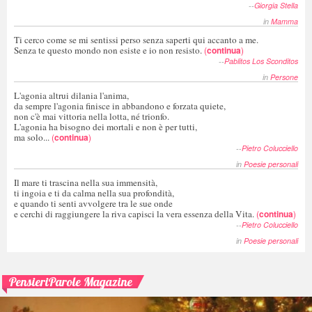
--
Giorgia Stella
in
Mamma
Ti cerco come se mi sentissi perso senza saperti qui accanto a me.
Senza te questo mondo non esiste e io non resisto.
(
continua
)
--
Pablitos Los Sconditos
in
Persone
L'agonia altrui dilania l'anima,
da sempre l'agonia finisce in abbandono e forzata quiete,
non c'è mai vittoria nella lotta, né trionfo.
L'agonia ha bisogno dei mortali e non è per tutti,
ma solo...
(
continua
)
--
Pietro Colucciello
in
Poesie personali
Il mare ti trascina nella sua immensità,
ti ingoia e ti da calma nella sua profondità,
e quando ti senti avvolgere tra le sue onde
e cerchi di raggiungere la riva capisci la vera essenza della Vita.
(
continua
)
--
Pietro Colucciello
in
Poesie personali
PensieriParole Magazine