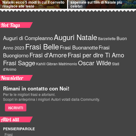
Natale: ecco 5 modi in cui il cervello
sapevate sui film di Natale più
reagisce alle feste
celebri
Hot Tags
Auguri Natale
Auguri di Compleanno
Buon
Barzellette
Frasi Belle
Frasi Buonanotte
Frasi
Anno 2023
Frasi d'Amore
Frasi per dire Ti Amo
Buongiorno
Frasi Sagge
Oscar Wilde
Kahlil Gibran
Matrimonio
Stati
d'Animo
Newsletter
Rimani in contatto con Noi!
Per te le migliori frasi e aforismi.
Scopri in anteprima i migliori Autori votati dalla Community.
ISCRIVITI
Altri siti
PENSIERIPAROLE
Frasi