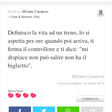
Michele Casaburo
Scritta da:
in
Frasi & Aforismi
(
Vita
)
Definisco la vita ad un treno, lo si
aspetta per ore quando poi arriva, ti
ferma il controllore e ti dice: "mi
dispiace non può salire non ha il
biglietto".
Michele Casaburo
Composta sabato 16 marzo 2013
Vota la frase:
COMMENTA