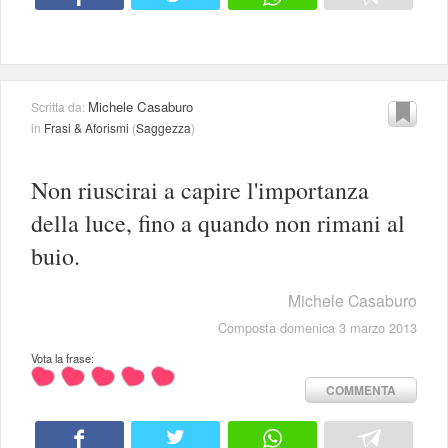
Michele Casaburo
Scritta da:
in
Frasi & Aforismi
(
Saggezza
)
Non riuscirai a capire l'importanza
della luce, fino a quando non rimani al
buio.
Michele Casaburo
Composta domenica 3 marzo 2013
Vota la frase:
COMMENTA