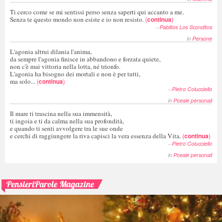
Ti cerco come se mi sentissi perso senza saperti qui accanto a me.
Senza te questo mondo non esiste e io non resisto.
(
continua
)
--
Pablitos Los Sconditos
in
Persone
L'agonia altrui dilania l'anima,
da sempre l'agonia finisce in abbandono e forzata quiete,
non c'è mai vittoria nella lotta, né trionfo.
L'agonia ha bisogno dei mortali e non è per tutti,
ma solo...
(
continua
)
--
Pietro Colucciello
in
Poesie personali
Il mare ti trascina nella sua immensità,
ti ingoia e ti da calma nella sua profondità,
e quando ti senti avvolgere tra le sue onde
e cerchi di raggiungere la riva capisci la vera essenza della Vita.
(
continua
)
--
Pietro Colucciello
in
Poesie personali
PensieriParole Magazine