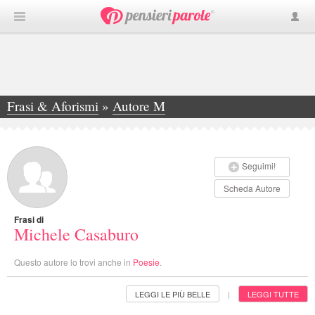
Frasi & Aforismi
»
Autore M
»
Michele Casaburo
Seguimi!
Scheda Autore
Frasi di
Michele Casaburo
Questo autore lo trovi anche in
Poesie
.
LEGGI LE PIÙ BELLE
LEGGI TUTTE
|