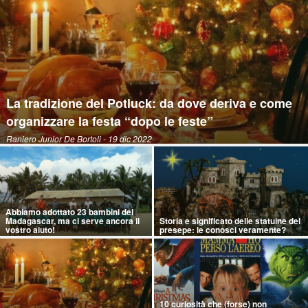
La tradizione del Potluck: da dove deriva e come
organizzare la festa “dopo le feste”
Raniero Junior De Bortoli
- 19 dic 2022
Abbiamo adottato 23 bambini del
Madagascar, ma ci serve ancora il
Storia e significato delle statuine del
vostro aiuto!
presepe: le conosci veramente?
10 curiosità che (forse) non