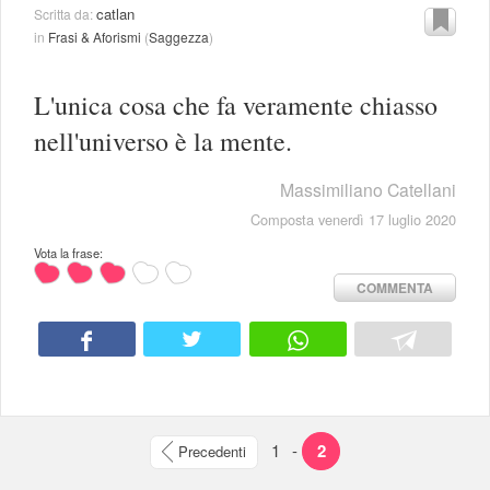
catlan
Scritta da:
in
Frasi & Aforismi
(
Saggezza
)
L'unica cosa che fa veramente chiasso
nell'universo è la mente.
Massimiliano Catellani
Composta venerdì 17 luglio 2020
Vota la frase:
COMMENTA
1
-
2
Precedenti