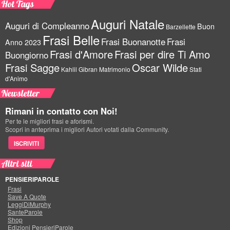
Hot Tags
Auguri Natale
Auguri di Compleanno
Buon
Barzellette
Frasi Belle
Frasi Buonanotte
Frasi
Anno 2023
Frasi d'Amore
Frasi per dire Ti Amo
Buongiorno
Frasi Sagge
Oscar Wilde
Kahlil Gibran
Matrimonio
Stati
d'Animo
Newsletter
Rimani in contatto con Noi!
Per te le migliori frasi e aforismi.
Scopri in anteprima i migliori Autori votati dalla Community.
ISCRIVITI
Altri siti
PENSIERIPAROLE
Frasi
Save A Quote
LeggiDiMurphy
SanteParole
Shop
Edizioni PensieriParole