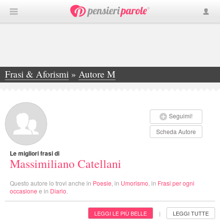
Frasi & Aforismi
»
Autore M
»
Massimiliano Catellani
Seguimi!
Scheda Autore
Le migliori frasi di
Massimiliano Catellani
Questo autore lo trovi anche in
Poesie
, in
Umorismo
, in
Frasi per ogni
occasione
e in
Diario
.
LEGGI LE PIÙ BELLE
LEGGI TUTTE
|