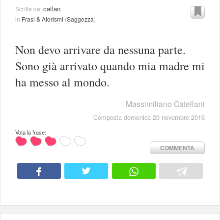
catlan
Scritta da:
in
Frasi & Aforismi
(
Saggezza
)
Non devo arrivare da nessuna parte.
Sono già arrivato quando mia madre mi
ha messo al mondo.
Massimiliano Catellani
Composta domenica 20 novembre 2016
Vota la frase:
COMMENTA