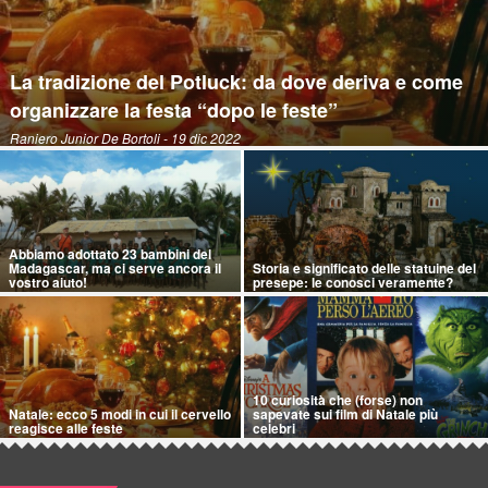
La tradizione del Potluck: da dove deriva e come
organizzare la festa “dopo le feste”
Raniero Junior De Bortoli
- 19 dic 2022
Abbiamo adottato 23 bambini del
Madagascar, ma ci serve ancora il
Storia e significato delle statuine del
vostro aiuto!
presepe: le conosci veramente?
10 curiosità che (forse) non
Natale: ecco 5 modi in cui il cervello
sapevate sui film di Natale più
reagisce alle feste
celebri