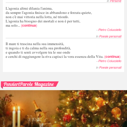
in
Persone
L'agonia altrui dilania l'anima,
da sempre l'agonia finisce in abbandono e forzata quiete,
non c'è mai vittoria nella lotta, né trionfo.
L'agonia ha bisogno dei mortali e non è per tutti,
ma solo...
(
continua
)
--
Pietro Colucciello
in
Poesie personali
Il mare ti trascina nella sua immensità,
ti ingoia e ti da calma nella sua profondità,
e quando ti senti avvolgere tra le sue onde
e cerchi di raggiungere la riva capisci la vera essenza della Vita.
(
continua
)
--
Pietro Colucciello
in
Poesie personali
PensieriParole Magazine