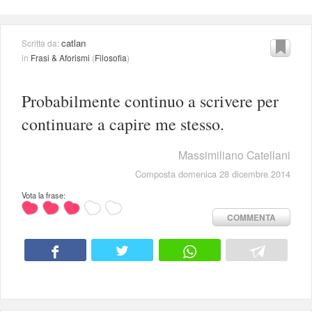
catlan
Scritta da:
in
Frasi & Aforismi
(
Filosofia
)
Probabilmente continuo a scrivere per
continuare a capire me stesso.
Massimiliano Catellani
Composta domenica 28 dicembre 2014
Vota la frase:
COMMENTA