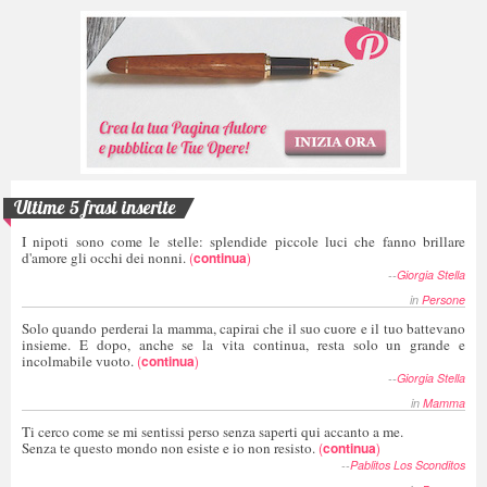
Ultime 5 frasi inserite
I nipoti sono come le stelle: splendide piccole luci che fanno brillare
d'amore gli occhi dei nonni.
(
continua
)
--
Giorgia Stella
in
Persone
Solo quando perderai la mamma, capirai che il suo cuore e il tuo battevano
insieme. E dopo, anche se la vita continua, resta solo un grande e
incolmabile vuoto.
(
continua
)
--
Giorgia Stella
in
Mamma
Ti cerco come se mi sentissi perso senza saperti qui accanto a me.
Senza te questo mondo non esiste e io non resisto.
(
continua
)
--
Pablitos Los Sconditos