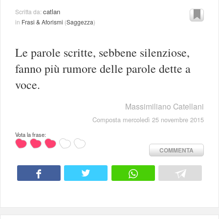
catlan
Scritta da:
in
Frasi & Aforismi
(
Saggezza
)
Le parole scritte, sebbene silenziose,
fanno più rumore delle parole dette a
voce.
Massimiliano Catellani
Composta mercoledì 25 novembre 2015
Vota la frase:
COMMENTA