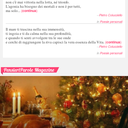
non c'è mai vittoria nella lotta, né trionfo.
L'agonia ha bisogno dei mortali e non è per tutti,
ma solo...
(
continua
)
--
Pietro Colucciello
in
Poesie personali
Il mare ti trascina nella sua immensità,
ti ingoia e ti da calma nella sua profondità,
e quando ti senti avvolgere tra le sue onde
e cerchi di raggiungere la riva capisci la vera essenza della Vita.
(
continua
)
--
Pietro Colucciello
in
Poesie personali
PensieriParole Magazine