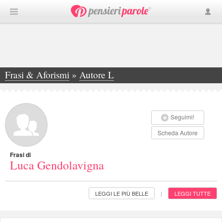
Frasi & Aforismi
»
Autore L
»
Luca Gendolavigna
Seguimi!
Scheda Autore
Frasi di
Luca Gendolavigna
LEGGI LE PIÙ BELLE
LEGGI TUTTE
|