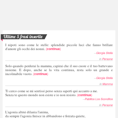
Ultime 5 frasi inserite
I nipoti sono come le stelle: splendide piccole luci che fanno brillare
d'amore gli occhi dei nonni.
(
continua
)
--
Giorgia Stella
in
Persone
Solo quando perderai la mamma, capirai che il suo cuore e il tuo battevano
insieme. E dopo, anche se la vita continua, resta solo un grande e
incolmabile vuoto.
(
continua
)
--
Giorgia Stella
in
Mamma
Ti cerco come se mi sentissi perso senza saperti qui accanto a me.
Senza te questo mondo non esiste e io non resisto.
(
continua
)
--
Pablitos Los Sconditos
in
Persone
L'agonia altrui dilania l'anima,
da sempre l'agonia finisce in abbandono e forzata quiete,