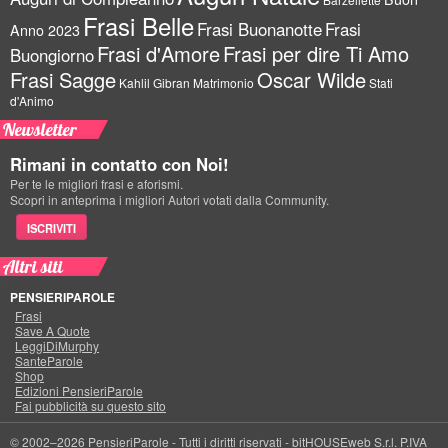
Frasi Belle
Frasi Buonanotte
Frasi
Anno 2023
Frasi d'Amore
Frasi per dire Ti Amo
Buongiorno
Frasi Sagge
Oscar Wilde
Kahlil Gibran
Matrimonio
Stati
d'Animo
Newsletter
Rimani in contatto con Noi!
Per te le migliori frasi e aforismi.
Scopri in anteprima i migliori Autori votati dalla Community.
ISCRIVITI
Altri siti
PENSIERIPAROLE
Frasi
Save A Quote
LeggiDiMurphy
SanteParole
Shop
Edizioni PensieriParole
Fai pubblicità su questo sito
© 2002–2026 PensieriParole - Tutti i diritti riservati -
bitHOUSEweb S.r.l.
P.IVA