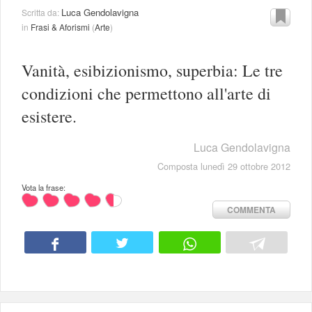
Luca Gendolavigna
Scritta da:
in
Frasi & Aforismi
(
Arte
)
Vanità, esibizionismo, superbia: Le tre
condizioni che permettono all'arte di
esistere.
Luca Gendolavigna
Composta lunedì 29 ottobre 2012
Vota la frase:
COMMENTA