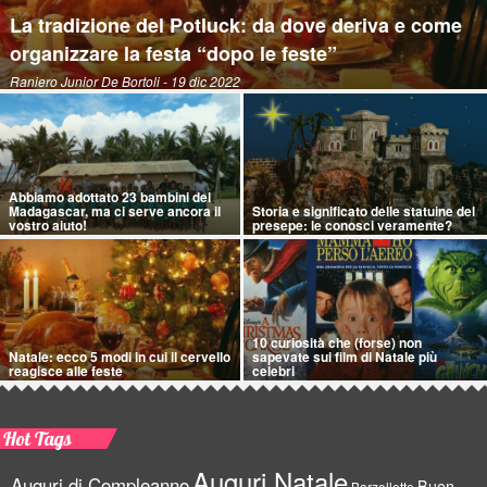
La tradizione del Potluck: da dove deriva e come
organizzare la festa “dopo le feste”
Raniero Junior De Bortoli
- 19 dic 2022
Abbiamo adottato 23 bambini del
Madagascar, ma ci serve ancora il
Storia e significato delle statuine del
vostro aiuto!
presepe: le conosci veramente?
10 curiosità che (forse) non
Natale: ecco 5 modi in cui il cervello
sapevate sui film di Natale più
reagisce alle feste
celebri
Hot Tags
Auguri Natale
Auguri di Compleanno
Buon
Barzellette