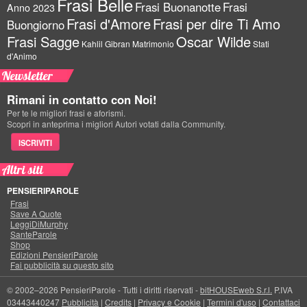
Frasi Belle
Frasi Buonanotte
Frasi
Anno 2023
Frasi d'Amore
Frasi per dire Ti Amo
Buongiorno
Frasi Sagge
Oscar Wilde
Kahlil Gibran
Matrimonio
Stati
d'Animo
Newsletter
Rimani in contatto con Noi!
Per te le migliori frasi e aforismi.
Scopri in anteprima i migliori Autori votati dalla Community.
ISCRIVITI
Altri siti
PENSIERIPAROLE
Frasi
Save A Quote
LeggiDiMurphy
SanteParole
Shop
Edizioni PensieriParole
Fai pubblicità su questo sito
© 2002–2026 PensieriParole - Tutti i diritti riservati -
bitHOUSEweb S.r.l.
P.IVA
03443440247
Pubblicità
|
Credits
|
Privacy e Cookie
|
Termini d'uso
|
Contattaci