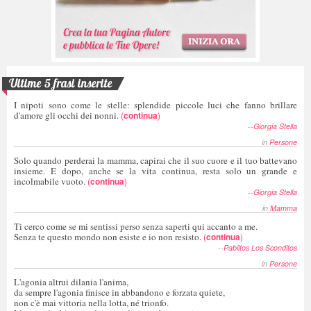
Ultime 5 frasi inserite
I nipoti sono come le stelle: splendide piccole luci che fanno brillare
d'amore gli occhi dei nonni.
(
continua
)
--
Giorgia Stella
in
Persone
Solo quando perderai la mamma, capirai che il suo cuore e il tuo battevano
insieme. E dopo, anche se la vita continua, resta solo un grande e
incolmabile vuoto.
(
continua
)
--
Giorgia Stella
in
Mamma
Ti cerco come se mi sentissi perso senza saperti qui accanto a me.
Senza te questo mondo non esiste e io non resisto.
(
continua
)
--
Pablitos Los Sconditos
in
Persone
L'agonia altrui dilania l'anima,
da sempre l'agonia finisce in abbandono e forzata quiete,
non c'è mai vittoria nella lotta, né trionfo.