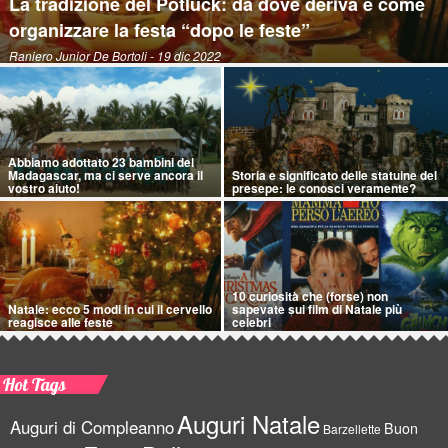
La tradizione del Potluck: da dove deriva e come
organizzare la festa “dopo le feste”
Raniero Junior De Bortoli
- 19 dic 2022
Abbiamo adottato 23 bambini del
Madagascar, ma ci serve ancora il
Storia e significato delle statuine del
vostro aiuto!
presepe: le conosci veramente?
10 curiosità che (forse) non
Natale: ecco 5 modi in cui il cervello
sapevate sui film di Natale più
reagisce alle feste
celebri
Hot Tags
Auguri Natale
Auguri di Compleanno
Buon
Barzellette