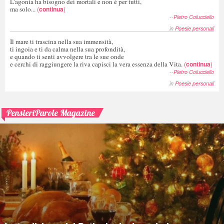
L'agonia ha bisogno dei mortali e non è per tutti,
ma solo...
(
continua
)
--
Pietro Colucciello
in
Poesie personali
Il mare ti trascina nella sua immensità,
ti ingoia e ti da calma nella sua profondità,
e quando ti senti avvolgere tra le sue onde
e cerchi di raggiungere la riva capisci la vera essenza della Vita.
(
continua
)
--
Pietro Colucciello
in
Poesie personali
PensieriParole Magazine