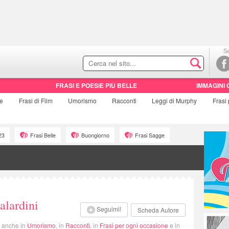
Se
FRASI E POESIE PIÙ BELLE
IMMAGINI 
ie
Frasi di
Film
Umorismo
Racconti
Leggi di Murphy
Frasi
23
Frasi Belle
Buongiorno
Frasi Sagge
alardini
Seguimi!
Scheda Autore
i anche in
Umorismo
, in
Racconti
, in
Frasi per ogni occasione
e in