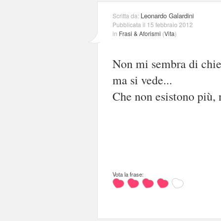
Leonardo Galardini
Scritta da:
Pubblicata il 15 febbraio 2012
in
Frasi & Aforismi
(
Vita
)
Non mi sembra di chied
ma si vede...
Che non esistono più, n
Vota la frase: