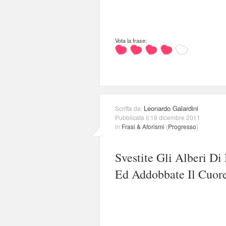
Vota la frase:
Leonardo Galardini
Scritta da:
Pubblicata il 19 dicembre 2011
in
Frasi & Aforismi
(
Progresso
)
Svestite Gli Alberi Di 
Ed Addobbate Il Cuore