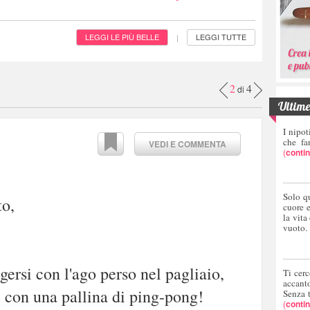
LEGGI LE PIÙ BELLE
LEGGI TUTTE
|
2
4
di
Ultime 
I nipot
che fa
VEDI E COMMENTA
(
conti
Solo q
to,
cuore 
la vita
vuoto.
gersi con l'ago perso nel pagliaio,
Ti cerc
accant
e con una pallina di ping-pong!
Senza 
(
conti