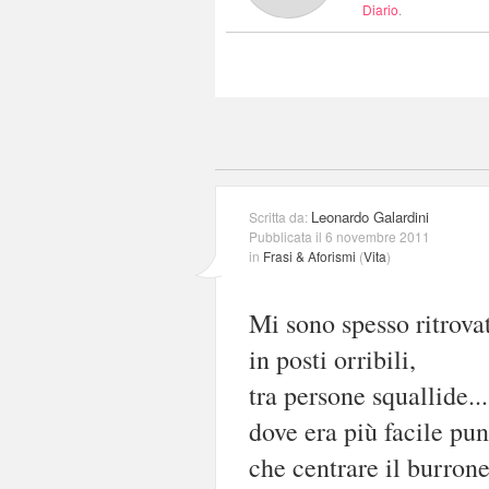
Diario
.
Leonardo Galardini
Scritta da:
Pubblicata il 6 novembre 2011
in
Frasi & Aforismi
(
Vita
)
Mi sono spesso ritrova
in posti orribili,
tra persone squallide...
dove era più facile pun
che centrare il burron