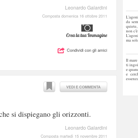
Leonardo Galardini
Composta domenica 16 ottobre 2011
L'agoni
da sem
quiete,
non c'è
Crea la tua Immagine
L'agoni
ma solo
Condividi con gli amici
Il mare
ti ingo
e quand
e cerc
essenza
VEDI E COMMENTA
he si dispiegano gli orizzonti.
Leonardo Galardini
Composta martedì 15 novembre 2011