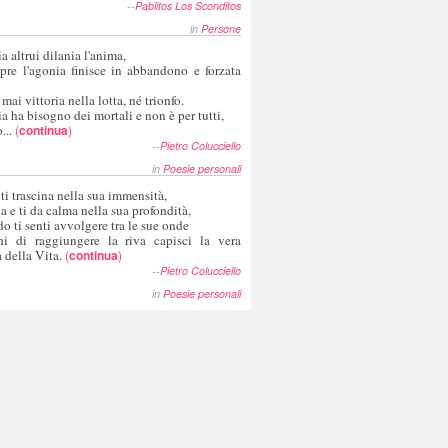
--
Pablitos Los Sconditos
in
Persone
a altrui dilania l'anima,
pre l'agonia finisce in abbandono e forzata
 mai vittoria nella lotta, né trionfo.
a ha bisogno dei mortali e non è per tutti,
...
(
continua
)
--
Pietro Colucciello
in
Poesie personali
 ti trascina nella sua immensità,
ia e ti da calma nella sua profondità,
o ti senti avvolgere tra le sue onde
hi di raggiungere la riva capisci la vera
 della Vita.
(
continua
)
--
Pietro Colucciello
in
Poesie personali