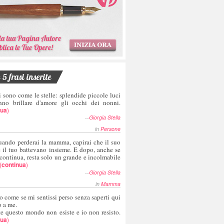
5 frasi inserite
i sono come le stelle: splendide piccole luci
nno brillare d'amore gli occhi dei nonni.
nua
)
--
Giorgia Stella
in
Persone
uando perderai la mamma, capirai che il suo
e il tuo battevano insieme. E dopo, anche se
 continua, resta solo un grande e incolmabile
(
continua
)
--
Giorgia Stella
in
Mamma
o come se mi sentissi perso senza saperti qui
o a me.
te questo mondo non esiste e io non resisto.
nua
)