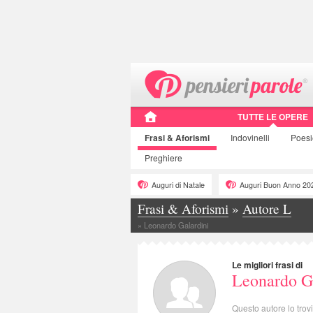
TUTTE LE OPERE
Frasi
& Aforismi
Indovinelli
Poes
Preghiere
Auguri di Natale
Auguri Buon Anno 20
Frasi & Aforismi
»
Autore L
»
Leonardo Galardini
Le migliori frasi di
Leonardo G
Questo autore lo trov