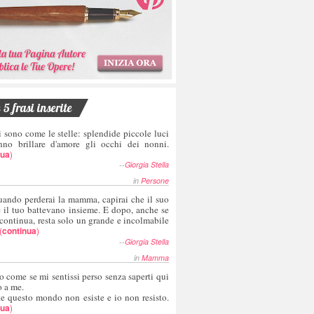
5 frasi inserite
i sono come le stelle: splendide piccole luci
nno brillare d'amore gli occhi dei nonni.
nua
)
--
Giorgia Stella
in
Persone
uando perderai la mamma, capirai che il suo
e il tuo battevano insieme. E dopo, anche se
 continua, resta solo un grande e incolmabile
(
continua
)
--
Giorgia Stella
in
Mamma
o come se mi sentissi perso senza saperti qui
o a me.
te questo mondo non esiste e io non resisto.
nua
)