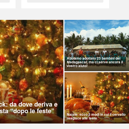
Abbiamo adottato 23 bambini del
Madagascar, ma ci serve ancora il
vostro aiuto!
ck: da dove deriva e
sta “dopo le feste”
Natale: ecco 5 modi in cui il cervello
reagisce alle feste