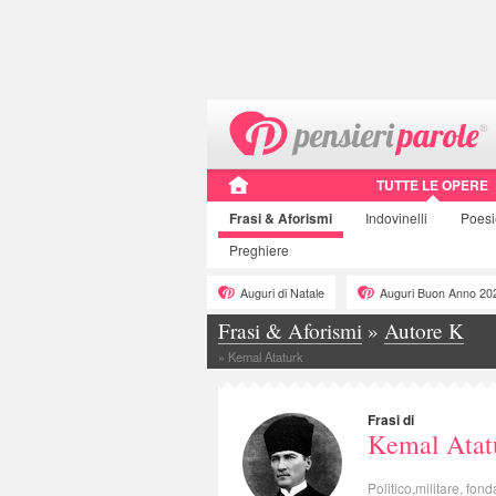
TUTTE LE OPERE
Frasi
& Aforismi
Indovinelli
Poes
Preghiere
Auguri di Natale
Auguri Buon Anno 20
Frasi & Aforismi
»
Autore K
»
Kemal Ataturk
Frasi di
Kemal Atat
Politico,militare, fo