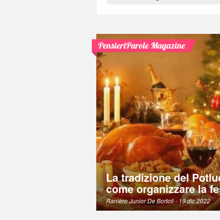
PensieriParole Magazine
La tradizione del Potlu
come organizzare la fe
Raniero Junior De Bortoli
- 19 dic 2022