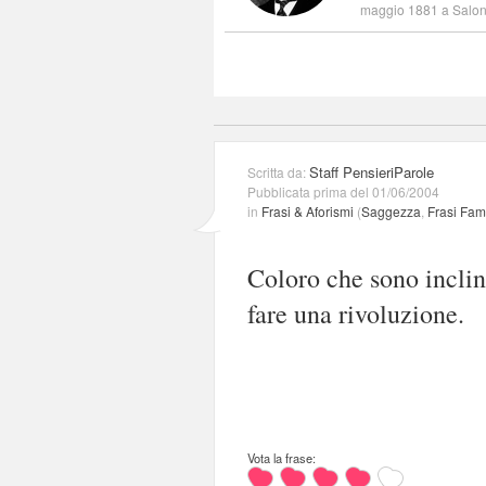
maggio 1881 a Saloni
Staff PensieriParole
Scritta da:
Pubblicata prima del 01/06/2004
in
Frasi & Aforismi
(
Saggezza
,
Frasi Fa
Coloro che sono incli
fare una rivoluzione.
Vota la frase: