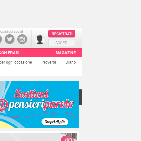
guici sui social
REGISTRATI
ACCEDI
CON FRASI
MAGAZINE
per ogni occasione
Proverbi
Diario