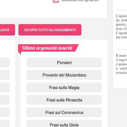
L'agoni
da sem
quiete,
non c'è
NUOVO
SCOPRI
TUTTI GLI ARGOMENTI
L'agoni
ma solo
Ultimi argomenti inseriti
Il mare
ti ingo
Pensieri
e quand
e cerc
essenza
Proverbi del Mozambico
Frasi sulla Magia
Frasi sulla Rinascita
Frasi sul Coronavirus
Frasi sulla Gioia