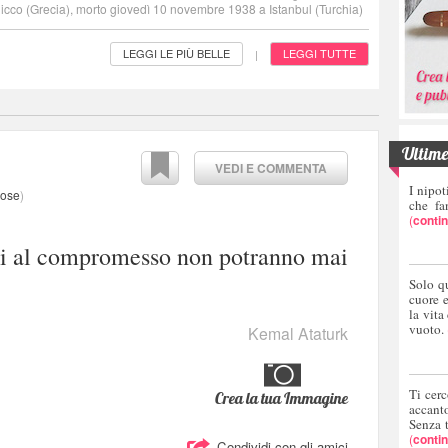
cco (Grecia), morto giovedì 10 novembre 1938 a Istanbul (Turchia)
LEGGI LE PIÙ BELLE
LEGGI TUTTE
|
Ultime 
VEDI E COMMENTA
I nipot
mose
)
che fa
(
conti
ni al compromesso non potranno mai
Solo q
cuore 
la vita
vuoto.
Kemal Ataturk
Ti cerc
Crea la tua Immagine
accant
Senza 
(
conti
Condividi con gli amici