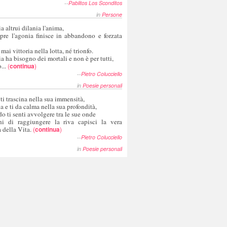
--
Pablitos Los Sconditos
in
Persone
a altrui dilania l'anima,
pre l'agonia finisce in abbandono e forzata
 mai vittoria nella lotta, né trionfo.
a ha bisogno dei mortali e non è per tutti,
...
(
continua
)
--
Pietro Colucciello
in
Poesie personali
 ti trascina nella sua immensità,
ia e ti da calma nella sua profondità,
o ti senti avvolgere tra le sue onde
hi di raggiungere la riva capisci la vera
 della Vita.
(
continua
)
--
Pietro Colucciello
in
Poesie personali