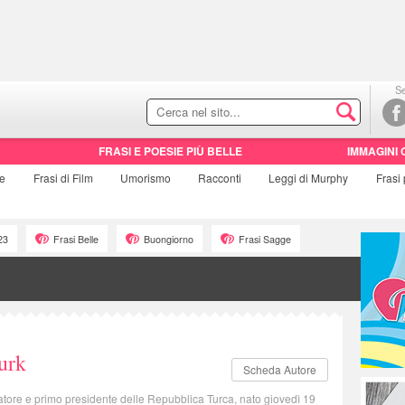
Se
FRASI E POESIE PIÙ BELLE
IMMAGINI 
ie
Frasi di
Film
Umorismo
Racconti
Leggi di Murphy
Frasi
23
Frasi Belle
Buongiorno
Frasi Sagge
urk
Scheda Autore
ndatore e primo presidente delle Repubblica Turca, nato giovedì 19