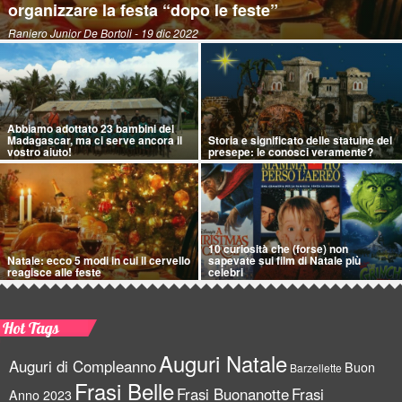
organizzare la festa “dopo le feste”
Raniero Junior De Bortoli
- 19 dic 2022
Abbiamo adottato 23 bambini del
Madagascar, ma ci serve ancora il
Storia e significato delle statuine del
vostro aiuto!
presepe: le conosci veramente?
10 curiosità che (forse) non
Natale: ecco 5 modi in cui il cervello
sapevate sui film di Natale più
reagisce alle feste
celebri
Hot Tags
Auguri Natale
Auguri di Compleanno
Buon
Barzellette
Frasi Belle
Frasi Buonanotte
Frasi
Anno 2023