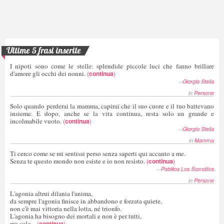
Ultime 5 frasi inserite
I nipoti sono come le stelle: splendide piccole luci che fanno brillare
d'amore gli occhi dei nonni.
(
continua
)
--
Giorgia Stella
in
Persone
Solo quando perderai la mamma, capirai che il suo cuore e il tuo battevano
insieme. E dopo, anche se la vita continua, resta solo un grande e
incolmabile vuoto.
(
continua
)
--
Giorgia Stella
in
Mamma
Ti cerco come se mi sentissi perso senza saperti qui accanto a me.
Senza te questo mondo non esiste e io non resisto.
(
continua
)
--
Pablitos Los Sconditos
in
Persone
L'agonia altrui dilania l'anima,
da sempre l'agonia finisce in abbandono e forzata quiete,
non c'è mai vittoria nella lotta, né trionfo.
L'agonia ha bisogno dei mortali e non è per tutti,
ma solo...
(
continua
)