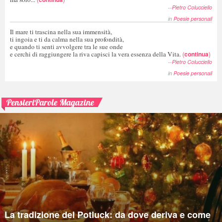
--
Pietro Colucciello
in
Poesie personali
Il mare ti trascina nella sua immensità,
ti ingoia e ti da calma nella sua profondità,
e quando ti senti avvolgere tra le sue onde
e cerchi di raggiungere la riva capisci la vera essenza della Vita.
(
continua
)
--
Pietro Colucciello
in
Poesie personali
PensieriParole Magazine
La tradizione del Potluck: da dove deriva e come