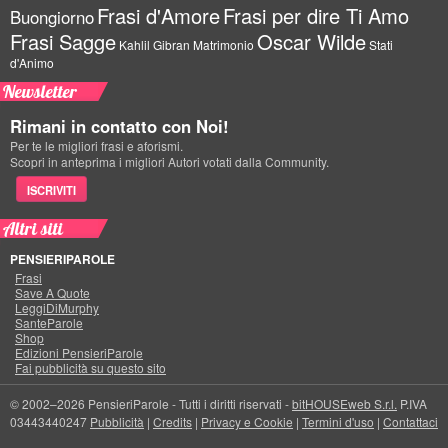
Frasi d'Amore
Frasi per dire Ti Amo
Buongiorno
Frasi Sagge
Oscar Wilde
Kahlil Gibran
Matrimonio
Stati
d'Animo
Newsletter
Rimani in contatto con Noi!
Per te le migliori frasi e aforismi.
Scopri in anteprima i migliori Autori votati dalla Community.
ISCRIVITI
Altri siti
PENSIERIPAROLE
Frasi
Save A Quote
LeggiDiMurphy
SanteParole
Shop
Edizioni PensieriParole
Fai pubblicità su questo sito
© 2002–2026 PensieriParole - Tutti i diritti riservati -
bitHOUSEweb S.r.l.
P.IVA
03443440247
Pubblicità
|
Credits
|
Privacy e Cookie
|
Termini d'uso
|
Contattaci