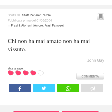
Staff PensieriParole
Scritta da:
Pubblicata prima del 01/06/2004
in
Frasi & Aforismi
(
Amore
,
Frasi Famose
)
Chi non ha mai amato non ha mai
vissuto.
John Gay
Vota la frase:
COMMENTA