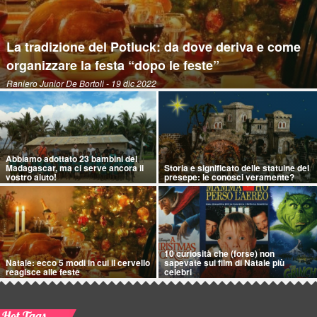
La tradizione del Potluck: da dove deriva e come
organizzare la festa “dopo le feste”
Raniero Junior De Bortoli
- 19 dic 2022
Abbiamo adottato 23 bambini del
Madagascar, ma ci serve ancora il
Storia e significato delle statuine del
vostro aiuto!
presepe: le conosci veramente?
10 curiosità che (forse) non
Natale: ecco 5 modi in cui il cervello
sapevate sui film di Natale più
reagisce alle feste
celebri
Hot Tags