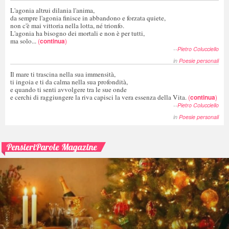
L'agonia altrui dilania l'anima,
da sempre l'agonia finisce in abbandono e forzata quiete,
non c'è mai vittoria nella lotta, né trionfo.
L'agonia ha bisogno dei mortali e non è per tutti,
ma solo...
(
continua
)
--
Pietro Colucciello
in
Poesie personali
Il mare ti trascina nella sua immensità,
ti ingoia e ti da calma nella sua profondità,
e quando ti senti avvolgere tra le sue onde
e cerchi di raggiungere la riva capisci la vera essenza della Vita.
(
continua
)
--
Pietro Colucciello
in
Poesie personali
PensieriParole Magazine