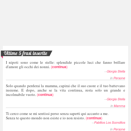
Ultime 5 frasi inserite
I nipoti sono come le stelle: splendide piccole luci che fanno brillare
d'amore gli occhi dei nonni.
(
continua
)
--
Giorgia Stella
in
Persone
Solo quando perderai la mamma, capirai che il suo cuore e il tuo battevano
insieme. E dopo, anche se la vita continua, resta solo un grande e
incolmabile vuoto.
(
continua
)
--
Giorgia Stella
in
Mamma
Ti cerco come se mi sentissi perso senza saperti qui accanto a me.
Senza te questo mondo non esiste e io non resisto.
(
continua
)
--
Pablitos Los Sconditos
in
Persone