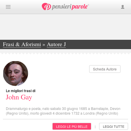
Frasi & Aforismi
»
Autore J
»
John Gay
Scheda Autore
Le migliori frasi di
John Gay
Drammaturgo e poeta, nato sabato 30 giugno 1685 a Barnstaple, Devon
(Regno Unito), morto giovedì 4 dicembre 1732 a Londra (Regno Unito)
LEGGI LE PIÙ BELLE
LEGGI TUTTE
|