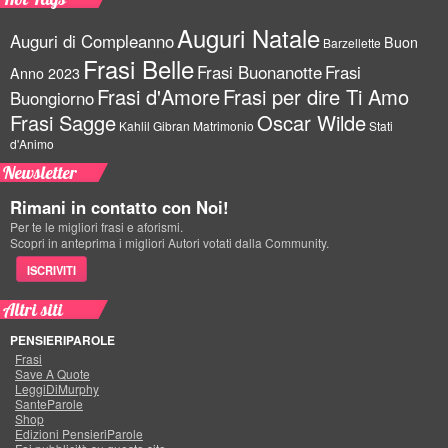
Auguri Natale
Auguri di Compleanno
Buon
Barzellette
Frasi Belle
Frasi Buonanotte
Frasi
Anno 2023
Frasi d'Amore
Frasi per dire Ti Amo
Buongiorno
Frasi Sagge
Oscar Wilde
Kahlil Gibran
Matrimonio
Stati
d'Animo
Newsletter
Rimani in contatto con Noi!
Per te le migliori frasi e aforismi.
Scopri in anteprima i migliori Autori votati dalla Community.
ISCRIVITI
Altri siti
PENSIERIPAROLE
Frasi
Save A Quote
LeggiDiMurphy
SanteParole
Shop
Edizioni PensieriParole