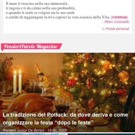
Il mare ti trascina nella sua immensità,
ti ingoia e ti da calma nella sua profondità,
e quando ti senti avvolgere tra le sue onde
e cerchi di raggiungere la riva capisci la vera essenza della Vita.
(
continua
)
--
Pietro Colucciello
in
Poesie personali
PensieriParole Magazine
La tradizione del Potluck: da dove deriva e come
organizzare la festa “dopo le feste”
Raniero Junior De Bortoli
- 19 dic 2022