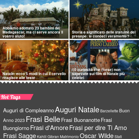
Abbiamo adottato 23 bambini del
Madagascar, ma ci serve ancora il
Storia e significato delle statuine del
vostro aiuto!
presepe: le conosci veramente?
10 curiosità che (forse) non
Natale: ecco 5 modi in cui il cervello
sapevate sui film di Natale più
reagisce alle feste
celebri
Hot Tags
Auguri Natale
Auguri di Compleanno
Buon
Barzellette
Frasi Belle
Frasi Buonanotte
Frasi
Anno 2023
Frasi d'Amore
Frasi per dire Ti Amo
Buongiorno
Frasi Sagge
Oscar Wilde
Kahlil Gibran
Matrimonio
Stati