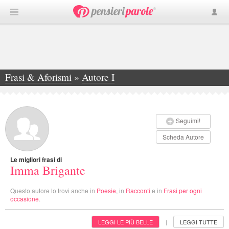
Frasi & Aforismi
»
Autore I
»
Imma Brigante
Seguimi!
Scheda Autore
Le migliori frasi di
Imma Brigante
Questo autore lo trovi anche in
Poesie
, in
Racconti
e in
Frasi per ogni
occasione
.
LEGGI LE PIÙ BELLE
LEGGI TUTTE
|