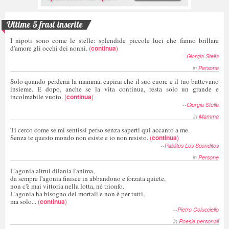
Ultime 5 frasi inserite
I nipoti sono come le stelle: splendide piccole luci che fanno brillare
d'amore gli occhi dei nonni.
(
continua
)
--
Giorgia Stella
in
Persone
Solo quando perderai la mamma, capirai che il suo cuore e il tuo battevano
insieme. E dopo, anche se la vita continua, resta solo un grande e
incolmabile vuoto.
(
continua
)
--
Giorgia Stella
in
Mamma
Ti cerco come se mi sentissi perso senza saperti qui accanto a me.
Senza te questo mondo non esiste e io non resisto.
(
continua
)
--
Pablitos Los Sconditos
in
Persone
L'agonia altrui dilania l'anima,
da sempre l'agonia finisce in abbandono e forzata quiete,
non c'è mai vittoria nella lotta, né trionfo.
L'agonia ha bisogno dei mortali e non è per tutti,
ma solo...
(
continua
)
--
Pietro Colucciello
in
Poesie personali