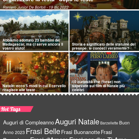
Raniero Junior De Bortoli
- 19 dic 2022
Abbiamo adottato 23 bambini del
Madagascar, ma ci serve ancora il
Storia e significato delle statuine del
vostro aiuto!
presepe: le conosci veramente?
10 curiosità che (forse) non
Natale: ecco 5 modi in cui il cervello
sapevate sui film di Natale più
reagisce alle feste
celebri
Hot Tags
Auguri Natale
Auguri di Compleanno
Buon
Barzellette
Frasi Belle
Frasi Buonanotte
Frasi
Anno 2023