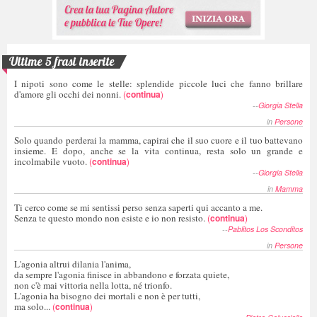
Ultime 5 frasi inserite
I nipoti sono come le stelle: splendide piccole luci che fanno brillare
d'amore gli occhi dei nonni.
(
continua
)
--
Giorgia Stella
in
Persone
Solo quando perderai la mamma, capirai che il suo cuore e il tuo battevano
insieme. E dopo, anche se la vita continua, resta solo un grande e
incolmabile vuoto.
(
continua
)
--
Giorgia Stella
in
Mamma
Ti cerco come se mi sentissi perso senza saperti qui accanto a me.
Senza te questo mondo non esiste e io non resisto.
(
continua
)
--
Pablitos Los Sconditos
in
Persone
L'agonia altrui dilania l'anima,
da sempre l'agonia finisce in abbandono e forzata quiete,
non c'è mai vittoria nella lotta, né trionfo.
L'agonia ha bisogno dei mortali e non è per tutti,
ma solo...
(
continua
)