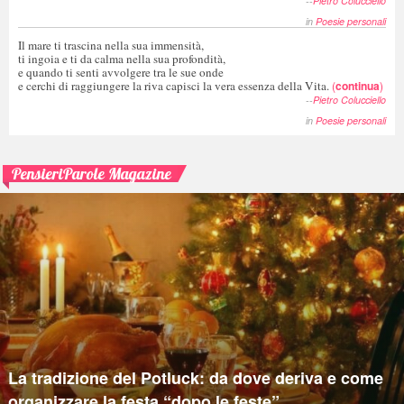
--
Pietro Colucciello
in
Poesie personali
Il mare ti trascina nella sua immensità,
ti ingoia e ti da calma nella sua profondità,
e quando ti senti avvolgere tra le sue onde
e cerchi di raggiungere la riva capisci la vera essenza della Vita.
(
continua
)
--
Pietro Colucciello
in
Poesie personali
PensieriParole Magazine
La tradizione del Potluck: da dove deriva e come
organizzare la festa “dopo le feste”