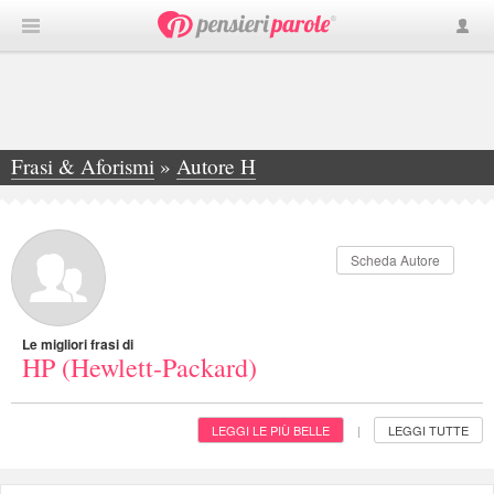
Frasi & Aforismi
»
Autore H
»
HP (Hewlett-Packard)
Scheda Autore
Le migliori frasi di
HP (Hewlett-Packard)
LEGGI LE PIÙ BELLE
LEGGI TUTTE
|