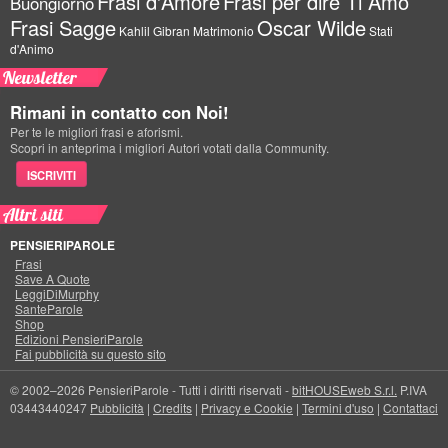
Frasi d'Amore
Frasi per dire Ti Amo
Buongiorno
Frasi Sagge
Oscar Wilde
Kahlil Gibran
Matrimonio
Stati
d'Animo
Newsletter
Rimani in contatto con Noi!
Per te le migliori frasi e aforismi.
Scopri in anteprima i migliori Autori votati dalla Community.
ISCRIVITI
Altri siti
PENSIERIPAROLE
Frasi
Save A Quote
LeggiDiMurphy
SanteParole
Shop
Edizioni PensieriParole
Fai pubblicità su questo sito
© 2002–2026 PensieriParole - Tutti i diritti riservati -
bitHOUSEweb S.r.l.
P.IVA
03443440247
Pubblicità
|
Credits
|
Privacy e Cookie
|
Termini d'uso
|
Contattaci