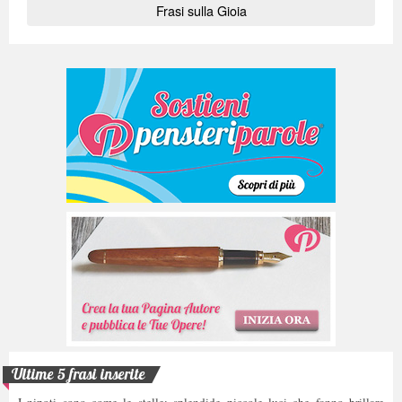
Frasi sulla Gioia
Ultime 5 frasi inserite
I nipoti sono come le stelle: splendide piccole luci che fanno brillare