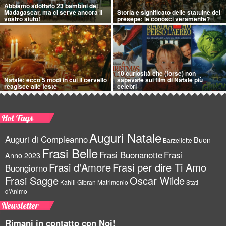
Abbiamo adottato 23 bambini del
Madagascar, ma ci serve ancora il
Storia e significato delle statuine del
vostro aiuto!
presepe: le conosci veramente?
10 curiosità che (forse) non
Natale: ecco 5 modi in cui il cervello
sapevate sui film di Natale più
reagisce alle feste
celebri
Hot Tags
Auguri Natale
Auguri di Compleanno
Buon
Barzellette
Frasi Belle
Frasi Buonanotte
Frasi
Anno 2023
Frasi d'Amore
Frasi per dire Ti Amo
Buongiorno
Frasi Sagge
Oscar Wilde
Kahlil Gibran
Matrimonio
Stati
d'Animo
Newsletter
Rimani in contatto con Noi!