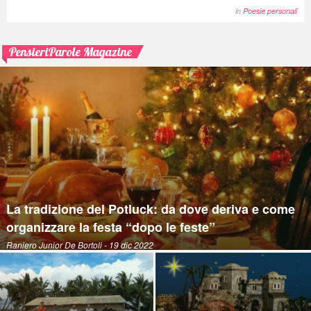
in
Poesie personali
PensieriParole Magazine
La tradizione del Potluck: da dove deriva e come
organizzare la festa “dopo le feste”
Raniero Junior De Bortoli
- 19 dic 2022