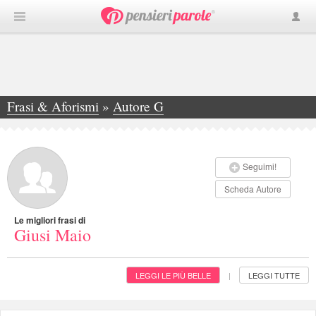
Frasi & Aforismi
»
Autore G
»
Giusi Maio
Seguimi!
Scheda Autore
Le migliori frasi di
Giusi Maio
LEGGI LE PIÙ BELLE
LEGGI TUTTE
|