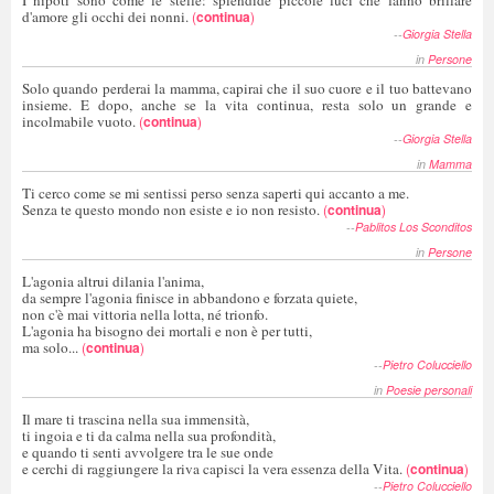
d'amore gli occhi dei nonni.
(
continua
)
--
Giorgia Stella
in
Persone
Solo quando perderai la mamma, capirai che il suo cuore e il tuo battevano
insieme. E dopo, anche se la vita continua, resta solo un grande e
incolmabile vuoto.
(
continua
)
--
Giorgia Stella
in
Mamma
Ti cerco come se mi sentissi perso senza saperti qui accanto a me.
Senza te questo mondo non esiste e io non resisto.
(
continua
)
--
Pablitos Los Sconditos
in
Persone
L'agonia altrui dilania l'anima,
da sempre l'agonia finisce in abbandono e forzata quiete,
non c'è mai vittoria nella lotta, né trionfo.
L'agonia ha bisogno dei mortali e non è per tutti,
ma solo...
(
continua
)
--
Pietro Colucciello
in
Poesie personali
Il mare ti trascina nella sua immensità,
ti ingoia e ti da calma nella sua profondità,
e quando ti senti avvolgere tra le sue onde
e cerchi di raggiungere la riva capisci la vera essenza della Vita.
(
continua
)
--
Pietro Colucciello