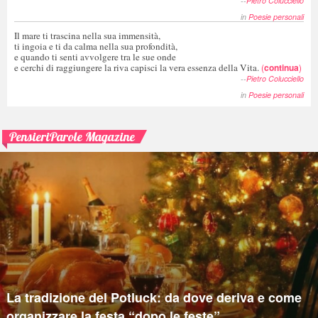
--
Pietro Colucciello
in
Poesie personali
Il mare ti trascina nella sua immensità,
ti ingoia e ti da calma nella sua profondità,
e quando ti senti avvolgere tra le sue onde
e cerchi di raggiungere la riva capisci la vera essenza della Vita.
(
continua
)
--
Pietro Colucciello
in
Poesie personali
PensieriParole Magazine
La tradizione del Potluck: da dove deriva e come
organizzare la festa “dopo le feste”