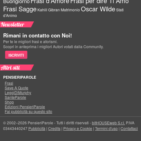
Frasi d'Amore
Frasi per dire Ti Amo
Buongiorno
Frasi Sagge
Oscar Wilde
Kahlil Gibran
Matrimonio
Stati
d'Animo
Newsletter
Rimani in contatto con Noi!
Per te le migliori frasi e aforismi.
Scopri in anteprima i migliori Autori votati dalla Community.
ISCRIVITI
Altri siti
PENSIERIPAROLE
Frasi
Save A Quote
LeggiDiMurphy
SanteParole
Shop
Edizioni PensieriParole
Fai pubblicità su questo sito
© 2002–2026 PensieriParole - Tutti i diritti riservati -
bitHOUSEweb S.r.l.
P.IVA
03443440247
Pubblicità
|
Credits
|
Privacy e Cookie
|
Termini d'uso
|
Contattaci