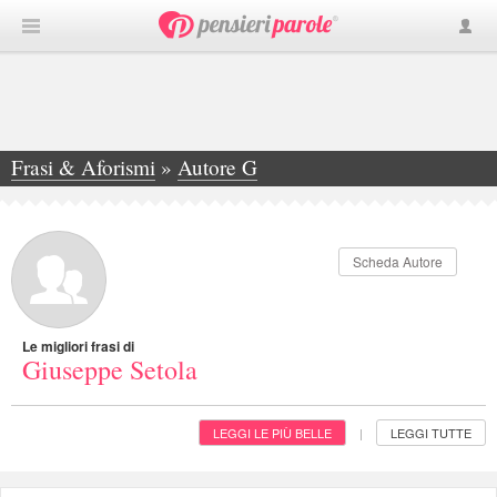
Frasi & Aforismi
»
Autore G
»
Giuseppe Setola
Scheda Autore
Le migliori frasi di
Giuseppe Setola
LEGGI LE PIÙ BELLE
LEGGI TUTTE
|