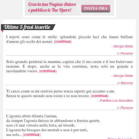
Ultime 5 frasi inserite
I nipoti sono come le stelle: splendide piccole luci che fanno brillare
d'amore gli occhi dei nonni.
(
continua
)
--
Giorgia Stella
in
Persone
Solo quando perderai la mamma, capirai che il suo cuore e il tuo battevano
insieme. E dopo, anche se la vita continua, resta solo un grande e
incolmabile vuoto.
(
continua
)
--
Giorgia Stella
in
Mamma
Ti cerco come se mi sentissi perso senza saperti qui accanto a me.
Senza te questo mondo non esiste e io non resisto.
(
continua
)
--
Pablitos Los Sconditos
in
Persone
L'agonia altrui dilania l'anima,
da sempre l'agonia finisce in abbandono e forzata quiete,
non c'è mai vittoria nella lotta, né trionfo.
L'agonia ha bisogno dei mortali e non è per tutti,
ma solo...
(
continua
)