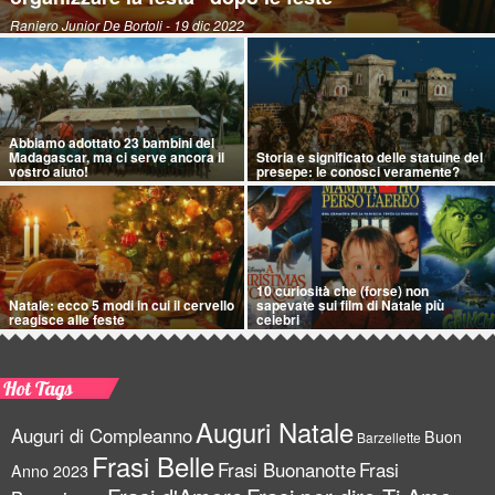
Raniero Junior De Bortoli
- 19 dic 2022
Abbiamo adottato 23 bambini del
Madagascar, ma ci serve ancora il
Storia e significato delle statuine del
vostro aiuto!
presepe: le conosci veramente?
10 curiosità che (forse) non
Natale: ecco 5 modi in cui il cervello
sapevate sui film di Natale più
reagisce alle feste
celebri
Hot Tags
Auguri Natale
Auguri di Compleanno
Buon
Barzellette
Frasi Belle
Frasi Buonanotte
Frasi
Anno 2023