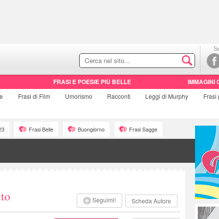
Se
FRASI E POESIE PIÙ BELLE
IMMAGINI 
ie
Frasi di
Film
Umorismo
Racconti
Leggi di Murphy
Frasi
23
Frasi Belle
Buongiorno
Frasi Sagge
to
Seguimi!
Scheda Autore