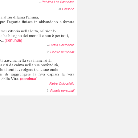
--
Pablitos Los Sconditos
in
Persone
a altrui dilania l'anima,
pre l'agonia finisce in abbandono e forzata
 mai vittoria nella lotta, né trionfo.
a ha bisogno dei mortali e non è per tutti,
...
(
continua
)
--
Pietro Colucciello
in
Poesie personali
 ti trascina nella sua immensità,
ia e ti da calma nella sua profondità,
o ti senti avvolgere tra le sue onde
hi di raggiungere la riva capisci la vera
 della Vita.
(
continua
)
--
Pietro Colucciello
in
Poesie personali