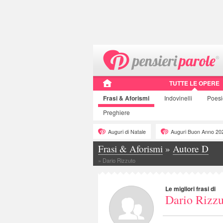
TUTTE LE OPERE
Frasi
& Aforismi
Indovinelli
Poes
Preghiere
Auguri di Natale
Auguri Buon Anno 20
Frasi & Aforismi
»
Autore D
»
Dario Rizzuto
Le migliori frasi di
Dario Rizzu