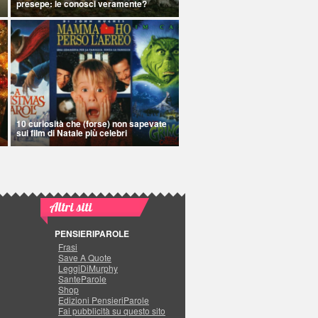
presepe: le conosci veramente?
10 curiosità che (forse) non sapevate
sui film di Natale più celebri
Altri siti
PENSIERIPAROLE
Frasi
Save A Quote
LeggiDiMurphy
SanteParole
Shop
Edizioni PensieriParole
Fai pubblicità su questo sito