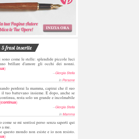
5 frasi inserite
i sono come le stelle: splendide piccole luci
nno brillare d'amore gli occhi dei nonni.
nua
)
--
Giorgia Stella
in
Persone
uando perderai la mamma, capirai che il suo
e il tuo battevano insieme. E dopo, anche se
 continua, resta solo un grande e incolmabile
(
continua
)
--
Giorgia Stella
in
Mamma
o come se mi sentissi perso senza saperti qui
o a me.
te questo mondo non esiste e io non resisto.
nua
)