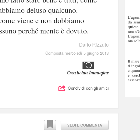
abbiamo deluso qualcuno.
L'agoni
 come viene e non dobbiamo
da sem
quiete,
essuno perché niente è dovuto.
non c'è
L'agoni
ma solo
Dario Rizzuto
Composta mercoledì 5 giugno 2013
Il mare
ti ingo
e quand
Crea la tua Immagine
e cerc
essenza
Condividi con gli amici
VEDI E COMMENTA