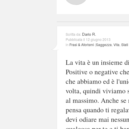
Dario R.
Scritta da:
Pubblicata il 12 giugno 2013
in
Frasi & Aforismi
(
Saggezza
,
Vita
,
Stat
La vita è un insieme d
Positive o negative che
che abbiamo ed è l'uni
volta, quindi viviam
al massimo. Anche se r
pensa quando ti regala
devi odiare mai nessun
qualcosa per te e ti ha