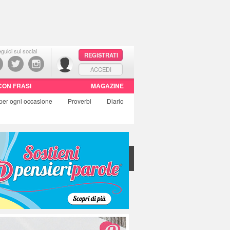
guici sui social
REGISTRATI
ACCEDI
CON FRASI
MAGAZINE
per ogni occasione
Proverbi
Diario