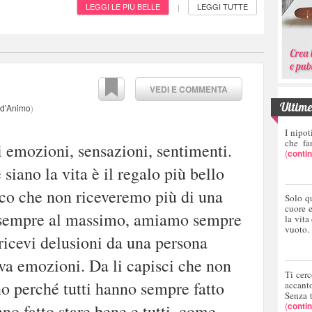
LEGGI LE PIÙ BELLE
LEGGI TUTTE
|
VEDI E COMMENTA
Ultime 
i d'Animo
)
I nipot
che fa
i emozioni, sensazioni, sentimenti.
(
conti
 siano la vita è il regalo più bello
co che non riceveremo più di una
Solo q
cuore 
o sempre al massimo, amiamo sempre
la vita
vuoto.
icevi delusioni da una persona
va emozioni. Da li capisci che non
Ti cerc
o perché tutti hanno sempre fatto
accant
Senza 
(
conti
nno fatto stare bene e tutti, come