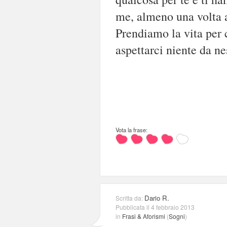
me, almeno una volta 
Prendiamo la vita per
aspettarci niente da n
Vota la frase:
Dario R.
Scritta da:
Pubblicata il 4 febbraio 2013
in
Frasi & Aforismi
(
Sogni
)