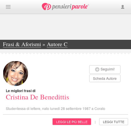
Frasi & Aforismi
»
Autore C
»
Cristina De Benedittis
Seguimi!
Scheda Autore
Le migliori frasi di
Cristina De Benedittis
Studentessa di lettere, nato lunedì 28 settembre 1987 a Corato
LEGGI LE PIÙ BELLE
LEGGI TUTTE
|