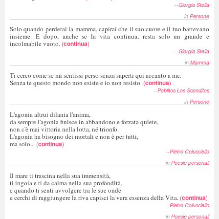
--
Giorgia Stella
in
Persone
Solo quando perderai la mamma, capirai che il suo cuore e il tuo battevano
insieme. E dopo, anche se la vita continua, resta solo un grande e
incolmabile vuoto.
(
continua
)
--
Giorgia Stella
in
Mamma
Ti cerco come se mi sentissi perso senza saperti qui accanto a me.
Senza te questo mondo non esiste e io non resisto.
(
continua
)
--
Pablitos Los Sconditos
in
Persone
L'agonia altrui dilania l'anima,
da sempre l'agonia finisce in abbandono e forzata quiete,
non c'è mai vittoria nella lotta, né trionfo.
L'agonia ha bisogno dei mortali e non è per tutti,
ma solo...
(
continua
)
--
Pietro Colucciello
in
Poesie personali
Il mare ti trascina nella sua immensità,
ti ingoia e ti da calma nella sua profondità,
e quando ti senti avvolgere tra le sue onde
e cerchi di raggiungere la riva capisci la vera essenza della Vita.
(
continua
)
--
Pietro Colucciello
in
Poesie personali