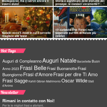
Madagascar, ma ci serve ancora il
Storia e significato delle statuine del
vostro aiuto!
presepe: le conosci veramente?
10 curiosità che (forse) non
Natale: ecco 5 modi in cui il cervello
sapevate sui film di Natale più
reagisce alle feste
celebri
Hot Tags
Auguri Natale
Auguri di Compleanno
Buon
Barzellette
Frasi Belle
Frasi Buonanotte
Frasi
Anno 2023
Frasi d'Amore
Frasi per dire Ti Amo
Buongiorno
Frasi Sagge
Oscar Wilde
Kahlil Gibran
Matrimonio
Stati
d'Animo
Newsletter
Rimani in contatto con Noi!
Per te le migliori frasi e aforismi.