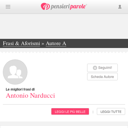
Frasi & Aforismi
»
Autore A
»
Antonio Narducci
Seguimi!
Scheda Autore
Le migliori frasi di
Antonio Narducci
LEGGI LE PIÙ BELLE
LEGGI TUTTE
|