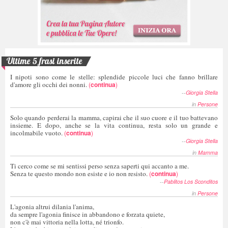
Ultime 5 frasi inserite
I nipoti sono come le stelle: splendide piccole luci che fanno brillare
d'amore gli occhi dei nonni.
(
continua
)
--
Giorgia Stella
in
Persone
Solo quando perderai la mamma, capirai che il suo cuore e il tuo battevano
insieme. E dopo, anche se la vita continua, resta solo un grande e
incolmabile vuoto.
(
continua
)
--
Giorgia Stella
in
Mamma
Ti cerco come se mi sentissi perso senza saperti qui accanto a me.
Senza te questo mondo non esiste e io non resisto.
(
continua
)
--
Pablitos Los Sconditos
in
Persone
L'agonia altrui dilania l'anima,
da sempre l'agonia finisce in abbandono e forzata quiete,
non c'è mai vittoria nella lotta, né trionfo.