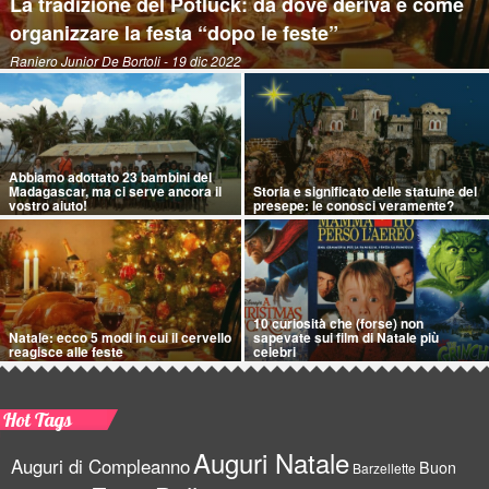
La tradizione del Potluck: da dove deriva e come
organizzare la festa “dopo le feste”
Raniero Junior De Bortoli
- 19 dic 2022
Abbiamo adottato 23 bambini del
Madagascar, ma ci serve ancora il
Storia e significato delle statuine del
vostro aiuto!
presepe: le conosci veramente?
10 curiosità che (forse) non
Natale: ecco 5 modi in cui il cervello
sapevate sui film di Natale più
reagisce alle feste
celebri
Hot Tags
Auguri Natale
Auguri di Compleanno
Buon
Barzellette