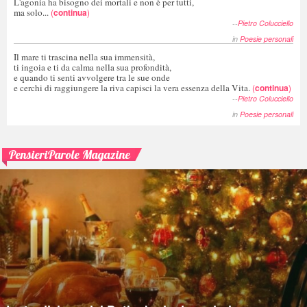
L'agonia ha bisogno dei mortali e non è per tutti,
ma solo...
(
continua
)
--
Pietro Colucciello
in
Poesie personali
Il mare ti trascina nella sua immensità,
ti ingoia e ti da calma nella sua profondità,
e quando ti senti avvolgere tra le sue onde
e cerchi di raggiungere la riva capisci la vera essenza della Vita.
(
continua
)
--
Pietro Colucciello
in
Poesie personali
PensieriParole Magazine