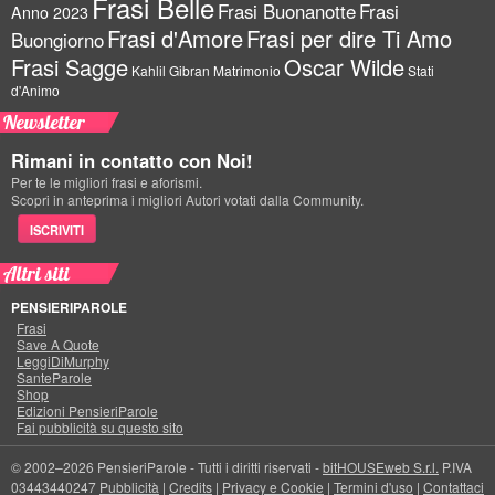
Frasi Belle
Frasi Buonanotte
Frasi
Anno 2023
Frasi d'Amore
Frasi per dire Ti Amo
Buongiorno
Frasi Sagge
Oscar Wilde
Kahlil Gibran
Matrimonio
Stati
d'Animo
Newsletter
Rimani in contatto con Noi!
Per te le migliori frasi e aforismi.
Scopri in anteprima i migliori Autori votati dalla Community.
ISCRIVITI
Altri siti
PENSIERIPAROLE
Frasi
Save A Quote
LeggiDiMurphy
SanteParole
Shop
Edizioni PensieriParole
Fai pubblicità su questo sito
© 2002–2026 PensieriParole - Tutti i diritti riservati -
bitHOUSEweb S.r.l.
P.IVA
03443440247
Pubblicità
|
Credits
|
Privacy e Cookie
|
Termini d'uso
|
Contattaci