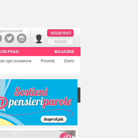
guici sui social
REGISTRATI
ACCEDI
CON FRASI
MAGAZINE
per ogni occasione
Proverbi
Diario