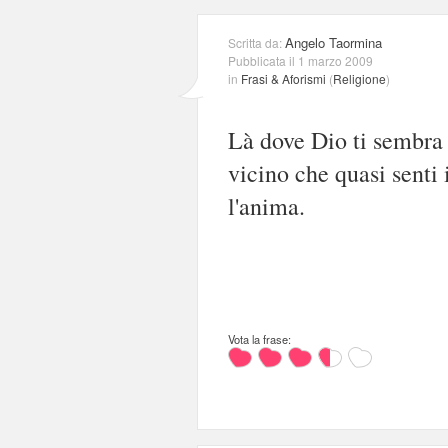
Angelo Taormina
Scritta da:
Pubblicata il 1 marzo 2009
in
Frasi & Aforismi
(
Religione
)
Là dove Dio ti sembra a
vicino che quasi senti i
l'anima.
Vota la frase: