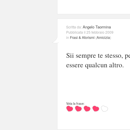
Angelo Taormina
Scritta da:
Pubblicata il 25 febbraio 2009
in
Frasi & Aforismi
(
Amicizia
)
Sii sempre te stesso, p
essere qualcun altro.
Vota la frase: