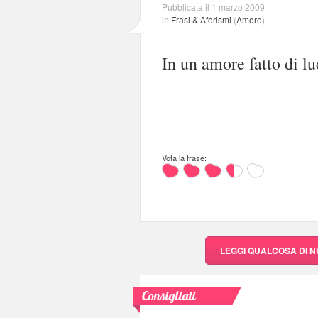
Pubblicata il 1 marzo 2009
in
Frasi & Aforismi
(
Amore
)
In un amore fatto di l
Vota la frase:
LEGGI QUALCOSA DI 
Consigliati