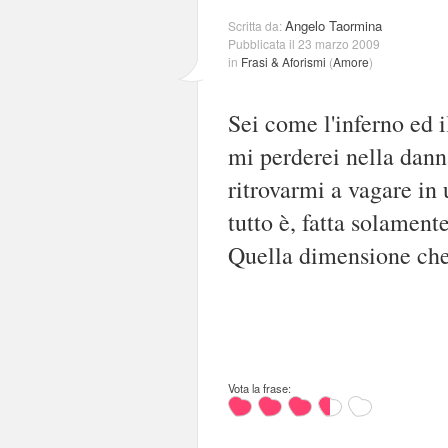
Angelo Taormina
Scritta da:
Pubblicata il 23 marzo 2009
in
Frasi & Aforismi
(
Amore
)
Sei come l'inferno ed i
mi perderei nella dann
ritrovarmi a vagare in
tutto è, fatta solamente
Quella dimensione che
Vota la frase: