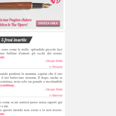
5 frasi inserite
i sono come le stelle: splendide piccole luci
nno brillare d'amore gli occhi dei nonni.
nua
)
--
Giorgia Stella
in
Persone
uando perderai la mamma, capirai che il suo
e il tuo battevano insieme. E dopo, anche se
 continua, resta solo un grande e incolmabile
(
continua
)
--
Giorgia Stella
in
Mamma
o come se mi sentissi perso senza saperti qui
o a me.
te questo mondo non esiste e io non resisto.
nua
)