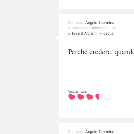
Angelo Taormina
Scritta da:
Pubblicata il 1 febbraio 2009
in
Frasi & Aforismi
(
Filosofia
)
Perché credere, quando 
Vota la frase:
Angelo Taormina
Scritta da: