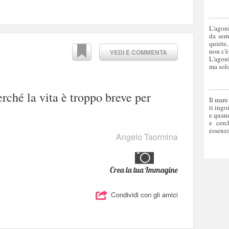
L'agoni
da sem
quiete,
non c'è
VEDI E COMMENTA
L'agoni
ma solo
erché la vita è troppo breve per
Il mare
ti ingo
e quand
e cerc
essenza
Angelo Taormina
Crea la tua Immagine
Condividi con gli amici