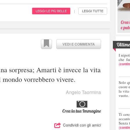
LEGGI LE PIÙ BELLE
LEGGI TUTTE
|
Ultime 
VEDI E COMMENTA
I nipot
che fa
(
conti
una sorpresa; Amarti è invece la vita
el mondo vorrebbero vivere.
Solo q
cuore 
la vita
Angelo Taormina
vuoto.
Crea la tua Immagine
Ti cerc
accant
Senza 
Condividi con gli amici
(
conti