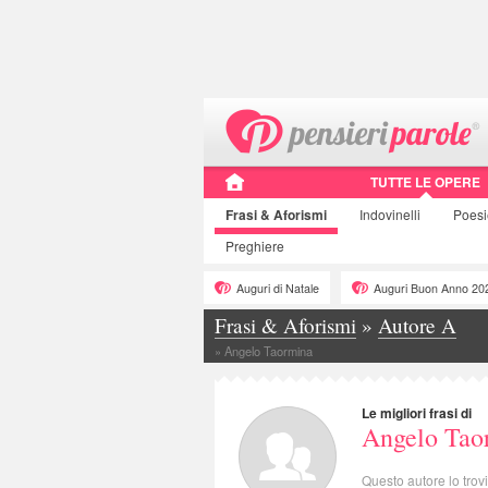
TUTTE LE OPERE
Frasi
& Aforismi
Indovinelli
Poes
Preghiere
Auguri di Natale
Auguri Buon Anno 20
Frasi & Aforismi
»
Autore A
»
Angelo Taormina
Le migliori frasi di
Angelo Tao
Questo autore lo trov