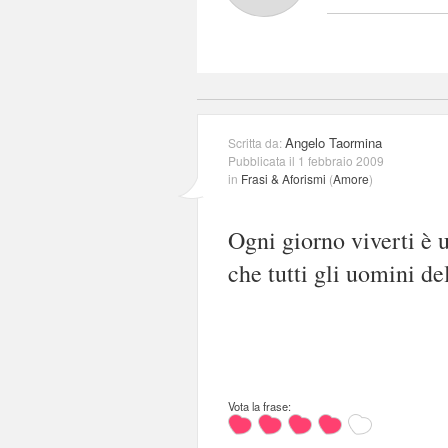
Angelo Taormina
Scritta da:
Pubblicata il 1 febbraio 2009
in
Frasi & Aforismi
(
Amore
)
Ogni giorno viverti è 
che tutti gli uomini d
Vota la frase: