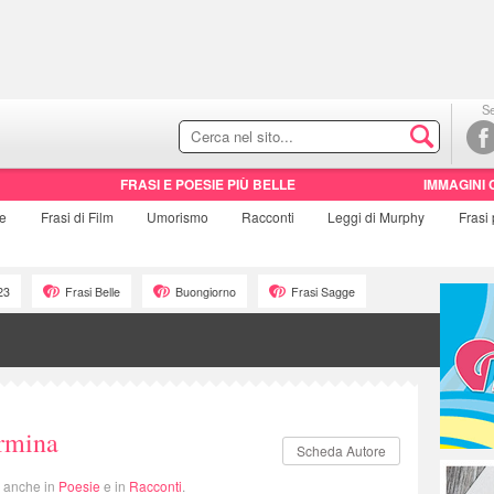
Se
FRASI E POESIE PIÙ BELLE
IMMAGINI 
ie
Frasi di
Film
Umorismo
Racconti
Leggi di Murphy
Frasi
23
Frasi Belle
Buongiorno
Frasi Sagge
rmina
Scheda Autore
i anche in
Poesie
e in
Racconti
.