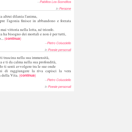
--
Pablitos Los Sconditos
in
Persone
a altrui dilania l'anima,
pre l'agonia finisce in abbandono e forzata
 mai vittoria nella lotta, né trionfo.
a ha bisogno dei mortali e non è per tutti,
...
(
continua
)
--
Pietro Colucciello
in
Poesie personali
 ti trascina nella sua immensità,
ia e ti da calma nella sua profondità,
o ti senti avvolgere tra le sue onde
hi di raggiungere la riva capisci la vera
 della Vita.
(
continua
)
--
Pietro Colucciello
in
Poesie personali