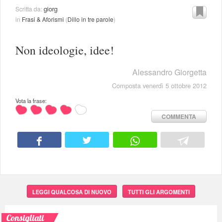
giorg
Scritta da:
in
Frasi & Aforismi
(
Dillo in tre parole
)
Non ideologie, idee!
Alessandro Giorgetta
Composta venerdì 5 ottobre 2012
Vota la frase:
COMMENTA
LEGGI QUALCOSA DI NUOVO
TUTTI GLI ARGOMENTI
Consigliati