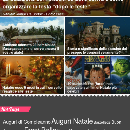
organizzare la festa “dopo le feste”
Raniero Junior De Bortoli
- 19 dic 2022
Abbiamo adottato 23 bambini del
Madagascar, ma ci serve ancora il
Storia e significato delle statuine del
vostro aiuto!
presepe: le conosci veramente?
10 curiosità che (forse) non
Natale: ecco 5 modi in cui il cervello
sapevate sui film di Natale più
reagisce alle feste
celebri
Hot Tags
Auguri Natale
Auguri di Compleanno
Buon
Barzellette
Frasi Belle