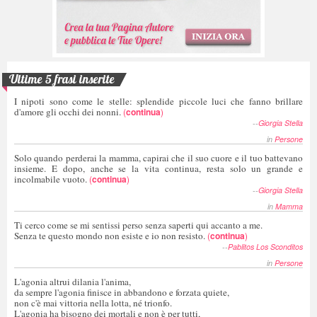
Ultime 5 frasi inserite
I nipoti sono come le stelle: splendide piccole luci che fanno brillare
d'amore gli occhi dei nonni.
(
continua
)
--
Giorgia Stella
in
Persone
Solo quando perderai la mamma, capirai che il suo cuore e il tuo battevano
insieme. E dopo, anche se la vita continua, resta solo un grande e
incolmabile vuoto.
(
continua
)
--
Giorgia Stella
in
Mamma
Ti cerco come se mi sentissi perso senza saperti qui accanto a me.
Senza te questo mondo non esiste e io non resisto.
(
continua
)
--
Pablitos Los Sconditos
in
Persone
L'agonia altrui dilania l'anima,
da sempre l'agonia finisce in abbandono e forzata quiete,
non c'è mai vittoria nella lotta, né trionfo.
L'agonia ha bisogno dei mortali e non è per tutti,