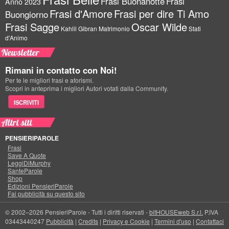
Frasi Buonanotte
Frasi
Anno 2023
Frasi d'Amore
Frasi per dire Ti Amo
Buongiorno
Frasi Sagge
Oscar Wilde
Kahlil Gibran
Matrimonio
Stati
d'Animo
Newsletter
Rimani in contatto con Noi!
Per te le migliori frasi e aforismi.
Scopri in anteprima i migliori Autori votati dalla Community.
ISCRIVITI
Altri siti
PENSIERIPAROLE
Frasi
Save A Quote
LeggiDiMurphy
SanteParole
Shop
Edizioni PensieriParole
Fai pubblicità su questo sito
© 2002–2026 PensieriParole - Tutti i diritti riservati -
bitHOUSEweb S.r.l.
P.IVA
03443440247
Pubblicità
|
Credits
|
Privacy e Cookie
|
Termini d'uso
|
Contattaci