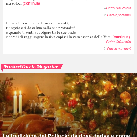
ma solo...
(
continua
)
--
Pietro Colucciello
in
Poesie personali
Il mare ti trascina nella sua immensità,
ti ingoia e ti da calma nella sua profondità,
e quando ti senti avvolgere tra le sue onde
e cerchi di raggiungere la riva capisci la vera essenza della Vita.
(
continua
)
--
Pietro Colucciello
in
Poesie personali
PensieriParole Magazine
La tradizione del Potluck: da dove deriva e come