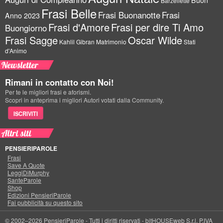
Barzellette
Frasi Belle
Frasi Buonanotte
Frasi
Anno 2023
Frasi d'Amore
Frasi per dire Ti Amo
Buongiorno
Frasi Sagge
Oscar Wilde
Kahlil Gibran
Matrimonio
Stati
d'Animo
Newsletter
Rimani in contatto con Noi!
Per te le migliori frasi e aforismi.
Scopri in anteprima i migliori Autori votati dalla Community.
ISCRIVITI
Altri siti
PENSIERIPAROLE
Frasi
Save A Quote
LeggiDiMurphy
SanteParole
Shop
Edizioni PensieriParole
Fai pubblicità su questo sito
© 2002–2026 PensieriParole - Tutti i diritti riservati -
bitHOUSEweb S.r.l.
P.IVA