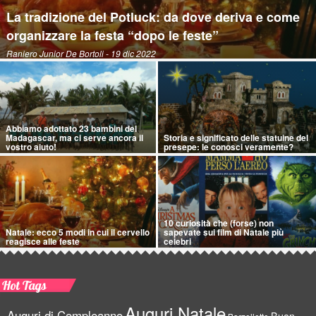
La tradizione del Potluck: da dove deriva e come
organizzare la festa “dopo le feste”
Raniero Junior De Bortoli
- 19 dic 2022
Abbiamo adottato 23 bambini del
Madagascar, ma ci serve ancora il
Storia e significato delle statuine del
vostro aiuto!
presepe: le conosci veramente?
10 curiosità che (forse) non
Natale: ecco 5 modi in cui il cervello
sapevate sui film di Natale più
reagisce alle feste
celebri
Hot Tags
Auguri Natale
Auguri di Compleanno
Buon