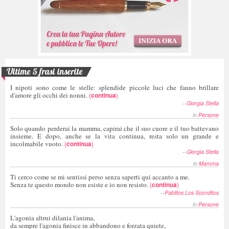
Ultime 5 frasi inserite
I nipoti sono come le stelle: splendide piccole luci che fanno brillare
d'amore gli occhi dei nonni.
(
continua
)
--
Giorgia Stella
in
Persone
Solo quando perderai la mamma, capirai che il suo cuore e il tuo battevano
insieme. E dopo, anche se la vita continua, resta solo un grande e
incolmabile vuoto.
(
continua
)
--
Giorgia Stella
in
Mamma
Ti cerco come se mi sentissi perso senza saperti qui accanto a me.
Senza te questo mondo non esiste e io non resisto.
(
continua
)
--
Pablitos Los Sconditos
in
Persone
L'agonia altrui dilania l'anima,
da sempre l'agonia finisce in abbandono e forzata quiete,