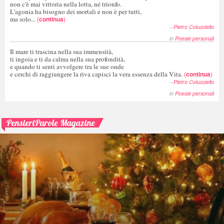
non c'è mai vittoria nella lotta, né trionfo.
L'agonia ha bisogno dei mortali e non è per tutti,
ma solo...
(
continua
)
--
Pietro Colucciello
in
Poesie personali
Il mare ti trascina nella sua immensità,
ti ingoia e ti da calma nella sua profondità,
e quando ti senti avvolgere tra le sue onde
e cerchi di raggiungere la riva capisci la vera essenza della Vita.
(
continua
)
--
Pietro Colucciello
in
Poesie personali
PensieriParole Magazine