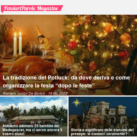
PensieriParole Magazine
La tradizione del Potluck: da dove deriva e come
organizzare la festa “dopo le feste”
Raniero Junior De Bortoli
- 19 dic 2022
Abbiamo adottato 23 bambini del
Madagascar, ma ci serve ancora il
Storia e significato delle statuine del
vostro aiuto!
presepe: le conosci veramente?