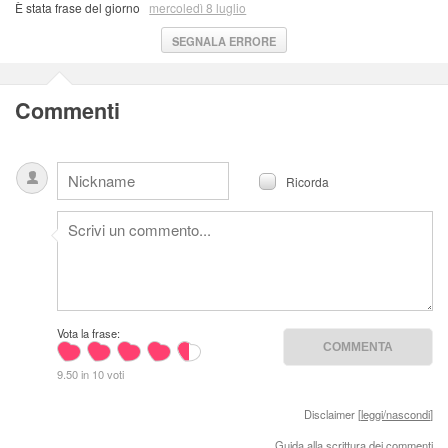
È stata frase del giorno
mercoledì 8 luglio
SEGNALA ERRORE
Commenti
Ricorda
Vota la frase:
9.50 in 10 voti
Disclaimer [
leggi/nascondi
]
Guida alla scrittura dei commenti