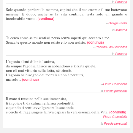
in
Persone
Solo quando perderai la mamma, capirai che il suo cuore e il tuo battevano
insieme. E dopo, anche se la vita continua, resta solo un grande e
incolmabile vuoto.
(
continua
)
--
Giorgia Stella
in
Mamma
Ti cerco come se mi sentissi perso senza saperti qui accanto a me.
Senza te questo mondo non esiste e io non resisto.
(
continua
)
--
Pablitos Los Sconditos
in
Persone
L'agonia altrui dilania l'anima,
da sempre l'agonia finisce in abbandono e forzata quiete,
non c'è mai vittoria nella lotta, né trionfo.
L'agonia ha bisogno dei mortali e non è per tutti,
ma solo...
(
continua
)
--
Pietro Colucciello
in
Poesie personali
Il mare ti trascina nella sua immensità,
ti ingoia e ti da calma nella sua profondità,
e quando ti senti avvolgere tra le sue onde
e cerchi di raggiungere la riva capisci la vera essenza della Vita.
(
continua
)
--
Pietro Colucciello
in
Poesie personali