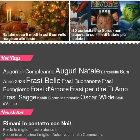
10 curiosità che (forse) non
Natale: ecco 5 modi in cui il cervello
sapevate sui film di Natale più
reagisce alle feste
celebri
Hot Tags
Auguri Natale
Auguri di Compleanno
Buon
Barzellette
Frasi Belle
Frasi Buonanotte
Frasi
Anno 2023
Frasi d'Amore
Frasi per dire Ti Amo
Buongiorno
Frasi Sagge
Oscar Wilde
Kahlil Gibran
Matrimonio
Stati
d'Animo
Newsletter
Rimani in contatto con Noi!
Per te le migliori frasi e aforismi.
Scopri in anteprima i migliori Autori votati dalla Community.