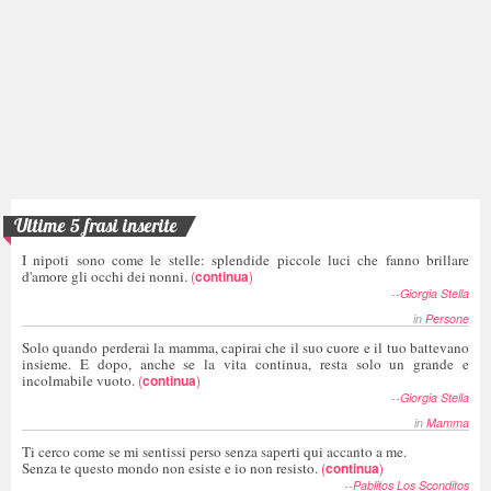
Ultime 5 frasi inserite
I nipoti sono come le stelle: splendide piccole luci che fanno brillare
d'amore gli occhi dei nonni.
(
continua
)
--
Giorgia Stella
in
Persone
Solo quando perderai la mamma, capirai che il suo cuore e il tuo battevano
insieme. E dopo, anche se la vita continua, resta solo un grande e
incolmabile vuoto.
(
continua
)
--
Giorgia Stella
in
Mamma
Ti cerco come se mi sentissi perso senza saperti qui accanto a me.
Senza te questo mondo non esiste e io non resisto.
(
continua
)
--
Pablitos Los Sconditos