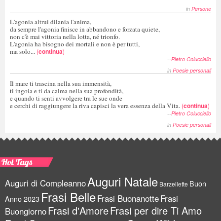
in
Persone
L'agonia altrui dilania l'anima,
da sempre l'agonia finisce in abbandono e forzata quiete,
non c'è mai vittoria nella lotta, né trionfo.
L'agonia ha bisogno dei mortali e non è per tutti,
ma solo...
(
continua
)
--
Pietro Colucciello
in
Poesie personali
Il mare ti trascina nella sua immensità,
ti ingoia e ti da calma nella sua profondità,
e quando ti senti avvolgere tra le sue onde
e cerchi di raggiungere la riva capisci la vera essenza della Vita.
(
continua
)
--
Pietro Colucciello
in
Poesie personali
Hot Tags
Auguri Natale
Auguri di Compleanno
Buon
Barzellette
Frasi Belle
Frasi Buonanotte
Frasi
Anno 2023
Frasi d'Amore
Frasi per dire Ti Amo
Buongiorno