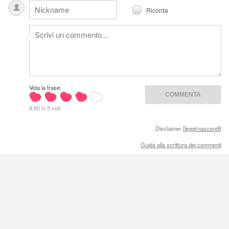
Ricorda
Vota la frase:
8.80 in 5 voti
Disclaimer [
leggi/nascondi
]
Guida alla scrittura dei commenti