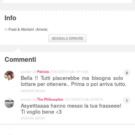
Info
in
Frasi & Aforismi
(
Amore
)
SEGNALA ERRORE
Commenti
postato da
Patrizia
, il
04/02/2013 alle 19:14:24
2
Bella !! Tutti piacerebbe ma bisogna solo
lottare per ottenere.. Prima o poi arriva tutto.
segnala abuso
postato da
The Philosopher
, il
01/02/2013 alle 20:58:56
1
Asyetttaaaa hanno messo la tua frasseee!
Ti voglio bene <3
segnala abuso