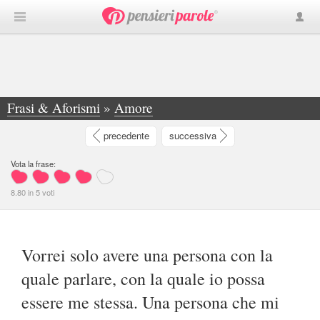
Frasi & Aforismi
»
Amore
»
Vorrei solo avere una persona con la quale... - Asya Polidori
precedente
successiva
Vota la frase:
8.80
in
5
voti
Vorrei solo avere una persona con la
quale parlare, con la quale io possa
essere me stessa. Una persona che mi