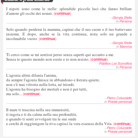
I nipoti sono come le stelle: splendide piccole luci che fanno brillare
d'amore gli occhi dei nonni.
(
continua
)
--
Giorgia Stella
in
Persone
Solo quando perderai la mamma, capirai che il suo cuore e il tuo battevano
insieme. E dopo, anche se la vita continua, resta solo un grande e
incolmabile vuoto.
(
continua
)
--
Giorgia Stella
in
Mamma
Ti cerco come se mi sentissi perso senza saperti qui accanto a me.
Senza te questo mondo non esiste e io non resisto.
(
continua
)
--
Pablitos Los Sconditos
in
Persone
L'agonia altrui dilania l'anima,
da sempre l'agonia finisce in abbandono e forzata quiete,
non c'è mai vittoria nella lotta, né trionfo.
L'agonia ha bisogno dei mortali e non è per tutti,
ma solo...
(
continua
)
--
Pietro Colucciello
in
Poesie personali
Il mare ti trascina nella sua immensità,
ti ingoia e ti da calma nella sua profondità,
e quando ti senti avvolgere tra le sue onde
e cerchi di raggiungere la riva capisci la vera essenza della Vita.
(
continua
)
--
Pietro Colucciello
in
Poesie personali