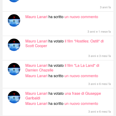
3 anni fa
Mauro Lanari
ha scritto
un nuovo commento
3 anni e 1 mese fa
Mauro Lanari
ha votato
il film "Hostiles: Ostili" di
Scott Cooper
3 anni e 3 mesi fa
Mauro Lanari
ha votato
il film "La La Land" di
Damien Chazelle
Mauro Lanari
ha scritto
un nuovo commento
3 anni e 6 mesi fa
Mauro Lanari
ha votato
una frase di Giuseppe
Garibaldi
Mauro Lanari
ha scritto
un nuovo commento
3 anni e 6 mesi fa