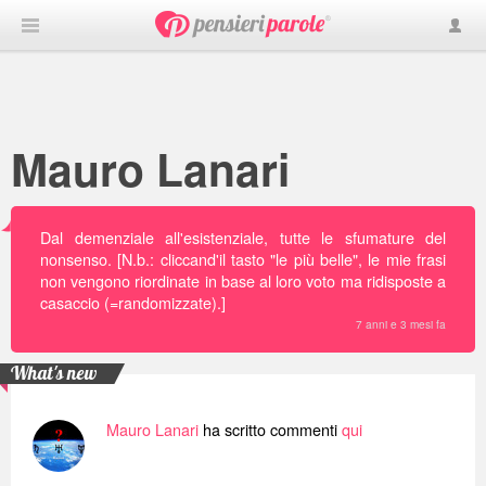
Mauro Lanari
Dal demenziale all'esistenziale, tutte le sfumature del
nonsenso. [N.b.: cliccand'il tasto "le più belle", le mie frasi
non vengono riordinate in base al loro voto ma ridisposte a
casaccio (=randomizzate).]
7 anni e 3 mesi fa
What's new
Mauro Lanari
ha scritto commenti
qui