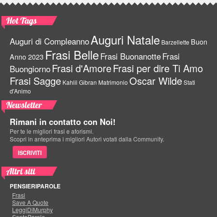
Hot Tags
Auguri Natale
Auguri di Compleanno
Buon
Barzellette
Frasi Belle
Frasi Buonanotte
Frasi
Anno 2023
Frasi d'Amore
Frasi per dire Ti Amo
Buongiorno
Frasi Sagge
Oscar Wilde
Kahlil Gibran
Matrimonio
Stati
d'Animo
Newsletter
Rimani in contatto con Noi!
Per te le migliori frasi e aforismi.
Scopri in anteprima i migliori Autori votati dalla Community.
ISCRIVITI
Altri siti
PENSIERIPAROLE
Frasi
Save A Quote
LeggiDiMurphy
SanteParole