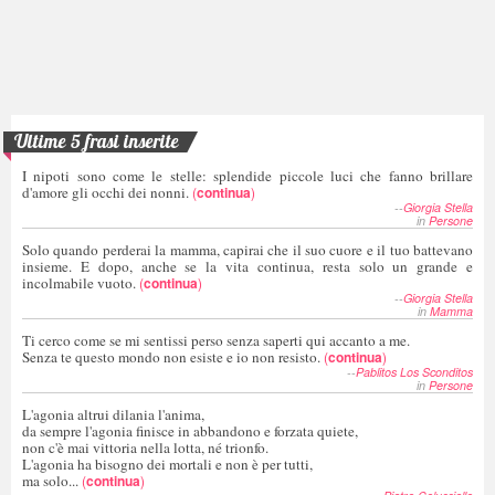
Ultime 5 frasi inserite
I nipoti sono come le stelle: splendide piccole luci che fanno brillare
d'amore gli occhi dei nonni.
(
continua
)
--
Giorgia Stella
in
Persone
Solo quando perderai la mamma, capirai che il suo cuore e il tuo battevano
insieme. E dopo, anche se la vita continua, resta solo un grande e
incolmabile vuoto.
(
continua
)
--
Giorgia Stella
in
Mamma
Ti cerco come se mi sentissi perso senza saperti qui accanto a me.
Senza te questo mondo non esiste e io non resisto.
(
continua
)
--
Pablitos Los Sconditos
in
Persone
L'agonia altrui dilania l'anima,
da sempre l'agonia finisce in abbandono e forzata quiete,
non c'è mai vittoria nella lotta, né trionfo.
L'agonia ha bisogno dei mortali e non è per tutti,
ma solo...
(
continua
)