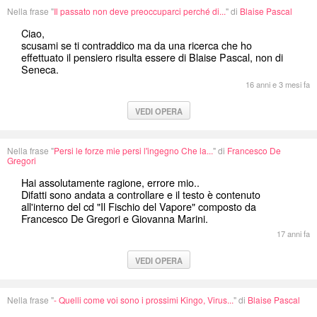
Nella frase "
Il passato non deve preoccuparci perché di...
" di
Blaise Pascal
Ciao,
scusami se ti contraddico ma da una ricerca che ho
effettuato il pensiero risulta essere di Blaise Pascal, non di
Seneca.
16 anni e 3 mesi fa
VEDI OPERA
Nella frase "
Persi le forze mie persi l'ingegno Che la...
" di
Francesco De
Gregori
Hai assolutamente ragione, errore mio..
Difatti sono andata a controllare e il testo è contenuto
all'interno del cd "Il Fischio del Vapore" composto da
Francesco De Gregori e Giovanna Marini.
17 anni fa
VEDI OPERA
Nella frase "
- Quelli come voi sono i prossimi Kingo, Virus...
" di
Blaise Pascal