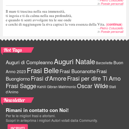
--
Pietro Colucciello
in
Poesie personali
Il mare ti trascina nella sua immensità,
ti ingoia e ti da calma nella sua profondità,
e quando ti senti avvolgere tra le sue onde
e cerchi di raggiungere la riva capisci la vera essenza della Vita.
(
continua
)
--
Pietro Colucciello
in
Poesie personali
Hot Tags
Auguri Natale
Auguri di Compleanno
Buon
Barzellette
Frasi Belle
Frasi Buonanotte
Frasi
Anno 2023
Frasi d'Amore
Frasi per dire Ti Amo
Buongiorno
Frasi Sagge
Oscar Wilde
Kahlil Gibran
Matrimonio
Stati
d'Animo
Newsletter
Rimani in contatto con Noi!
Per te le migliori frasi e aforismi.
Scopri in anteprima i migliori Autori votati dalla Community.
ISCRIVITI