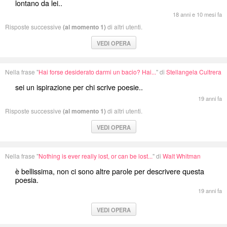
lontano da lei..
18 anni e 10 mesi fa
Risposte successive
(al momento 1)
di altri utenti.
VEDI OPERA
Nella frase "
Hai forse desiderato darmi un bacio? Hai...
" di
Stellangela Cultrera
sei un ispirazione per chi scrive poesie..
19 anni fa
Risposte successive
(al momento 1)
di altri utenti.
VEDI OPERA
Nella frase "
Nothing is ever really lost, or can be lost...
" di
Walt Whitman
è bellissima, non ci sono altre parole per descrivere questa
poesia.
19 anni fa
VEDI OPERA