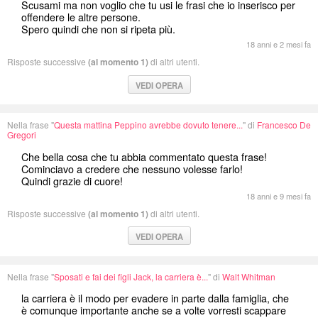
Scusami ma non voglio che tu usi le frasi che io inserisco per
offendere le altre persone.
Spero quindi che non si ripeta più.
18 anni e 2 mesi fa
Risposte successive
(al momento 1)
di altri utenti.
VEDI OPERA
Nella frase "
Questa mattina Peppino avrebbe dovuto tenere...
" di
Francesco De
Gregori
Che bella cosa che tu abbia commentato questa frase!
Cominciavo a credere che nessuno volesse farlo!
Quindi grazie di cuore!
18 anni e 9 mesi fa
Risposte successive
(al momento 1)
di altri utenti.
VEDI OPERA
Nella frase "
Sposati e fai dei figli Jack, la carriera è...
" di
Walt Whitman
la carriera è il modo per evadere in parte dalla famiglia, che
è comunque importante anche se a volte vorresti scappare