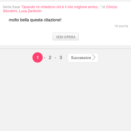
Nella frase "
Quando mi chiedono chi è il mio migliore amico...
" di
Chicco
Sfondrini, Luca Zanforlin
molto bella questa citazione!
19 anni fa
VEDI OPERA
1
-
2
-
3
Successive