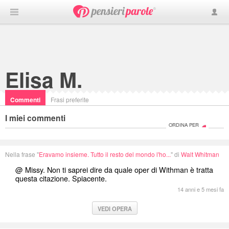
Elisa M.
Commenti
Frasi preferite
I miei commenti
ORDINA PER
Nella frase "
Eravamo insieme. Tutto il resto del mondo l'ho...
" di
Walt Whitman
@ Missy. Non ti saprei dire da quale oper di Withman è tratta
questa citazione. Spiacente.
14 anni e 5 mesi fa
VEDI OPERA