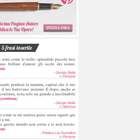
5 frasi inserite
i sono come le stelle: splendide piccole luci
nno brillare d'amore gli occhi dei nonni.
nua
)
--
Giorgia Stella
in
Persone
uando perderai la mamma, capirai che il suo
e il tuo battevano insieme. E dopo, anche se
 continua, resta solo un grande e incolmabile
(
continua
)
--
Giorgia Stella
in
Mamma
o come se mi sentissi perso senza saperti qui
o a me.
te questo mondo non esiste e io non resisto.
nua
)
--
Pablitos Los Sconditos
in
Persone