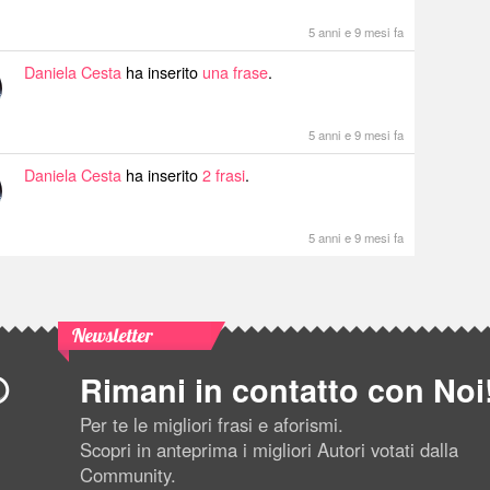
5 anni e 9 mesi fa
Daniela Cesta
ha inserito
una frase
.
5 anni e 9 mesi fa
Daniela Cesta
ha inserito
2 frasi
.
5 anni e 9 mesi fa
Newsletter
Rimani in contatto con Noi
Per te le migliori frasi e aforismi.
Scopri in anteprima i migliori Autori votati dalla
Community.