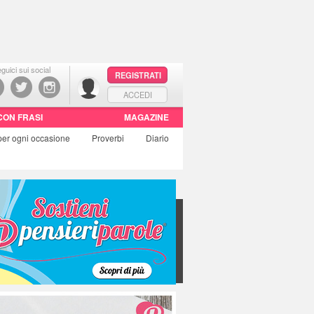
guici sui social
REGISTRATI
ACCEDI
CON FRASI
MAGAZINE
per ogni occasione
Proverbi
Diario