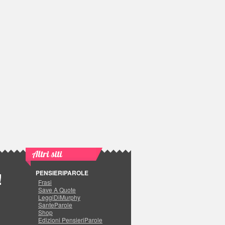
Altri siti
PENSIERIPAROLE
!
Frasi
Save A Quote
LeggiDiMurphy
SanteParole
Shop
Edizioni PensieriParole