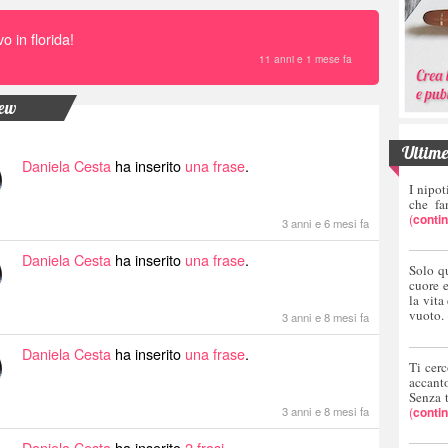
vo in florida!
11 anni e 1 mese fa
new
Ultime 
Daniela Cesta
ha inserito
una frase
.
I nipot
che fa
(
conti
3 anni e 6 mesi fa
Daniela Cesta
ha inserito
una frase
.
Solo q
cuore 
la vita
vuoto.
3 anni e 8 mesi fa
Daniela Cesta
ha inserito
una frase
.
Ti cerc
accant
Senza 
(
conti
3 anni e 8 mesi fa
Daniela Cesta
ha inserito
2 frasi
.