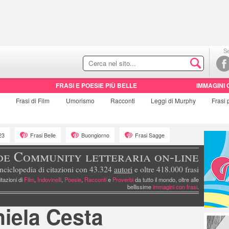
Se
FRASI E POESIE PIÙ BELLE
IMMAGINI 
e
Frasi di
Film
Umorismo
Racconti
Leggi di Murphy
Frasi
23
Frasi Belle
Buongiorno
Frasi Sagge
de Community letteraria on-line
nciclopedia di citazioni con 43.324
autori
e oltre 418.000 frasi
itazioni di
Film
,
Indovinelli
,
Poesie
,
Racconti
e
Proverbi
da tutto il mondo, oltre alle
bellissime
immagini con frasi
.
iela Cesta