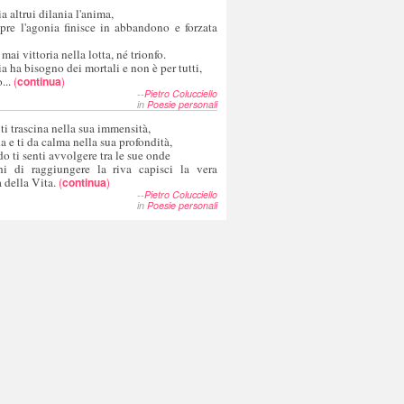
a altrui dilania l'anima,
pre l'agonia finisce in abbandono e forzata
 mai vittoria nella lotta, né trionfo.
a ha bisogno dei mortali e non è per tutti,
...
(
continua
)
--
Pietro Colucciello
in
Poesie personali
 ti trascina nella sua immensità,
ia e ti da calma nella sua profondità,
o ti senti avvolgere tra le sue onde
hi di raggiungere la riva capisci la vera
 della Vita.
(
continua
)
--
Pietro Colucciello
in
Poesie personali