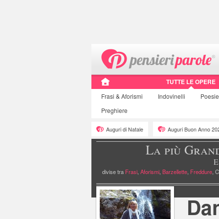
TUTTE LE OPERE
Frasi
& Aforismi
Indovinelli
Poesi
Preghiere
Auguri di Natale
Auguri Buon Anno 20
La più Gran
E
divise tra
Frasi
,
Aforismi
,
Barzellette
,
Freddure
, C
»
Pagina personale
Dan