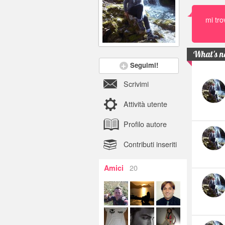
mi tro
What's 
Seguimi!
Scrivimi
Attività utente
Profilo autore
Contributi inseriti
20
Amici