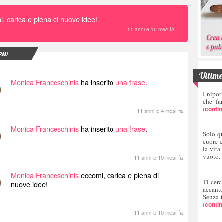
, carica e piena di nuove idee!
11 anni e 10 mesi fa
new
Ultime 
Monica Franceschinis
ha inserito
una frase
.
I nipot
che fa
(
conti
11 anni e 4 mesi fa
Monica Franceschinis
ha inserito
una frase
.
Solo q
cuore 
la vita
vuoto.
11 anni e 10 mesi fa
Monica Franceschinis
eccomi, carica e piena di
Ti cerc
nuove idee!
accant
Senza 
(
conti
11 anni e 10 mesi fa