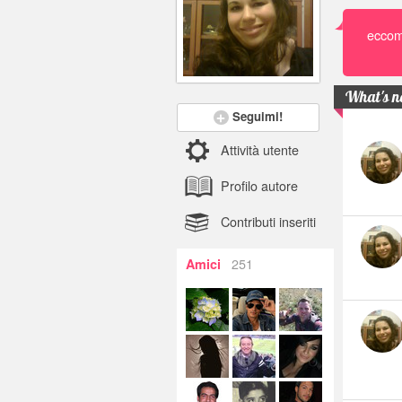
eccomi
What's 
Seguimi!
Attività utente
Profilo autore
Contributi inseriti
251
Amici