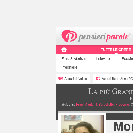
TUTTE LE OPERE
Frasi
& Aforismi
Indovinelli
Poesi
Preghiere
Auguri di Natale
Auguri Buon Anno 20
La più Gran
E
divise tra
Frasi
,
Aforismi
,
Barzellette
,
Freddure
, C
»
Pagina personale
Mon