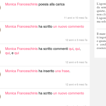
Monica Franceschinis
poesia alla carica
L'agoni
da sem
quiete,
non c'è
11 anni e 10 mesi fa
L'agoni
ma solo
Monica Franceschinis
ha scritto
un nuovo commento
Il mare
ti ingo
12 anni e 3 mesi fa
e quand
e cerc
essenza
Monica Franceschinis
ha scritto commenti
qui
,
qui
,
qui
, e
qui
12 anni e 6 mesi fa
Monica Franceschinis
ha inserito
una frase
.
12 anni e 6 mesi fa
Monica Franceschinis
ha scritto
un nuovo commento