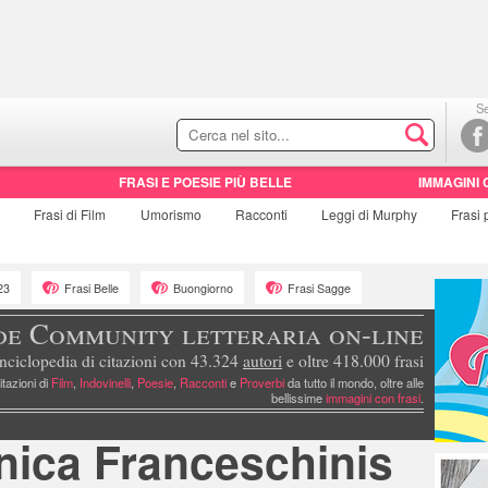
Se
FRASI E POESIE PIÙ BELLE
IMMAGINI 
e
Frasi di
Film
Umorismo
Racconti
Leggi di Murphy
Frasi
23
Frasi Belle
Buongiorno
Frasi Sagge
de Community letteraria on-line
nciclopedia di citazioni con 43.324
autori
e oltre 418.000 frasi
itazioni di
Film
,
Indovinelli
,
Poesie
,
Racconti
e
Proverbi
da tutto il mondo, oltre alle
bellissime
immagini con frasi
.
ica Franceschinis