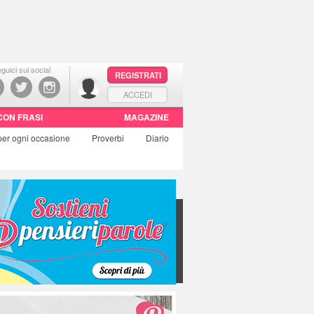
guici sui social
REGISTRATI
ACCEDI
CON FRASI
MAGAZINE
per ogni occasione
Proverbi
Diario