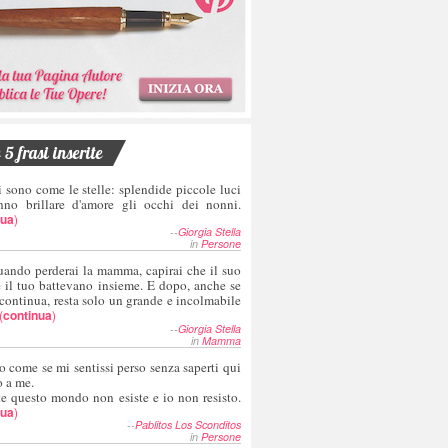
5 frasi inserite
i sono come le stelle: splendide piccole luci
nno brillare d'amore gli occhi dei nonni.
nua
)
--
Giorgia Stella
in
Persone
uando perderai la mamma, capirai che il suo
e il tuo battevano insieme. E dopo, anche se
 continua, resta solo un grande e incolmabile
(
continua
)
--
Giorgia Stella
in
Mamma
o come se mi sentissi perso senza saperti qui
o a me.
te questo mondo non esiste e io non resisto.
nua
)
--
Pablitos Los Sconditos
in
Persone