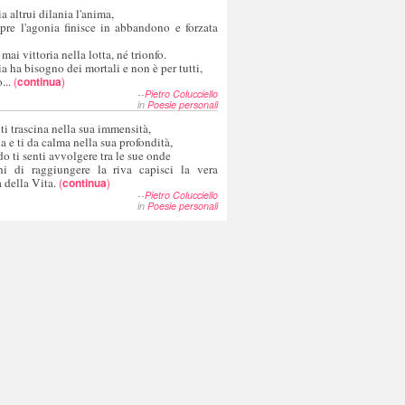
a altrui dilania l'anima,
pre l'agonia finisce in abbandono e forzata
 mai vittoria nella lotta, né trionfo.
a ha bisogno dei mortali e non è per tutti,
...
(
continua
)
--
Pietro Colucciello
in
Poesie personali
 ti trascina nella sua immensità,
ia e ti da calma nella sua profondità,
o ti senti avvolgere tra le sue onde
hi di raggiungere la riva capisci la vera
 della Vita.
(
continua
)
--
Pietro Colucciello
in
Poesie personali