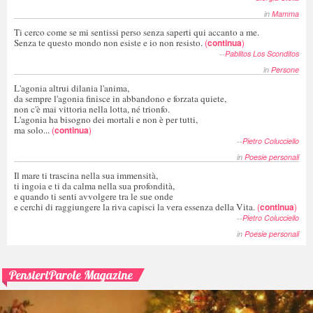
in
Mamma
Ti cerco come se mi sentissi perso senza saperti qui accanto a me.
Senza te questo mondo non esiste e io non resisto.
(
continua
)
--
Pablitos Los Sconditos
in
Persone
L'agonia altrui dilania l'anima,
da sempre l'agonia finisce in abbandono e forzata quiete,
non c'è mai vittoria nella lotta, né trionfo.
L'agonia ha bisogno dei mortali e non è per tutti,
ma solo...
(
continua
)
--
Pietro Colucciello
in
Poesie personali
Il mare ti trascina nella sua immensità,
ti ingoia e ti da calma nella sua profondità,
e quando ti senti avvolgere tra le sue onde
e cerchi di raggiungere la riva capisci la vera essenza della Vita.
(
continua
)
--
Pietro Colucciello
in
Poesie personali
PensieriParole Magazine