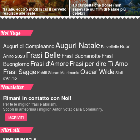
10 curiosità che (forse) non
Natale: ecco 5 modi in cui il cervello
sapevate sui film di Natale più
reagisce alle feste
celebri
Hot Tags
Auguri Natale
Auguri di Compleanno
Buon
Barzellette
Frasi Belle
Frasi Buonanotte
Frasi
Anno 2023
Frasi d'Amore
Frasi per dire Ti Amo
Buongiorno
Frasi Sagge
Oscar Wilde
Kahlil Gibran
Matrimonio
Stati
d'Animo
Newsletter
Rimani in contatto con Noi!
Per te le migliori frasi e aforismi.
Scopri in anteprima i migliori Autori votati dalla Community.
ISCRIVITI
Altri siti
PENSIERIPAROLE