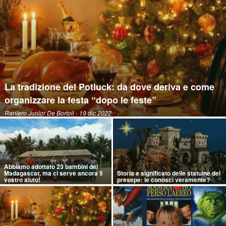
La tradizione del Potluck: da dove deriva e come
organizzare la festa “dopo le feste”
Raniero Junior De Bortoli
- 19 dic 2022
Abbiamo adottato 23 bambini del
Madagascar, ma ci serve ancora il
Storia e significato delle statuine del
vostro aiuto!
presepe: le conosci veramente?