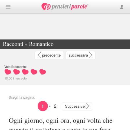
Racconti
»
Romantico
»
Ogni giorno, ogni ora, ogni volta che guardo... - Giulia Tomasin
precedente
successiva
Vota il racconto:
10.00
in
un
voto
Scegli la pagina:
1
-
2
Successive
Ogni giorno, ogni ora, ogni volta che
guardo il cellulare e vedo la tua foto