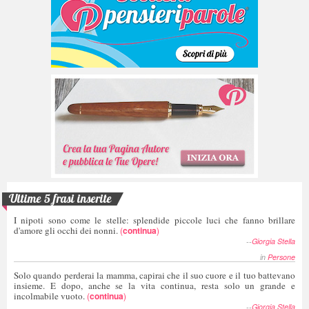
Ultime 5 frasi inserite
I nipoti sono come le stelle: splendide piccole luci che fanno brillare
d'amore gli occhi dei nonni.
(
continua
)
--
Giorgia Stella
in
Persone
Solo quando perderai la mamma, capirai che il suo cuore e il tuo battevano
insieme. E dopo, anche se la vita continua, resta solo un grande e
incolmabile vuoto.
(
continua
)
--
Giorgia Stella