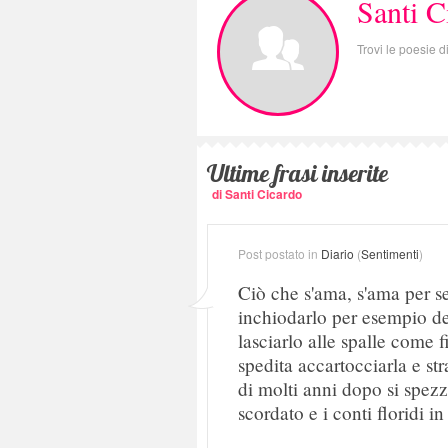
Santi C
Trovi le poesie d
Ultime frasi inserite
di Santi Cicardo
Post postato in
Diario
(
Sentimenti
)
Ciò che s'ama, s'ama per se
inchiodarlo per esempio de
lasciarlo alle spalle come
spedita accartocciarla e st
di molti anni dopo si spez
scordato e i conti floridi in