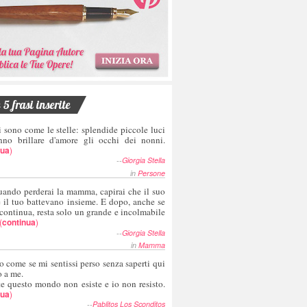
5 frasi inserite
i sono come le stelle: splendide piccole luci
nno brillare d'amore gli occhi dei nonni.
nua
)
--
Giorgia Stella
in
Persone
uando perderai la mamma, capirai che il suo
e il tuo battevano insieme. E dopo, anche se
 continua, resta solo un grande e incolmabile
(
continua
)
--
Giorgia Stella
in
Mamma
o come se mi sentissi perso senza saperti qui
o a me.
te questo mondo non esiste e io non resisto.
nua
)
--
Pablitos Los Sconditos