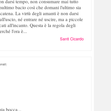
non darsi tempo, non consumare mai tutto
enultimo bacio così che domani l'ultimo sia
a catena. La virtù degli amanti è non darsi
sull'uscio, né entrare né uscire, ma a piccole
cati all'incanto. Questa è la regola degli
rché l'ora è...
Santi Cicardo
onali
)
ia bocca...