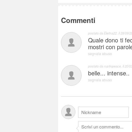
Commenti
postato da
Elettra22
, il
28/09/2
Quale dono ti fec
mostri con parol
segnala abuso
postato da
rustinpeace
, il
20/03
belle... intense..
segnala abuso