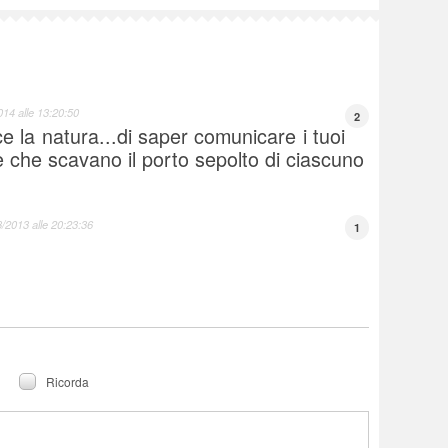
014 alle 13:20:50
2
e la natura...di saper comunicare i tuoi
e che scavano il porto sepolto di ciascuno
/2013 alle 20:23:36
1
Ricorda