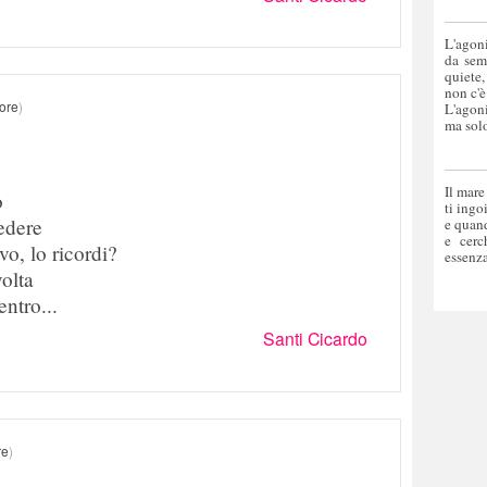
L'agoni
da sem
quiete,
non c'è
ore
)
L'agoni
ma solo
Il mare
o
ti ingo
vedere
e quand
e cerc
vo, lo ricordi?
essenza
olta
ntro...
Santi Cicardo
re
)