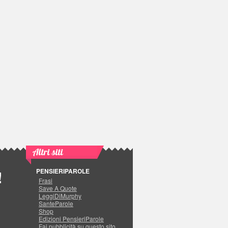
Altri siti
PENSIERIPAROLE
!
Frasi
Save A Quote
LeggiDiMurphy
SanteParole
Shop
Edizioni PensieriParole
Fai pubblicità su questo sito