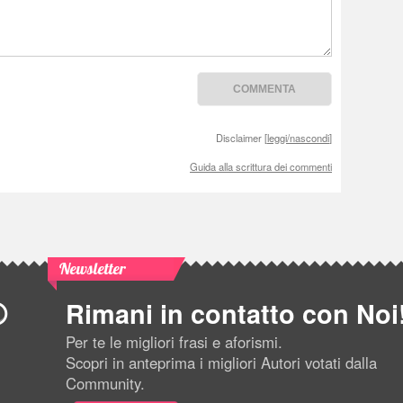
Disclaimer [
leggi/nascondi
]
Guida alla scrittura dei commenti
Newsletter
Rimani in contatto con Noi
Per te le migliori frasi e aforismi.
Scopri in anteprima i migliori Autori votati dalla
Community.