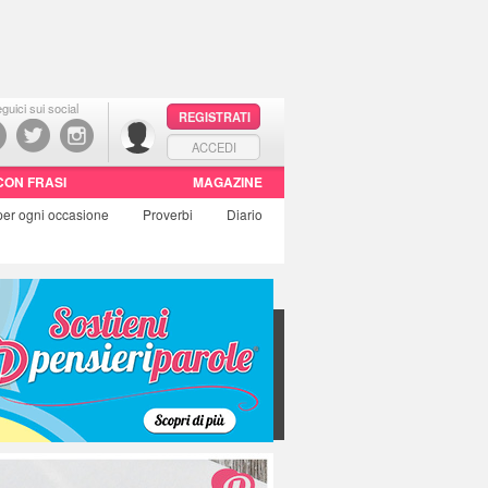
guici sui social
REGISTRATI
ACCEDI
CON FRASI
MAGAZINE
per ogni occasione
Proverbi
Diario