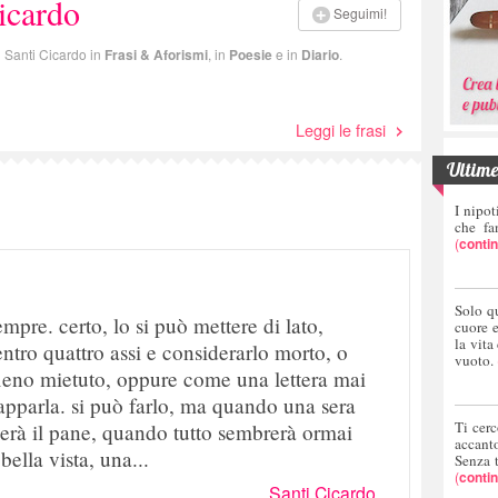
icardo
Seguimi!
i Santi Cicardo in
Frasi & Aforismi
, in
Poesie
e in
Diario
.
Leggi le frasi
Ultime 
I nipot
che fa
(
conti
Solo q
mpre. certo, lo si può mettere di lato,
cuore 
la vita
ntro quattro assi e considerarlo morto, o
vuoto.
 fieno mietuto, oppure come una lettera mai
rapparla. si può farlo, ma quando una sera
Ti cerc
zerà il pane, quando tutto sembrerà ormai
accant
 bella vista, una...
Senza 
(
conti
Santi Cicardo