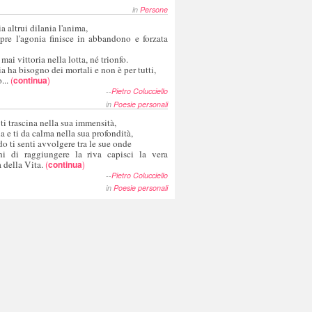
in
Persone
a altrui dilania l'anima,
pre l'agonia finisce in abbandono e forzata
 mai vittoria nella lotta, né trionfo.
a ha bisogno dei mortali e non è per tutti,
...
(
continua
)
--
Pietro Colucciello
in
Poesie personali
 ti trascina nella sua immensità,
ia e ti da calma nella sua profondità,
o ti senti avvolgere tra le sue onde
hi di raggiungere la riva capisci la vera
 della Vita.
(
continua
)
--
Pietro Colucciello
in
Poesie personali