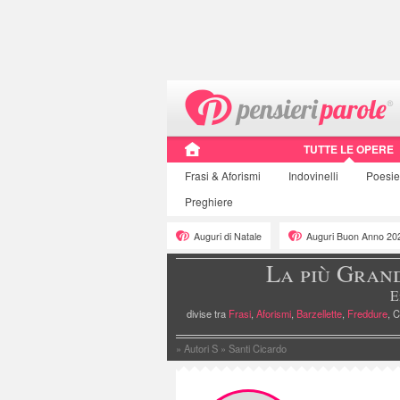
TUTTE LE OPERE
Frasi
& Aforismi
Indovinelli
Poesi
Preghiere
Auguri di Natale
Auguri Buon Anno 20
La più Gran
E
divise tra
Frasi
,
Aforismi
,
Barzellette
,
Freddure
, C
»
Autori S
»
Santi Cicardo