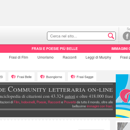
Se
FRASI E POESIE PIÙ BELLE
IMMAGINI 
e
Frasi di
Film
Umorismo
Racconti
Leggi di Murphy
Frasi
23
Frasi Belle
Buongiorno
Frasi Sagge
de Community letteraria on-line
nciclopedia di citazioni con 43.324
autori
e oltre 418.000 frasi
itazioni di
Film
,
Indovinelli
,
Poesie
,
Racconti
e
Proverbi
da tutto il mondo, oltre alle
bellissime
immagini con frasi
.