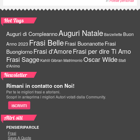
in
Poesie personali
Hot Tags
Auguri Natale
Auguri di Compleanno
Buon
Barzellette
Frasi Belle
Frasi Buonanotte
Frasi
Anno 2023
Frasi d'Amore
Frasi per dire Ti Amo
Buongiorno
Frasi Sagge
Oscar Wilde
Kahlil Gibran
Matrimonio
Stati
d'Animo
Newsletter
Rimani in contatto con Noi!
Per te le migliori frasi e aforismi.
Scopri in anteprima i migliori Autori votati dalla Community.
ISCRIVITI
Altri siti
PENSIERIPAROLE
Frasi
Save A Quote