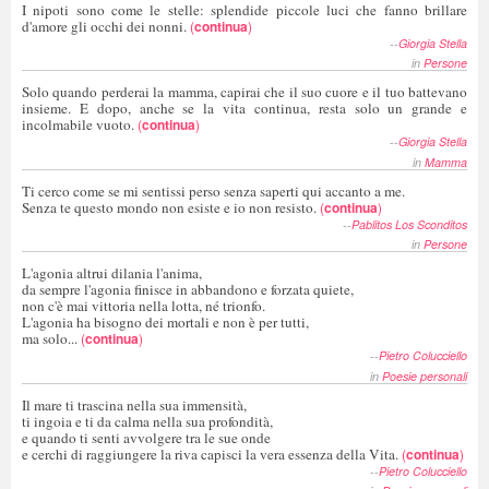
I nipoti sono come le stelle: splendide piccole luci che fanno brillare
d'amore gli occhi dei nonni.
(
continua
)
--
Giorgia Stella
in
Persone
Solo quando perderai la mamma, capirai che il suo cuore e il tuo battevano
insieme. E dopo, anche se la vita continua, resta solo un grande e
incolmabile vuoto.
(
continua
)
--
Giorgia Stella
in
Mamma
Ti cerco come se mi sentissi perso senza saperti qui accanto a me.
Senza te questo mondo non esiste e io non resisto.
(
continua
)
--
Pablitos Los Sconditos
in
Persone
L'agonia altrui dilania l'anima,
da sempre l'agonia finisce in abbandono e forzata quiete,
non c'è mai vittoria nella lotta, né trionfo.
L'agonia ha bisogno dei mortali e non è per tutti,
ma solo...
(
continua
)
--
Pietro Colucciello
in
Poesie personali
Il mare ti trascina nella sua immensità,
ti ingoia e ti da calma nella sua profondità,
e quando ti senti avvolgere tra le sue onde
e cerchi di raggiungere la riva capisci la vera essenza della Vita.
(
continua
)
--
Pietro Colucciello