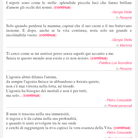
I nipoti sono come le stelle: splendide piccole luci che fanno brillare
d'amore gli occhi dei nonni.
(
continua
)
--
Giorgia Stella
in
Persone
Solo quando perderai la mamma, capirai che il suo cuore e il tuo battevano
insieme. E dopo, anche se la vita continua, resta solo un grande e
incolmabile vuoto.
(
continua
)
--
Giorgia Stella
in
Mamma
Ti cerco come se mi sentissi perso senza saperti qui accanto a me.
Senza te questo mondo non esiste e io non resisto.
(
continua
)
--
Pablitos Los Sconditos
in
Persone
L'agonia altrui dilania l'anima,
da sempre l'agonia finisce in abbandono e forzata quiete,
non c'è mai vittoria nella lotta, né trionfo.
L'agonia ha bisogno dei mortali e non è per tutti,
ma solo...
(
continua
)
--
Pietro Colucciello
in
Poesie personali
Il mare ti trascina nella sua immensità,
ti ingoia e ti da calma nella sua profondità,
e quando ti senti avvolgere tra le sue onde
e cerchi di raggiungere la riva capisci la vera essenza della Vita.
(
continua
)
--
Pietro Colucciello