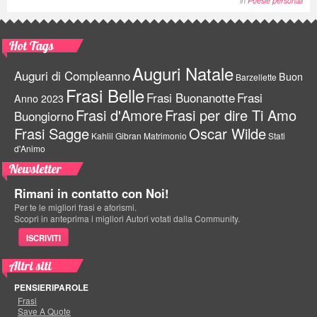
in
Poesie personali
Hot Tags
Auguri Natale
Auguri di Compleanno
Buon
Barzellette
Frasi Belle
Frasi Buonanotte
Frasi
Anno 2023
Frasi d'Amore
Frasi per dire Ti Amo
Buongiorno
Frasi Sagge
Oscar Wilde
Kahlil Gibran
Matrimonio
Stati
d'Animo
Newsletter
Rimani in contatto con Noi!
Per te le migliori frasi e aforismi.
Scopri in anteprima i migliori Autori votati dalla Community.
ISCRIVITI
Altri siti
PENSIERIPAROLE
Frasi
Save A Quote