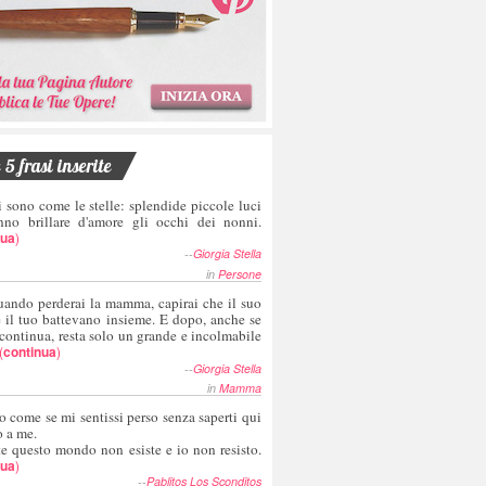
5 frasi inserite
i sono come le stelle: splendide piccole luci
nno brillare d'amore gli occhi dei nonni.
nua
)
--
Giorgia Stella
in
Persone
uando perderai la mamma, capirai che il suo
e il tuo battevano insieme. E dopo, anche se
 continua, resta solo un grande e incolmabile
(
continua
)
--
Giorgia Stella
in
Mamma
o come se mi sentissi perso senza saperti qui
o a me.
te questo mondo non esiste e io non resisto.
nua
)
--
Pablitos Los Sconditos