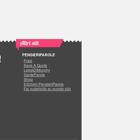
Altri siti
PENSIERIPAROLE
!
Frasi
Save A Quote
LeggiDiMurphy
SanteParole
Shop
Edizioni PensieriParole
Fai pubblicità su questo sito