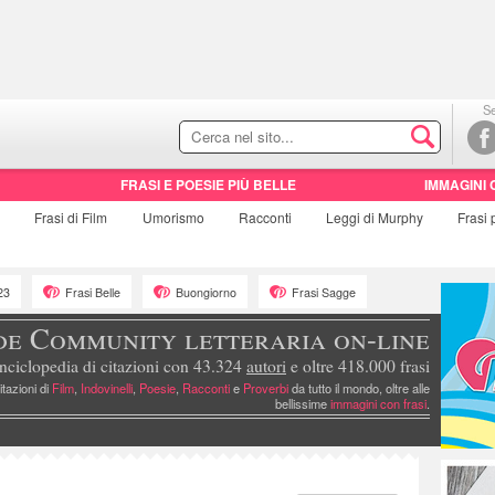
Se
FRASI E POESIE PIÙ BELLE
IMMAGINI 
e
Frasi di
Film
Umorismo
Racconti
Leggi di Murphy
Frasi
23
Frasi Belle
Buongiorno
Frasi Sagge
de Community letteraria on-line
nciclopedia di citazioni con 43.324
autori
e oltre 418.000 frasi
itazioni di
Film
,
Indovinelli
,
Poesie
,
Racconti
e
Proverbi
da tutto il mondo, oltre alle
bellissime
immagini con frasi
.