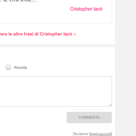
Cristopher Iacò
ere le altre frasi di Cristopher Iacò »
Ricorda
Disclaimer [
leggi/nascondi
]