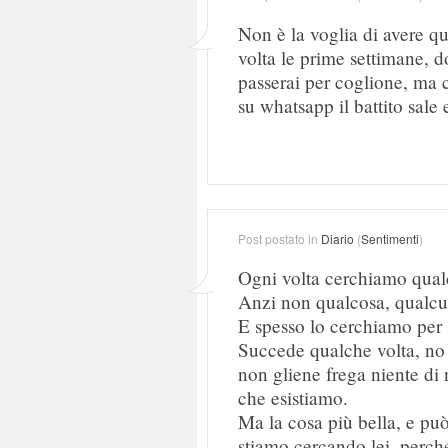
Non è la voglia di avere qu
volta le prime settimane, d
passerai per coglione, ma 
su whatsapp il battito sale 
Post postato in
Diario
(
Sentimenti
)
Ogni volta cerchiamo qual
Anzi non qualcosa, qualcu
E spesso lo cerchiamo per s
Succede qualche volta, no
non gliene frega niente d
che esistiamo.
Ma la cosa più bella, e pu
stiamo cercando lei, perché 