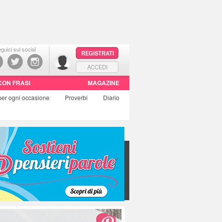
guici sui social
REGISTRATI
ACCEDI
CON FRASI
MAGAZINE
per ogni occasione
Proverbi
Diario