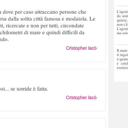
la dove per caso attraccano persone che
L'agoni
da sem
sa dalla solita città famosa e modaiola. Le
quiete,
ti, ricercate e non per tutti, circondate
non c'è
L'agoni
hilometri di mare e quindi difficili da
ma solo
ndo.
Cristopher Iacò
Il mare
ti ingo
e quand
e cerc
essenza
i... se sorride è fatta.
Cristopher Iacò