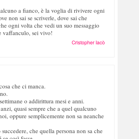
alcuno a fianco, è la voglia di rivivere ogni
ove non sai se scriverle, dove sai che
che ogni volta che vedi un suo messaggio
e vaffanculo, sei vivo!
Cristopher Iacò
cosa che ci manca.
no.
ettimane o addirittura mesi e anni.
 anzi, quasi sempre che a quel qualcuno
i noi, oppure semplicemente non sa neanche
ò succedere, che quella persona non sa che
se così fosse...