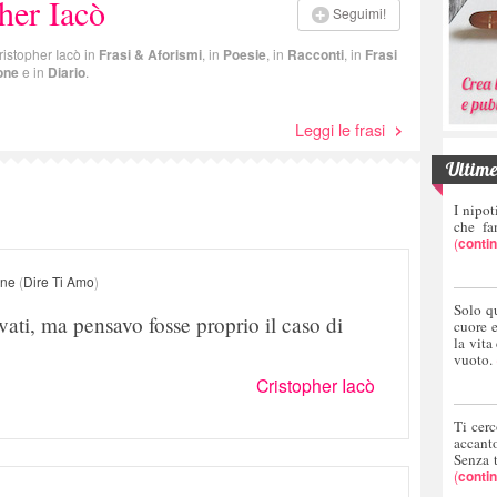
her Iacò
Seguimi!
Cristopher Iacò in
Frasi & Aforismi
, in
Poesie
, in
Racconti
, in
Frasi
one
e in
Diario
.
Leggi le frasi
Ultime 
I nipot
che fa
(
conti
one
(
Dire Ti Amo
)
Solo q
vati, ma pensavo fosse proprio il caso di
cuore 
la vita
vuoto.
Cristopher Iacò
Ti cerc
accant
Senza 
(
conti