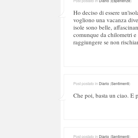
Post postato in
Diario
(
Esperienze
)
Ho deciso di essere un'iso
vogliono una vacanza diver
isole sono belle, affascinan
comunque da chilometri e c
raggiungere se non rischia
Post postato in
Diario
(
Sentimenti
)
Che poi, basta un ciao. E po
Post postato in
Diario
(
Sentimenti
)