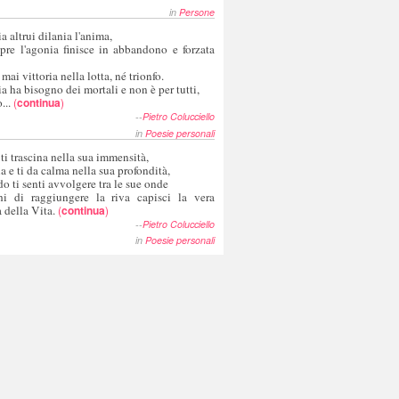
in
Persone
a altrui dilania l'anima,
pre l'agonia finisce in abbandono e forzata
 mai vittoria nella lotta, né trionfo.
a ha bisogno dei mortali e non è per tutti,
...
(
continua
)
--
Pietro Colucciello
in
Poesie personali
 ti trascina nella sua immensità,
ia e ti da calma nella sua profondità,
o ti senti avvolgere tra le sue onde
hi di raggiungere la riva capisci la vera
 della Vita.
(
continua
)
--
Pietro Colucciello
in
Poesie personali