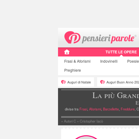
TUTTE LE OPERE
Frasi
& Aforismi
Indovinelli
Poesi
Preghiere
Auguri di Natale
Auguri Buon Anno 20
La più Gran
E
divise tra
Frasi
,
Aforismi
,
Barzellette
,
Freddure
, C
»
Autori C
»
Cristopher Iacò