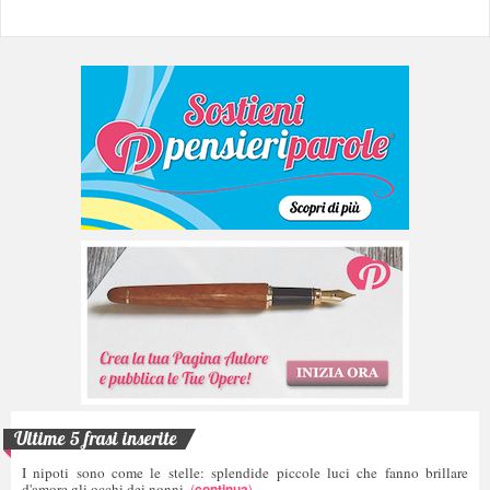
Ultime 5 frasi inserite
I nipoti sono come le stelle: splendide piccole luci che fanno brillare
d'amore gli occhi dei nonni.
(
continua
)