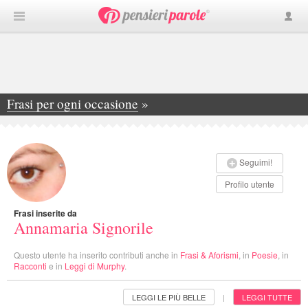
Frasi per ogni occasione
»
Annamaria Signorile
Seguimi!
Profilo utente
Frasi inserite da
Annamaria Signorile
Questo utente ha inserito contributi anche in
Frasi & Aforismi
, in
Poesie
, in
Racconti
e in
Leggi di Murphy
.
LEGGI LE PIÙ BELLE
LEGGI TUTTE
|