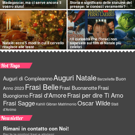
Madagascar, ma ci serve ancora il
Storia e significato delle statuine del
vostro aiuto!
presepe: le conosci veramente?
10 curiosità che (forse) non
Natale: ecco 5 modi in cui il cervello
sapevate sui film di Natale più
reagisce alle feste
celebri
Hot Tags
Auguri Natale
Auguri di Compleanno
Buon
Barzellette
Frasi Belle
Frasi Buonanotte
Frasi
Anno 2023
Frasi d'Amore
Frasi per dire Ti Amo
Buongiorno
Frasi Sagge
Oscar Wilde
Kahlil Gibran
Matrimonio
Stati
d'Animo
Newsletter
Rimani in contatto con Noi!
Per te le migliori frasi e aforismi.