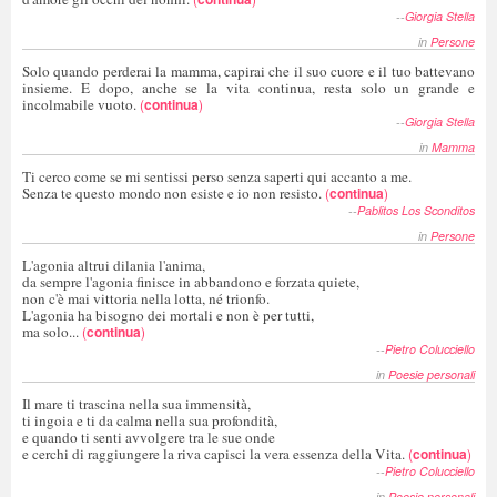
--
Giorgia Stella
in
Persone
Solo quando perderai la mamma, capirai che il suo cuore e il tuo battevano
insieme. E dopo, anche se la vita continua, resta solo un grande e
incolmabile vuoto.
(
continua
)
--
Giorgia Stella
in
Mamma
Ti cerco come se mi sentissi perso senza saperti qui accanto a me.
Senza te questo mondo non esiste e io non resisto.
(
continua
)
--
Pablitos Los Sconditos
in
Persone
L'agonia altrui dilania l'anima,
da sempre l'agonia finisce in abbandono e forzata quiete,
non c'è mai vittoria nella lotta, né trionfo.
L'agonia ha bisogno dei mortali e non è per tutti,
ma solo...
(
continua
)
--
Pietro Colucciello
in
Poesie personali
Il mare ti trascina nella sua immensità,
ti ingoia e ti da calma nella sua profondità,
e quando ti senti avvolgere tra le sue onde
e cerchi di raggiungere la riva capisci la vera essenza della Vita.
(
continua
)
--
Pietro Colucciello
in
Poesie personali