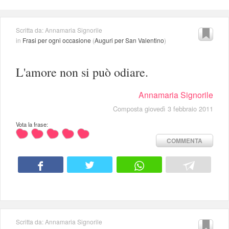
Scritta da: Annamaria Signorile
in
Frasi per ogni occasione
(
Auguri per San Valentino
)
L'amore non si può odiare.
Annamaria Signorile
Composta giovedì 3 febbraio 2011
Vota la frase:
COMMENTA
Scritta da: Annamaria Signorile