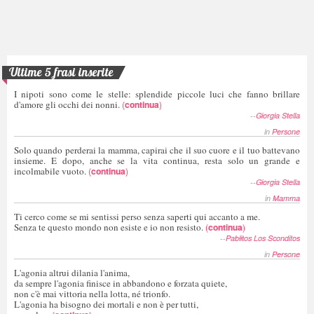
Ultime 5 frasi inserite
I nipoti sono come le stelle: splendide piccole luci che fanno brillare
d'amore gli occhi dei nonni.
(
continua
)
--
Giorgia Stella
in
Persone
Solo quando perderai la mamma, capirai che il suo cuore e il tuo battevano
insieme. E dopo, anche se la vita continua, resta solo un grande e
incolmabile vuoto.
(
continua
)
--
Giorgia Stella
in
Mamma
Ti cerco come se mi sentissi perso senza saperti qui accanto a me.
Senza te questo mondo non esiste e io non resisto.
(
continua
)
--
Pablitos Los Sconditos
in
Persone
L'agonia altrui dilania l'anima,
da sempre l'agonia finisce in abbandono e forzata quiete,
non c'è mai vittoria nella lotta, né trionfo.
L'agonia ha bisogno dei mortali e non è per tutti,