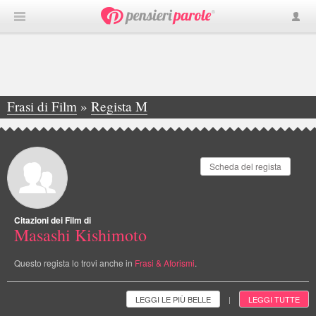
Frasi di Film
»
Regista M
»
Masashi Kishimoto
Scheda del regista
Citazioni dei Film di
Masashi Kishimoto
Questo regista lo trovi anche in
Frasi & Aforismi
.
LEGGI LE PIÙ BELLE
LEGGI TUTTE
|