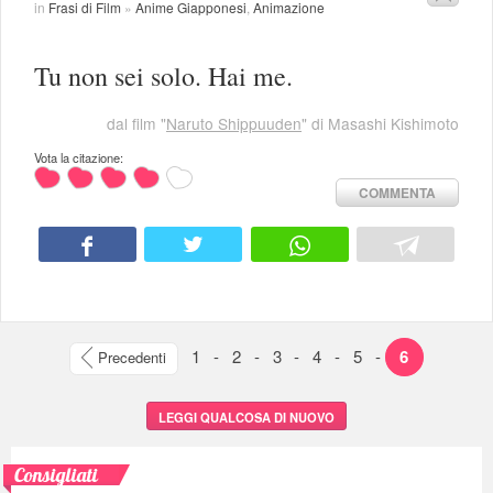
in
Frasi di Film
»
Anime Giapponesi
,
Animazione
Tu non sei solo. Hai me.
dal film "
Naruto Shippuuden
" di Masashi Kishimoto
Vota la citazione:
COMMENTA
1
-
2
-
3
-
4
-
5
-
6
Precedenti
LEGGI QUALCOSA DI NUOVO
Consigliati