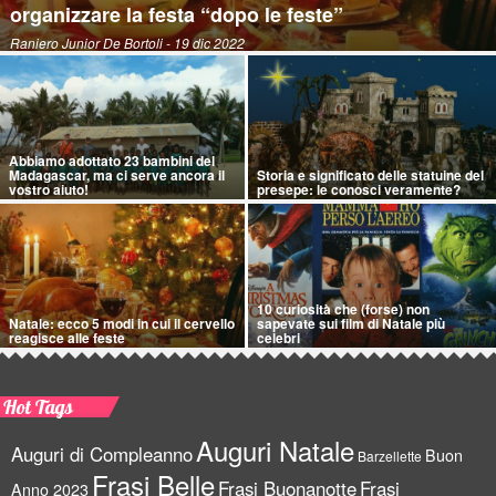
organizzare la festa “dopo le feste”
Raniero Junior De Bortoli
- 19 dic 2022
Abbiamo adottato 23 bambini del
Madagascar, ma ci serve ancora il
Storia e significato delle statuine del
vostro aiuto!
presepe: le conosci veramente?
10 curiosità che (forse) non
Natale: ecco 5 modi in cui il cervello
sapevate sui film di Natale più
reagisce alle feste
celebri
Hot Tags
Auguri Natale
Auguri di Compleanno
Buon
Barzellette
Frasi Belle
Frasi Buonanotte
Frasi
Anno 2023