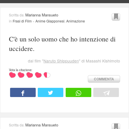
Marianna Mansueto
Scritta da:
in
Frasi di Film
»
Anime Giapponesi
,
Animazione
C'è un solo uomo che ho intenzione di
uccidere.
dal film "
Naruto Shippuuden
" di Masashi Kishimoto
Vota la citazione:
COMMENTA
Marianna Mansueto
Scritta da: