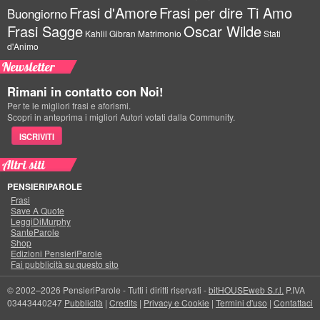
Frasi d'Amore
Frasi per dire Ti Amo
Buongiorno
Frasi Sagge
Oscar Wilde
Kahlil Gibran
Matrimonio
Stati
d'Animo
Newsletter
Rimani in contatto con Noi!
Per te le migliori frasi e aforismi.
Scopri in anteprima i migliori Autori votati dalla Community.
ISCRIVITI
Altri siti
PENSIERIPAROLE
Frasi
Save A Quote
LeggiDiMurphy
SanteParole
Shop
Edizioni PensieriParole
Fai pubblicità su questo sito
© 2002–2026 PensieriParole - Tutti i diritti riservati -
bitHOUSEweb S.r.l.
P.IVA
03443440247
Pubblicità
|
Credits
|
Privacy e Cookie
|
Termini d'uso
|
Contattaci