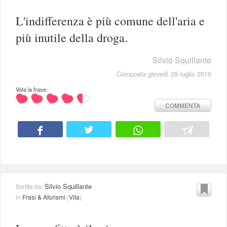
L'indifferenza è più comune dell'aria e
più inutile della droga.
Silvio Squillante
Composta giovedì 29 luglio 2010
Vota la frase:
COMMENTA
Silvio Squillante
Scritta da:
in
Frasi & Aforismi
(
Vita
)