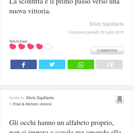
La sconfitta è il primo passo verso una
nuova vittoria.
Silvio Squillante
Composta giovedì 29 luglio 2010
Vota la frase:
COMMENTA
Silvio Squillante
Scritta da:
in
Frasi & Aforismi
(
Amore
)
Gli occhi hanno un alfabeto proprio,
non si impara a scuola ma amando alla