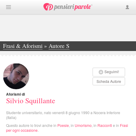
Frasi & Aforismi
»
Autore S
»
Silvio Squillante
Seguimi!
Scheda Autore
Aforismi di
Silvio Squillante
Studente universitario, nato venerdì 8 giugno 1990 a Nocera Inferiore
(Italia)
Questo autore lo trovi anche in
Poesie
, in
Umorismo
, in
Racconti
e in
Frasi
per ogni occasione
.