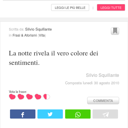
LEGGI LE PIÙ BELLE
LEGGI TUTTE
|
Silvio Squillante
Scritta da:
in
Frasi & Aforismi
(
Vita
)
La notte rivela il vero colore dei
sentimenti.
Silvio Squillante
Composta lunedì 30 agosto 2010
Vota la frase:
COMMENTA