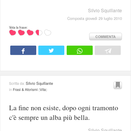
Silvio Squillante
Composta giovedì 29 luglio 2010
Vota la frase:
COMMENTA
Silvio Squillante
Scritta da:
in
Frasi & Aforismi
(
Vita
)
La fine non esiste, dopo ogni tramonto
c'è sempre un alba più bella.
Silvio Squillante