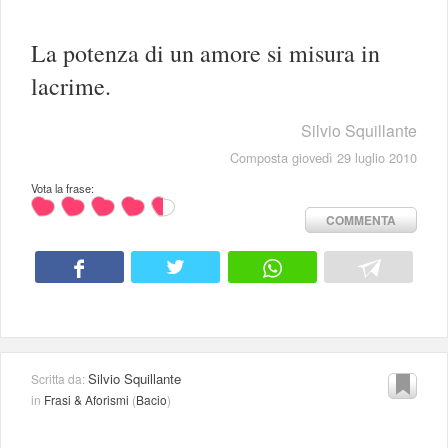
La potenza di un amore si misura in
lacrime.
Silvio Squillante
Composta giovedì 29 luglio 2010
Vota la frase:
COMMENTA
Silvio Squillante
Scritta da:
in
Frasi & Aforismi
(
Bacio
)