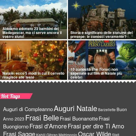
Abbiamo adottato 23 bambini del
Madagascar, ma ci serve ancora il
Storia e significato delle statuine del
vostro aiuto!
presepe: le conosci veramente?
10 curiosità che (forse) non
Natale: ecco 5 modi in cui il cervello
sapevate sui film di Natale più
reagisce alle feste
celebri
Hot Tags
Auguri Natale
Auguri di Compleanno
Buon
Barzellette
Frasi Belle
Frasi Buonanotte
Frasi
Anno 2023
Frasi d'Amore
Frasi per dire Ti Amo
Buongiorno
Frasi Sagge
Oscar Wilde
Kahlil Gibran
Matrimonio
Stati