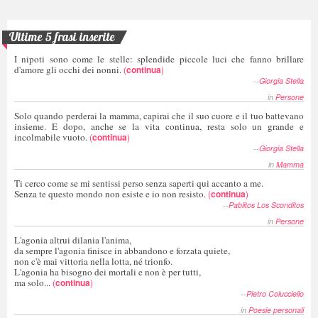
Ultime 5 frasi inserite
I nipoti sono come le stelle: splendide piccole luci che fanno brillare
d'amore gli occhi dei nonni.
(
continua
)
--
Giorgia Stella
in
Persone
Solo quando perderai la mamma, capirai che il suo cuore e il tuo battevano
insieme. E dopo, anche se la vita continua, resta solo un grande e
incolmabile vuoto.
(
continua
)
--
Giorgia Stella
in
Mamma
Ti cerco come se mi sentissi perso senza saperti qui accanto a me.
Senza te questo mondo non esiste e io non resisto.
(
continua
)
--
Pablitos Los Sconditos
in
Persone
L'agonia altrui dilania l'anima,
da sempre l'agonia finisce in abbandono e forzata quiete,
non c'è mai vittoria nella lotta, né trionfo.
L'agonia ha bisogno dei mortali e non è per tutti,
ma solo...
(
continua
)
--
Pietro Colucciello
in
Poesie personali