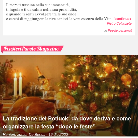
Il mare ti trascina nella sua immensità,
ti ingoia e ti da calma nella sua profondità,
e quando ti senti avvolgere tra le sue onde
e cerchi di raggiungere la riva capisci la vera essenza della Vita.
(
continua
)
--
Pietro Colucciello
in
Poesie personali
PensieriParole Magazine
La tradizione del Potluck: da dove deriva e come
organizzare la festa “dopo le feste”
Raniero Junior De Bortoli
- 19 dic 2022