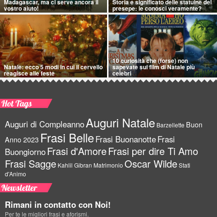
Madagascar, ma ci serve ancora il
Storia e significato delle statuine del
vostro aiuto!
presepe: le conosci veramente?
10 curiosità che (forse) non
Natale: ecco 5 modi in cui il cervello
sapevate sui film di Natale più
reagisce alle feste
celebri
Hot Tags
Auguri Natale
Auguri di Compleanno
Buon
Barzellette
Frasi Belle
Frasi Buonanotte
Frasi
Anno 2023
Frasi d'Amore
Frasi per dire Ti Amo
Buongiorno
Frasi Sagge
Oscar Wilde
Kahlil Gibran
Matrimonio
Stati
d'Animo
Newsletter
Rimani in contatto con Noi!
Per te le migliori frasi e aforismi.