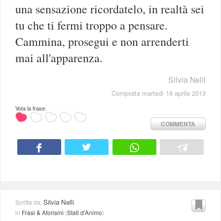
una sensazione ricordatelo, in realtà sei
tu che ti fermi troppo a pensare.
Cammina, prosegui e non arrenderti
mai all'apparenza.
Silvia Nelli
Composta martedì 16 aprile 2013
Vota la frase:
COMMENTA
Silvia Nelli
Scritta da:
in
Frasi & Aforismi
(
Stati d'Animo
)