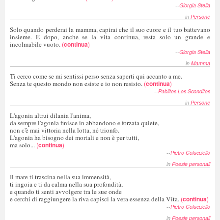
--
Giorgia Stella
in
Persone
Solo quando perderai la mamma, capirai che il suo cuore e il tuo battevano
insieme. E dopo, anche se la vita continua, resta solo un grande e
incolmabile vuoto.
(
continua
)
--
Giorgia Stella
in
Mamma
Ti cerco come se mi sentissi perso senza saperti qui accanto a me.
Senza te questo mondo non esiste e io non resisto.
(
continua
)
--
Pablitos Los Sconditos
in
Persone
L'agonia altrui dilania l'anima,
da sempre l'agonia finisce in abbandono e forzata quiete,
non c'è mai vittoria nella lotta, né trionfo.
L'agonia ha bisogno dei mortali e non è per tutti,
ma solo...
(
continua
)
--
Pietro Colucciello
in
Poesie personali
Il mare ti trascina nella sua immensità,
ti ingoia e ti da calma nella sua profondità,
e quando ti senti avvolgere tra le sue onde
e cerchi di raggiungere la riva capisci la vera essenza della Vita.
(
continua
)
--
Pietro Colucciello
in
Poesie personali