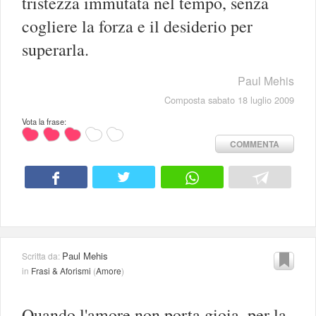
tristezza immutata nel tempo, senza
cogliere la forza e il desiderio per
superarla.
Paul Mehis
Composta sabato 18 luglio 2009
Vota la frase:
COMMENTA
Paul Mehis
Scritta da:
in
Frasi & Aforismi
(
Amore
)
Quando l'amore non porta gioia, per la