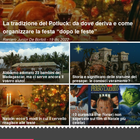
La tradizione del Potluck: da dove deriva e come
organizzare la festa “dopo le feste”
Raniero Junior De Bortoli
- 19 dic 2022
Abbiamo adottato 23 bambini del
Madagascar, ma ci serve ancora il
Storia e significato delle statuine del
vostro aiuto!
presepe: le conosci veramente?
10 curiosità che (forse) non
Natale: ecco 5 modi in cui il cervello
sapevate sui film di Natale più
reagisce alle feste
celebri