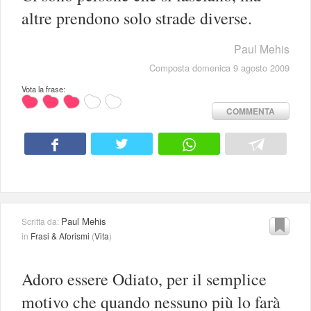
altre prendono solo strade diverse.
Paul Mehis
Composta domenica 9 agosto 2009
Vota la frase:
COMMENTA
Paul Mehis
Scritta da:
in
Frasi & Aforismi
(
Vita
)
Adoro essere Odiato, per il semplice
motivo che quando nessuno più lo farà