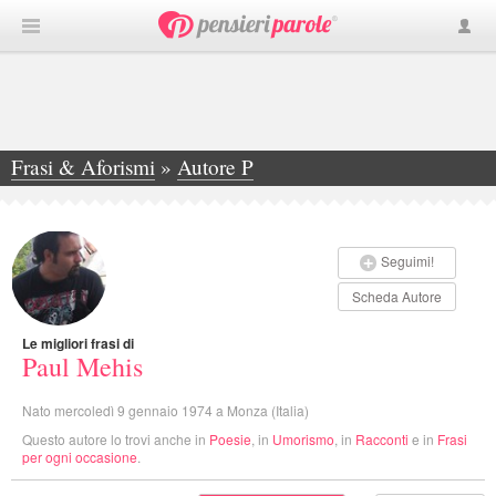
Frasi & Aforismi
»
Autore P
»
Paul Mehis
Seguimi!
Scheda Autore
Le migliori frasi di
Paul Mehis
Nato mercoledì 9 gennaio 1974 a Monza (Italia)
Questo autore lo trovi anche in
Poesie
, in
Umorismo
, in
Racconti
e in
Frasi
per ogni occasione
.