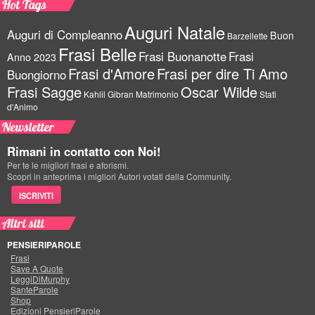
Hot Tags
Auguri Natale
Auguri di Compleanno
Buon
Barzellette
Frasi Belle
Frasi Buonanotte
Frasi
Anno 2023
Frasi d'Amore
Frasi per dire Ti Amo
Buongiorno
Frasi Sagge
Oscar Wilde
Kahlil Gibran
Matrimonio
Stati
d'Animo
Newsletter
Rimani in contatto con Noi!
Per te le migliori frasi e aforismi.
Scopri in anteprima i migliori Autori votati dalla Community.
ISCRIVITI
Altri siti
PENSIERIPAROLE
Frasi
Save A Quote
LeggiDiMurphy
SanteParole
Shop
Edizioni PensieriParole