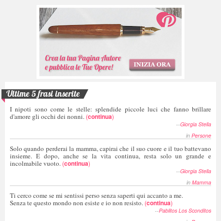
Ultime 5 frasi inserite
I nipoti sono come le stelle: splendide piccole luci che fanno brillare
d'amore gli occhi dei nonni.
(
continua
)
--
Giorgia Stella
in
Persone
Solo quando perderai la mamma, capirai che il suo cuore e il tuo battevano
insieme. E dopo, anche se la vita continua, resta solo un grande e
incolmabile vuoto.
(
continua
)
--
Giorgia Stella
in
Mamma
Ti cerco come se mi sentissi perso senza saperti qui accanto a me.
Senza te questo mondo non esiste e io non resisto.
(
continua
)
--
Pablitos Los Sconditos