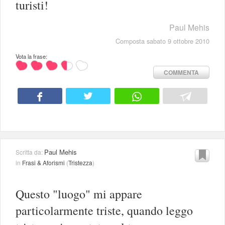
turisti!
Paul Mehis
Composta sabato 9 ottobre 2010
Vota la frase:
COMMENTA
Paul Mehis
Scritta da:
in
Frasi & Aforismi
(
Tristezza
)
Questo "luogo" mi appare
particolarmente triste, quando leggo