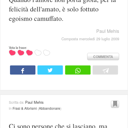
felicità dell'amato, è solo fottuto
egoismo camuffato.
Paul Mehis
Composta mercoledì 29 luglio 2009
Vota la frase:
COMMENTA
Paul Mehis
Scritta da:
in
Frasi & Aforismi
(
Abbandonare
)
Ci sono persone che si lasciano, ma