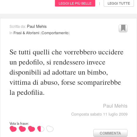
LEGGI LE PIÙ BELLE
LEGGI TUTTE
|
Paul Mehis
Scritta da:
in
Frasi & Aforismi
(
Comportamento
)
Se tutti quelli che vorrebbero uccidere
un pedofilo, si rendessero invece
disponibili ad adottare un bimbo,
vittima di abuso, forse scomparirebbe
la pedofilia.
Paul Mehis
Composta sabato 11 luglio 2009
Vota la frase:
COMMENTA