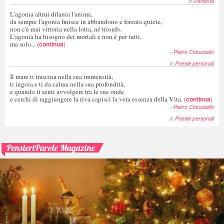
in
Persone
L'agonia altrui dilania l'anima,
da sempre l'agonia finisce in abbandono e forzata quiete,
non c'è mai vittoria nella lotta, né trionfo.
L'agonia ha bisogno dei mortali e non è per tutti,
ma solo...
(
continua
)
--
Pietro Colucciello
in
Poesie personali
Il mare ti trascina nella sua immensità,
ti ingoia e ti da calma nella sua profondità,
e quando ti senti avvolgere tra le sue onde
e cerchi di raggiungere la riva capisci la vera essenza della Vita.
(
continua
)
--
Pietro Colucciello
in
Poesie personali
PensieriParole Magazine