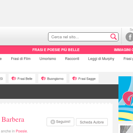
Se
FRASI E POESIE PIÙ BELLE
IMMAGINI 
ie
Frasi di
Film
Umorismo
Racconti
Leggi di Murphy
Frasi
23
Frasi Belle
Buongiorno
Frasi Sagge
 Barbera
Seguimi!
Scheda Autore
i anche in
Poesie
.