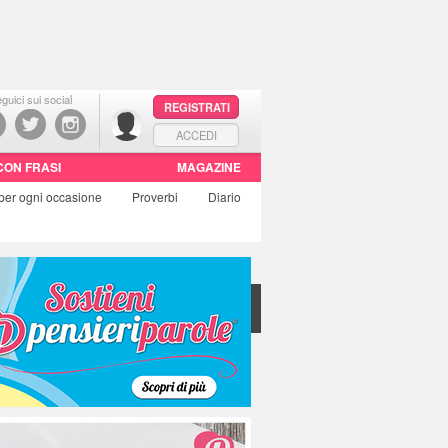
guici sui social
REGISTRATI
ACCEDI
CON FRASI
MAGAZINE
per ogni occasione
Proverbi
Diario