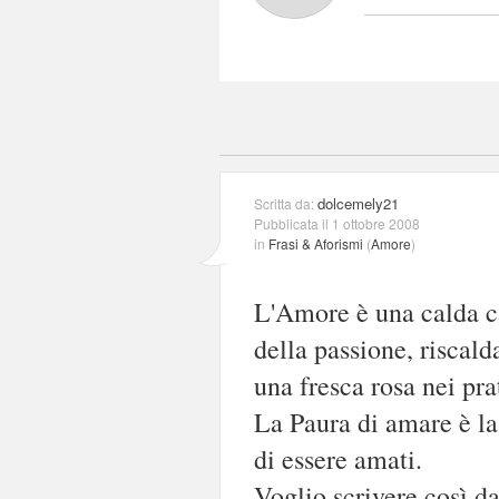
dolcemely21
Scritta da:
Pubblicata il 1 ottobre 2008
in
Frasi & Aforismi
(
Amore
)
L'Amore è una calda ca
della passione, riscald
una fresca rosa nei pr
La Paura di amare è l
di essere amati.
Voglio scrivere così d