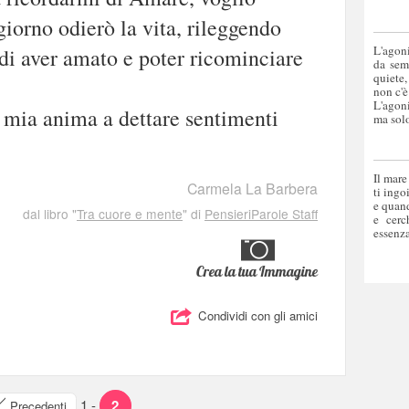
giorno odierò la vita, rileggendo
L'agoni
 di aver amato e poter ricominciare
da sem
quiete,
non c'è
L'agoni
a mia anima a dettare sentimenti
ma solo
Il mare
Carmela La Barbera
ti ingo
e quand
dal libro "
Tra cuore e mente
" di
PensieriParole Staff
e cerc
essenza
Crea la tua Immagine
Condividi con gli amici
1
-
2
Precedenti