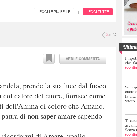
LEGGI LE PIÙ BELLE
LEGGI TUTTE
|
2
2
di
Ultime 
I nipot
VEDI E COMMENTA
che fa
(
conti
ndela, prende la sua luce dal fuoco
Solo q
cuore 
a col calore del cuore, fiorisce come
la vita
vuoto.
ati dell'Anima di coloro che Amano.
a paura di non saper amare sapendo
Ti cerc
accant
Senza 
a ricordarmi di Amare, voglio
(
conti