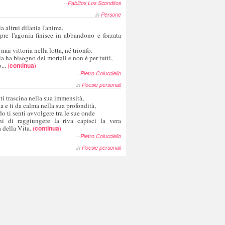
--
Pablitos Los Sconditos
in
Persone
a altrui dilania l'anima,
pre l'agonia finisce in abbandono e forzata
 mai vittoria nella lotta, né trionfo.
a ha bisogno dei mortali e non è per tutti,
...
(
continua
)
--
Pietro Colucciello
in
Poesie personali
 ti trascina nella sua immensità,
ia e ti da calma nella sua profondità,
o ti senti avvolgere tra le sue onde
hi di raggiungere la riva capisci la vera
 della Vita.
(
continua
)
--
Pietro Colucciello
in
Poesie personali