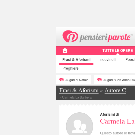
TUTTE LE OPERE
Frasi
& Aforismi
Indovinelli
Poes
Preghiere
Auguri di Natale
Auguri Buon Anno 20
Frasi & Aforismi
»
Autore C
»
Carmela La Barbera
Aforismi di
Carmela La
Questo autore lo trov