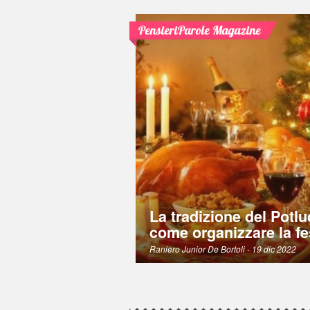
PensieriParole Magazine
La tradizione del Potlu
come organizzare la fe
Raniero Junior De Bortoli
- 19 dic 2022