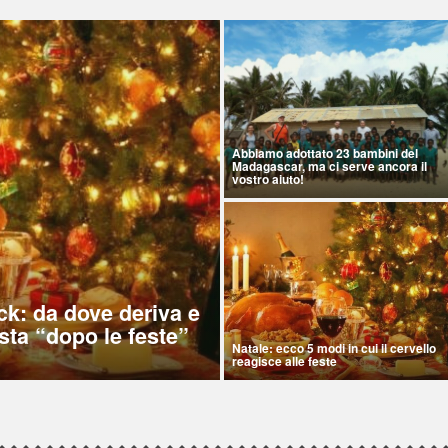
Abbiamo adottato 23 bambini del
Madagascar, ma ci serve ancora il
vostro aiuto!
ck: da dove deriva e
sta “dopo le feste”
Natale: ecco 5 modi in cui il cervello
reagisce alle feste