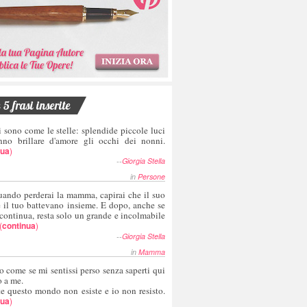
5 frasi inserite
i sono come le stelle: splendide piccole luci
nno brillare d'amore gli occhi dei nonni.
nua
)
--
Giorgia Stella
in
Persone
uando perderai la mamma, capirai che il suo
e il tuo battevano insieme. E dopo, anche se
 continua, resta solo un grande e incolmabile
(
continua
)
--
Giorgia Stella
in
Mamma
o come se mi sentissi perso senza saperti qui
o a me.
te questo mondo non esiste e io non resisto.
nua
)