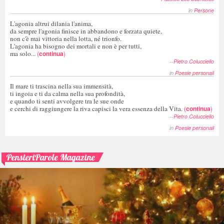
in
Persone
L'agonia altrui dilania l'anima,
da sempre l'agonia finisce in abbandono e forzata quiete,
non c'è mai vittoria nella lotta, né trionfo.
L'agonia ha bisogno dei mortali e non è per tutti,
ma solo...
(
continua
)
--
Pietro Colucciello
in
Poesie personali
Il mare ti trascina nella sua immensità,
ti ingoia e ti da calma nella sua profondità,
e quando ti senti avvolgere tra le sue onde
e cerchi di raggiungere la riva capisci la vera essenza della Vita.
(
continua
)
--
Pietro Colucciello
in
Poesie personali
PensieriParole Magazine