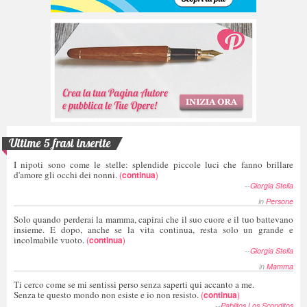
Ultime 5 frasi inserite
I nipoti sono come le stelle: splendide piccole luci che fanno brillare
d'amore gli occhi dei nonni.
(
continua
)
--
Giorgia Stella
in
Persone
Solo quando perderai la mamma, capirai che il suo cuore e il tuo battevano
insieme. E dopo, anche se la vita continua, resta solo un grande e
incolmabile vuoto.
(
continua
)
--
Giorgia Stella
in
Mamma
Ti cerco come se mi sentissi perso senza saperti qui accanto a me.
Senza te questo mondo non esiste e io non resisto.
(
continua
)
--
Pablitos Los Sconditos