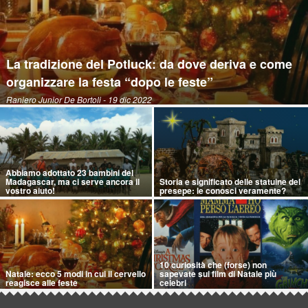
La tradizione del Potluck: da dove deriva e come
organizzare la festa “dopo le feste”
Raniero Junior De Bortoli
- 19 dic 2022
Abbiamo adottato 23 bambini del
Madagascar, ma ci serve ancora il
Storia e significato delle statuine del
vostro aiuto!
presepe: le conosci veramente?
10 curiosità che (forse) non
Natale: ecco 5 modi in cui il cervello
sapevate sui film di Natale più
reagisce alle feste
celebri