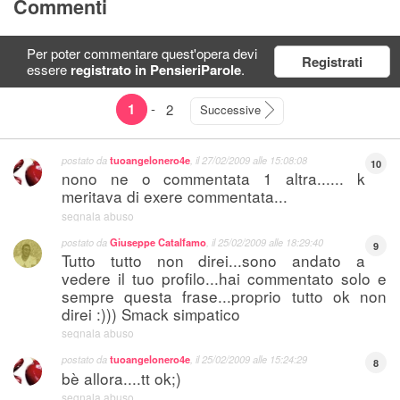
Commenti
Per poter commentare quest'opera devi
Registrati
essere
registrato in PensieriParole
.
1
-
2
Successive
postato da
tuoangelonero4e
, il
27/02/2009 alle 15:08:08
10
nono ne o commentata 1 altra...... k
meritava di exere commentata...
segnala abuso
postato da
Giuseppe Catalfamo
, il
25/02/2009 alle 18:29:40
9
Tutto tutto non direi...sono andato a
vedere il tuo profilo...hai commentato solo e
sempre questa frase...proprio tutto ok non
direi :))) Smack simpatico
segnala abuso
postato da
tuoangelonero4e
, il
25/02/2009 alle 15:24:29
8
bè allora....tt ok;)
segnala abuso