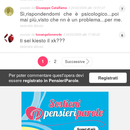
postato da
Giuseppe Catalfamo
, il
24/02/2009 alle 19:51:07
7
Sì,rispondendomi che è psicologico...poi
mai più,visto che nn è un problema...per me.
segnala abuso
postato da
tuoangelonero4e
, il
24/02/2009 alle 17:56:22
6
ti sei kiesto il xk???
segnala abuso
1
-
2
Successive
Per poter commentare quest'opera devi
Registrati
essere
registrato in PensieriParole
.