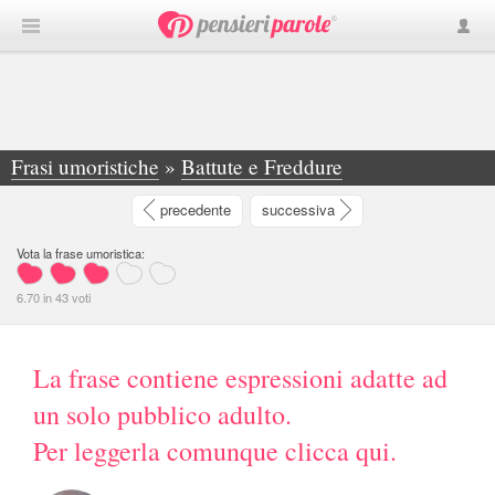
Frasi umoristiche
»
Battute e Freddure
»
Non c'è 2 senza 3... Sì, sì, dillo al mio pene. - Giuseppe Catalfamo
precedente
successiva
Vota la frase umoristica:
6.70
in
43
voti
La frase contiene espressioni adatte ad
un solo pubblico adulto.
Per leggerla comunque clicca qui.