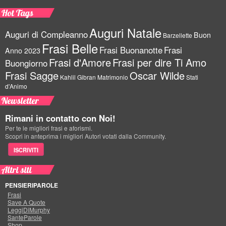
Hot Tags
Auguri Natale
Auguri di Compleanno
Buon
Barzellette
Frasi Belle
Frasi Buonanotte
Frasi
Anno 2023
Frasi d'Amore
Frasi per dire Ti Amo
Buongiorno
Frasi Sagge
Oscar Wilde
Kahlil Gibran
Matrimonio
Stati
d'Animo
Newsletter
Rimani in contatto con Noi!
Per te le migliori frasi e aforismi.
Scopri in anteprima i migliori Autori votati dalla Community.
ISCRIVITI
Altri siti
PENSIERIPAROLE
Frasi
Save A Quote
LeggiDiMurphy
SanteParole
Shop