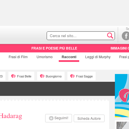
Se
FRASI E POESIE PIÙ BELLE
IMMAGINI 
Frasi di
Film
Umorismo
Racconti
Leggi di Murphy
Frasi
23
Frasi Belle
Buongiorno
Frasi Sagge
 Hadarag
Seguimi!
Scheda Autore