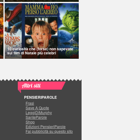
10 curiosità che (forse) non sapevate
sui film di Natale più celebri
Altri siti
PENSIERIPAROLE
Frasi
Save A Quote
LeggiDiMurphy
SanteParole
Shop
Edizioni PensieriParole
Fai pubblicità su questo sito