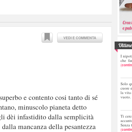
VEDI E COMMENTA
Ultime 
I nipot
che fa
(
conti
Solo q
cuore 
la vita
ì superbo e contento cosi tanto di sé
vuoto.
ontano, minuscolo pianeta detto
li dèi infastidito dalla semplicità
Ti cerc
accant
e dalla mancanza della pesantezza
Senza 
(
conti