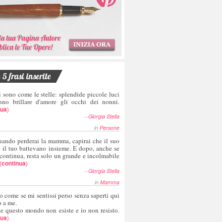
5 frasi inserite
i sono come le stelle: splendide piccole luci
nno brillare d'amore gli occhi dei nonni.
nua
)
--
Giorgia Stella
in
Persone
uando perderai la mamma, capirai che il suo
e il tuo battevano insieme. E dopo, anche se
 continua, resta solo un grande e incolmabile
(
continua
)
--
Giorgia Stella
in
Mamma
o come se mi sentissi perso senza saperti qui
o a me.
te questo mondo non esiste e io non resisto.
nua
)