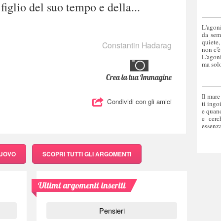
 figlio del suo tempo e della...
L'agoni
da sem
quiete,
Constantin Hadarag
non c'è
L'agoni
ma solo
Crea la tua Immagine
Il mare
Condividi con gli amici
ti ingo
e quand
e cerc
essenza
NUOVO
SCOPRI
TUTTI GLI ARGOMENTI
Ultimi argomenti inseriti
Pensieri