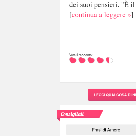
dei suoi pensieri. "È il
[
continua a leggere »
]
Vota il racconto:
LEGGI QUALCOSA DI 
Consigliati
Frasi di Amore