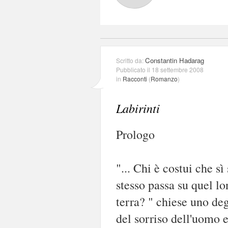
Constantin Hadarag
Scritto da:
Pubblicato il 18 settembre 2008
in
Racconti
(
Romanzo
)
Labirinti
Prologo
"... Chi è costui che s
stesso passa su quel l
terra? " chiese uno deg
del sorriso dell'uomo 