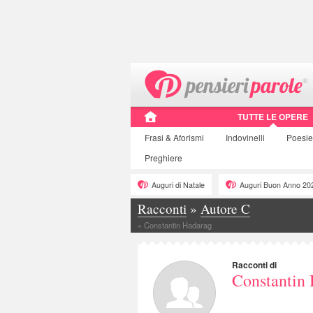
TUTTE LE OPERE
Frasi
& Aforismi
Indovinelli
Poesie
Preghiere
Auguri di Natale
Auguri Buon Anno 20
Racconti
»
Autore C
»
Constantin Hadarag
Racconti di
Constantin