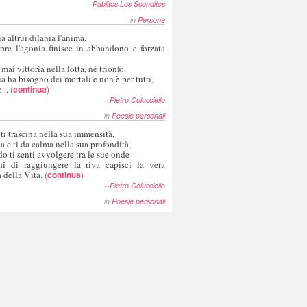
--
Pablitos Los Sconditos
in
Persone
a altrui dilania l'anima,
pre l'agonia finisce in abbandono e forzata
 mai vittoria nella lotta, né trionfo.
a ha bisogno dei mortali e non è per tutti,
...
(
continua
)
--
Pietro Colucciello
in
Poesie personali
 ti trascina nella sua immensità,
ia e ti da calma nella sua profondità,
o ti senti avvolgere tra le sue onde
hi di raggiungere la riva capisci la vera
 della Vita.
(
continua
)
--
Pietro Colucciello
in
Poesie personali