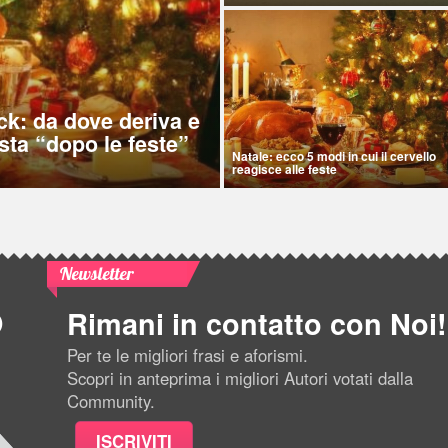
ck: da dove deriva e
sta “dopo le feste”
Natale: ecco 5 modi in cui il cervello
reagisce alle feste
Newsletter
Rimani in contatto con Noi!
Per te le migliori frasi e aforismi.
Scopri in anteprima i migliori Autori votati dalla
Community.
ISCRIVITI