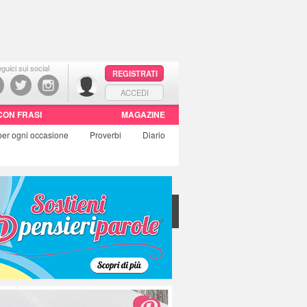
guici sui social
REGISTRATI
ACCEDI
CON FRASI
MAGAZINE
per ogni occasione
Proverbi
Diario