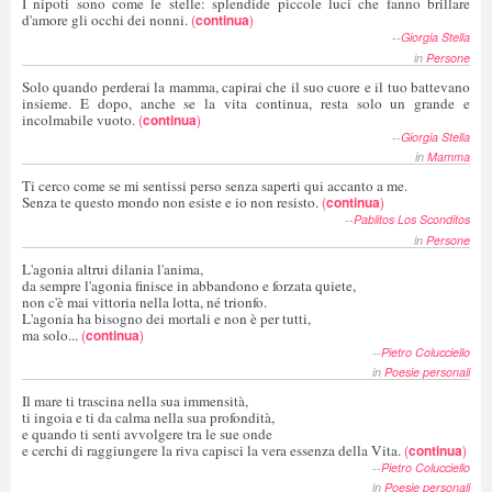
I nipoti sono come le stelle: splendide piccole luci che fanno brillare
d'amore gli occhi dei nonni.
(
continua
)
--
Giorgia Stella
in
Persone
Solo quando perderai la mamma, capirai che il suo cuore e il tuo battevano
insieme. E dopo, anche se la vita continua, resta solo un grande e
incolmabile vuoto.
(
continua
)
--
Giorgia Stella
in
Mamma
Ti cerco come se mi sentissi perso senza saperti qui accanto a me.
Senza te questo mondo non esiste e io non resisto.
(
continua
)
--
Pablitos Los Sconditos
in
Persone
L'agonia altrui dilania l'anima,
da sempre l'agonia finisce in abbandono e forzata quiete,
non c'è mai vittoria nella lotta, né trionfo.
L'agonia ha bisogno dei mortali e non è per tutti,
ma solo...
(
continua
)
--
Pietro Colucciello
in
Poesie personali
Il mare ti trascina nella sua immensità,
ti ingoia e ti da calma nella sua profondità,
e quando ti senti avvolgere tra le sue onde
e cerchi di raggiungere la riva capisci la vera essenza della Vita.
(
continua
)
--
Pietro Colucciello
in
Poesie personali