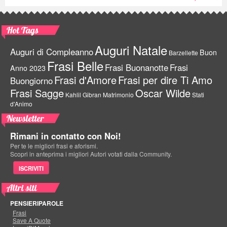
Hot Tags
Auguri Natale
Auguri di Compleanno
Buon
Barzellette
Frasi Belle
Frasi Buonanotte
Frasi
Anno 2023
Frasi d'Amore
Frasi per dire Ti Amo
Buongiorno
Frasi Sagge
Oscar Wilde
Kahlil Gibran
Matrimonio
Stati
d'Animo
Newsletter
Rimani in contatto con Noi!
Per te le migliori frasi e aforismi.
Scopri in anteprima i migliori Autori votati dalla Community.
ISCRIVITI
Altri siti
PENSIERIPAROLE
Frasi
Save A Quote