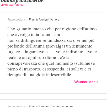
Ultime frasi inserite
di Wiumar Maciel
Frase postata in
Frasi & Aforismi
(
Amore
)
Uno sguardo intenso che per ragione dell'attimo
che avvolge tutta l'atmosfera
non sa distinguere se timidezza sia o se nel più
profondo dell'anima (prevalga) un sentimento
fugace... ingannevole... a volte indistinto a volte
reale, e ad ogni suo ritorno, c'è la
consapevolezza che quel momento (sublime) e
pieno di trasporto, ci sospenda, ci sollevi e ci
riempia di una gioia indescrivibile...
Wiumar Maciel
Frase postata in
Frasi & Aforismi
(
Comportamento
)